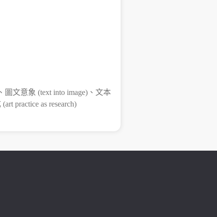
 、圖文意象 (text into image)、文本
 practice as research)