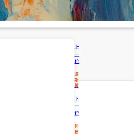
上
一
位
馮
斯
蒂
下
一
位
何
建