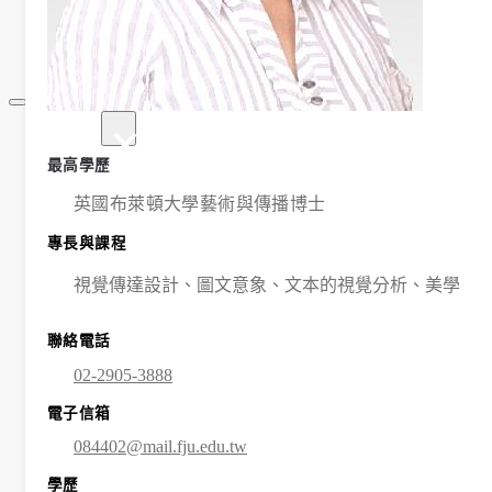
規章表格
相關連結
×
最新消息
最高學歷
系所公告
招生
英國布萊頓大學藝術與傳播博士
活動
專長與課程
榮譽榜
獎助學金
視覺傳達設計、圖文意象、文本的視覺分析、美學
學程簡介
師資陣容
聯絡電話
課程資訊
02-2905-3888
招生資訊
成果發表
電子信箱
活動集錦
084402@mail.fju.edu.tw
大學社會責任USR專區
學生成果呈現
學歷