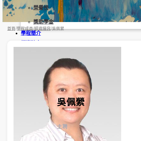
榮譽榜
獎助學金
/
/
/
首頁
學程成員
師資陣容
吳佩縈
學程簡介
師資陣容
課程資訊
招生資訊
成果發表
活動集錦
大學社會責任USR專區
吳佩縈
學生成果呈現
學生課外活動
主聘
訪談照片