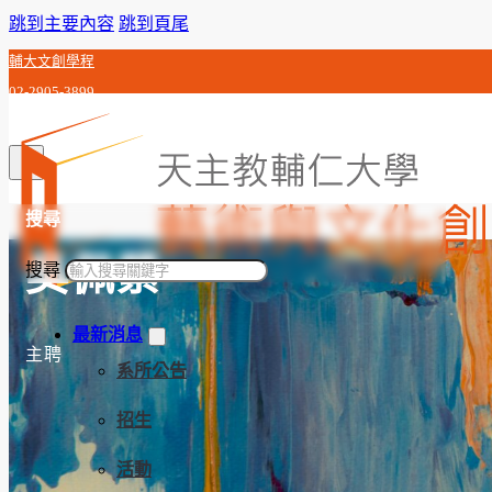
跳到主要內容
跳到頁尾
輔大文創學程
02-2905-3899
c0j992010@gmail.com
搜尋
吳佩縈
搜尋
最新消息
主聘
系所公告
招生
活動