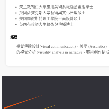
學生課外活動
天主教輔仁大學應用美術系電腦動畫組學士
訪談照片
英國薩賽克斯大學藝術與文化管理碩士
規章表格
美國羅徹斯特理工學院平面設計碩士
相關連結
英國布萊頓大學藝術與傳播博士
經歷
視覺傳達設計(visual communication)、美學 (Aesthetics)
的視覺分析 (visuality analysis in narrative、藝術創作構成 (art