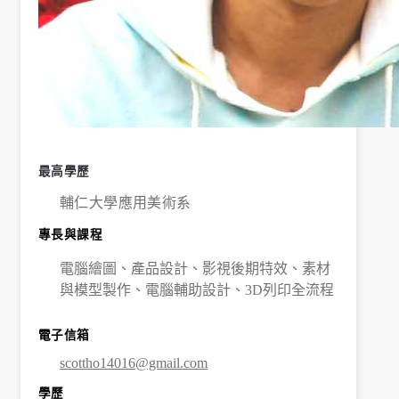
學
金
學程簡
介
師資陣
容
最高學歷
課程資
輔仁大學應用美術系
訊
專長與課程
招生資
訊
電腦繪圖、產品設計、影視後期特效、素材
與模型製作、電腦輔助設計、3D列印全流程
成果發
表
電子信箱
活動集
錦
scottho14016@gmail.com
大
學歷