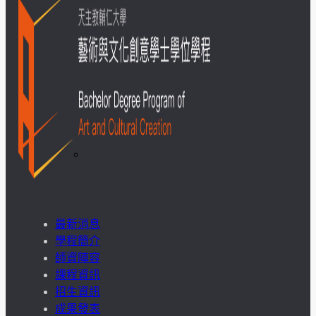
成
果
呈
現
學
生
課
最新消息
學程簡介
外
師資陣容
課程資訊
活
招生資訊
成果發表
動