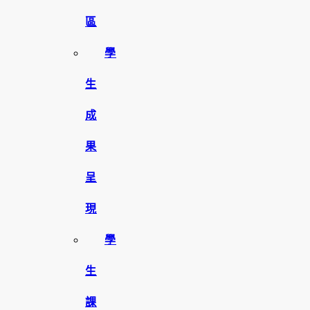
區
學
生
成
果
呈
現
學
生
課