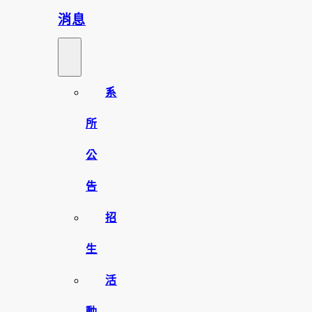
消息
系
所
公
告
招
生
活
動