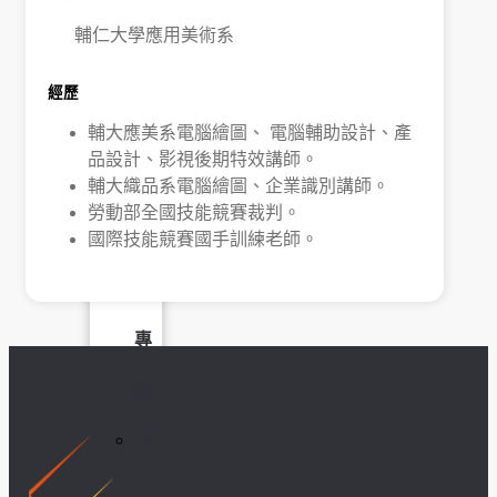
輔仁大學應用美術系
學
社
經歷
輔大應美系電腦繪圖、 電腦輔助設計、產
會
品設計、影視後期特效講師。
輔大織品系電腦繪圖、企業識別講師。
責
勞動部全國技能競賽裁判。
國際技能競賽國手訓練老師。
任
USR
專
區
學
生