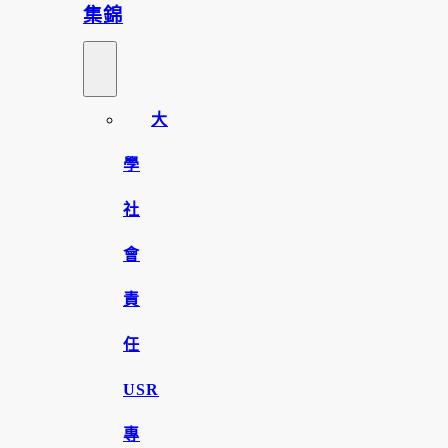
集錦
大
學
社
會
責
任
USR
專