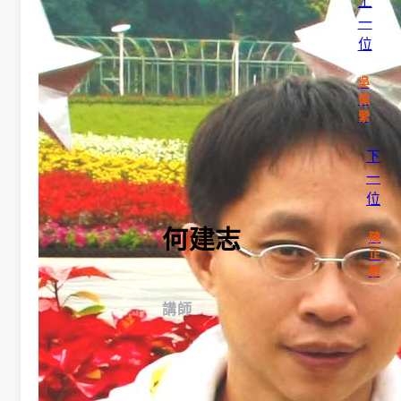
上
一
告
位
招
吳
佩
生
縈
活
下
一
動
位
榮
何建志
陳
正
譽
敏
榜
講師
獎
助