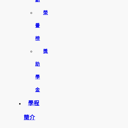
榮
譽
榜
獎
助
學
金
學程
簡介