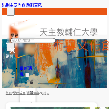
跳到主要內容
跳到頁尾
搜尋
搜尋
何建志
×
講師
最新消
息
系
/
/
/
所
首頁
學程成員
師資陣容
何建志
公