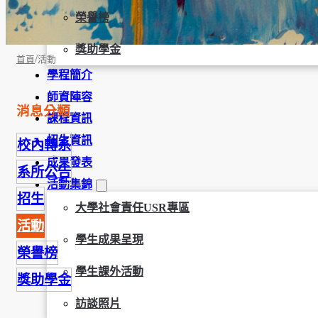
榮譽榜
獎助學金
/
首頁
活動
學程簡介
師資陣容
消息分類
課程資訊
招生資訊
校內轉系
成果發表
系所公告
活動集錦
招生
大學社會責任USR專區
活動
學生成果呈現
榮譽榜
學生課外活動
獎助學金
訪談照片