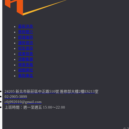
最新消息
學程簡介
師資陣容
課程資訊
招生資訊
成果發表
活動集錦
規章表格
相關連結
募款專區
24205 新北市新莊區中正路510號 進修部大樓2樓ES213室
02-2905-3899
c0j992010@gmail.com
上班時間：週一至週五 15:00～22:00