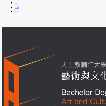
...
14
→