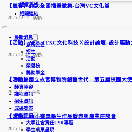
規章表格
【競賽】2026全國插畫徵集-台灣VC文化賞
相關連結
2025-12-17
活動
最新消息
【活動】2025 TTXC文化科技Ｘ設計論壇–設計驅動
系所公告
招生
2025-12-02
活動
活動
榮譽榜
獎助學金
【活動】國立故宮博物院創藝世代—第五屆校園大
學程簡介
師資陣容
2025-11-27
活動
課程資訊
招生資訊
成果發表
活動集錦
【活動】2025獲獎學生作品發表與產業座談會
大學社會責任USR專區
2025-11-26
活動
學生成果呈現