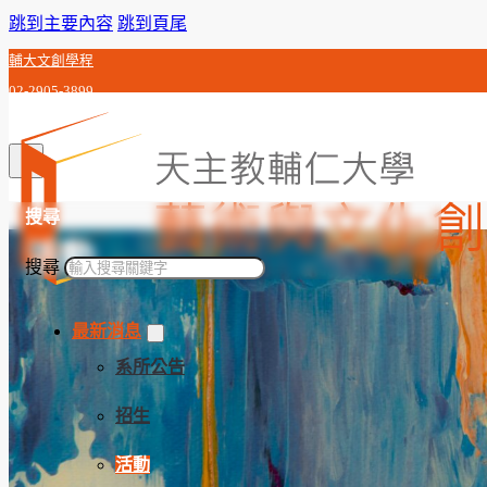
跳到主要內容
跳到頁尾
輔大文創學程
02-2905-3899
c0j992010@gmail.com
搜尋
活動
搜尋
最新消息
系所公告
招生
活動