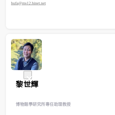
hufa@ms12.hinet.net
學生課外活動
訪談照片
規章表格
相關連結
×
黎世輝
博物館學研究所專任助理教授