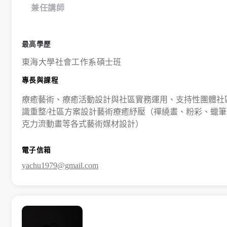
兼任講師
最高學歷
東海大學社會工作系碩士班
專長與課程
療癒藝術、療癒活動設計與社區實務運用、支持性團體社
識重整/社區方案設計藝術療癒紓壓（禪繞畫、粉彩、蠟筆
克力流動畫等各式藝術媒材設計）
電子信箱
yachu1979@gmail.com