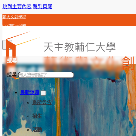
跳到主要內容
跳到頁尾
輔大文創學程
02-2905-3899
c0j992010@gmail.com
搜尋
學程成員
搜尋
最新消息
系所公告
招生
活動