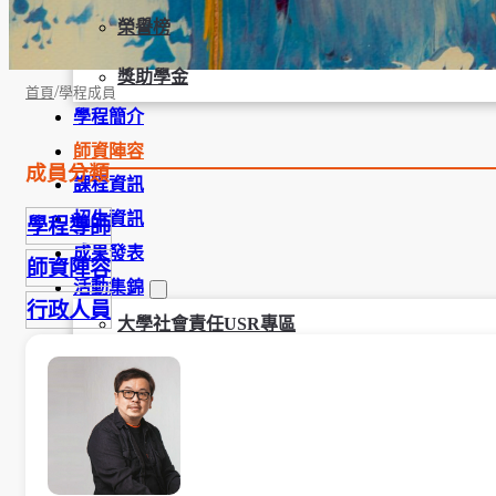
榮譽榜
獎助學金
/
首頁
學程成員
學程簡介
師資陣容
成員分類
課程資訊
招生資訊
學程導師
成果發表
師資陣容
活動集錦
行政人員
大學社會責任USR專區
學生成果呈現
學生課外活動
訪談照片