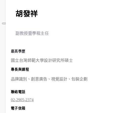
規章表格
相關連結
胡發祥
最新消息
副教授暨學程主任
系所公告
招生
活動
最高學歷
榮譽榜
國立台灣師範大學設計研究所碩士
獎助學金
學程簡介
專長與課程
師資陣容
品牌識別、創意廣告、視覺設計、包裝企劃
課程資訊
招生資訊
聯絡電話
成果發表
活動集錦
02-2905-2374
大學社會責任USR專區
電子信箱
學生成果呈現