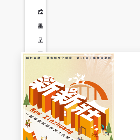
成
果
呈
現
學
生
課
外
活
動