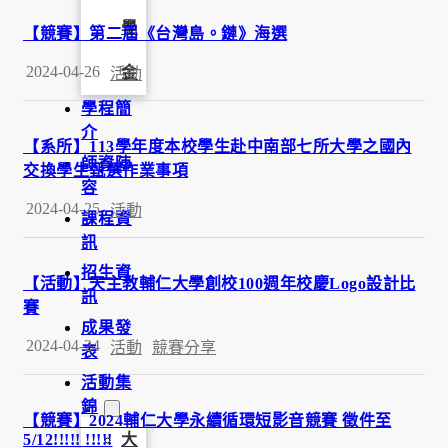
學
【競賽】第二屆《台灣島。鏈》海選
2024-04-26
金
活動
學程簡
介
【系所】113學年度本校學生赴中南部七所大學之國內
師資陣
交換學生甄選作業事項
容
2024-04-25
活動
課程資
訊
招生資
【活動】天主教輔仁大學創校100週年校慶Logo設計比
訊
賽
成果發
2024-04-24
活動
競賽分享
表
活動集
錦
【競賽】2024輔仁大學永續循環短影音競賽 徵件至
5/12!!!!! !!!!!
大