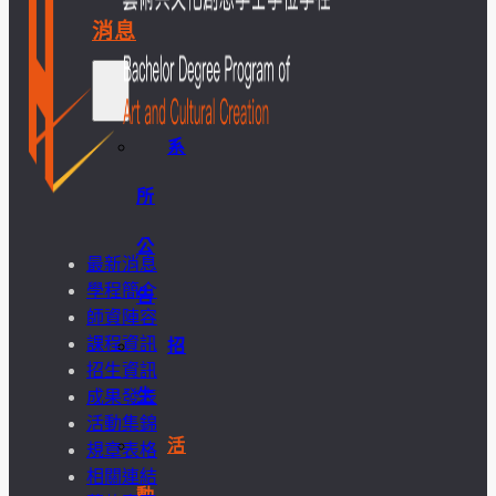
消息
系
所
公
最新消息
學程簡介
告
師資陣容
課程資訊
招
招生資訊
生
成果發表
活動集錦
活
規章表格
相關連結
動