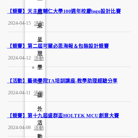
【競賽】天主教輔仁大學100週年校慶logo設計比賽
成
2024-04-15
活動
果
呈
【競賽】第二屆可爾必思海報＆包裝設計競賽
現
2024-04-12
活動
學
【活動】藝術學院TA培訓講座-教學助理經驗分享
生
2024-04-11
活動
課
外
【競賽】第十九屆盛群盃HOLTEK MCU創意大賽
活
2024-04-08
活動
動