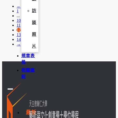
←
訪
1
...
10
談
11
12
照
13
14
→
片
規章表
格
相關連
結
最新