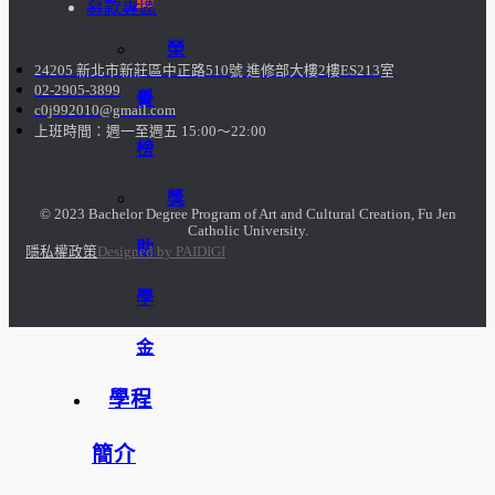
募款專區
榮
24205 新北市新莊區中正路510號 進修部大樓2樓ES213室
02-2905-3899
譽
c0j992010@gmail.com
上班時間：週一至週五 15:00～22:00
榜
獎
© 2023 Bachelor Degree Program of Art and Cultural Creation, Fu Jen
Catholic University.
助
隱私權政策
Designed by PAIDIGI
學
金
學程
簡介