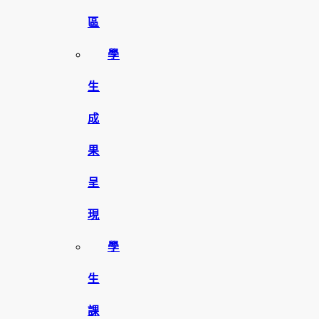
區
學
生
成
果
呈
現
學
生
課