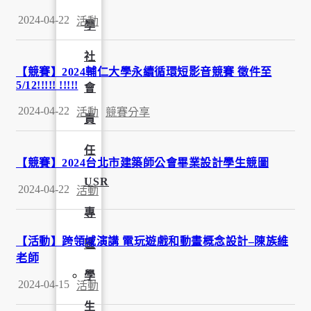
2024-04-22
活動
學
社
【競賽】2024輔仁大學永續循環短影音競賽 徵件至
5/12!!!!! !!!!!
會
2024-04-22
活動
競賽分享
責
任
【競賽】2024台北市建築師公會畢業設計學生競圖
USR
2024-04-22
活動
專
【活動】跨領域演講 電玩遊戲和動畫概念設計–陳族維
區
老師
學
2024-04-15
活動
生