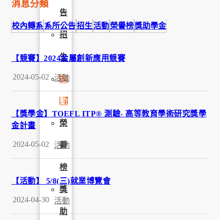
消息分類
告
校內轉系
系所公告
招生
活動
榮譽榜
獎助學金
招
生
【競賽】2024金屬創新應用競賽
2024-05-02
活動
活
動
【獎學金】TOEFL ITP® 測驗- 高等教育學術研究獎學
榮
金計畫
2024-05-02
活動
譽
榜
【活動】 5/8(三)就業博覽會
獎
2024-04-30
活動
助