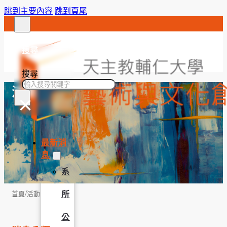
跳到主要內容
跳到頁尾
搜尋
搜尋
活動
×
最新消
息
系
/
所
首頁
活動
公