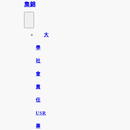
集錦
大
學
社
會
責
任
USR
專