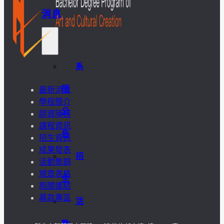
消息
系
所
最新消息
學程簡介
公
師資陣容
課程資訊
告
招生資訊
成果發表
招
活動集錦
規章表格
生
相關連結
募款專區
活
動