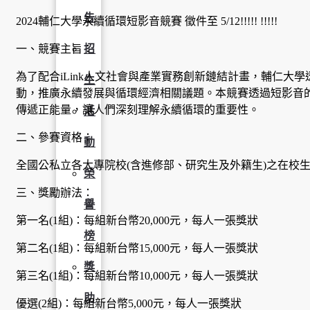
告
2024輔仁大學永續循環短影音競賽 徵件至 5/12!!!!! !!!!!
一、競賽主旨：
招
為了配合iLink人文社會與產業實務創新鏈結計畫，輔仁大
生
動，推廣永續發展與循環經濟相關議題。本競賽透過短影音
傳遞正能量，讓人們深刻理解永續循環的重要性。
活
二、參賽資格：
動
全國公私立各大專院校(含進修部、研究生及外籍生)之在校生
榮
三、獎勵辦法：
譽
第一名(1組)：每組新台幣20,000元，每人一張獎狀
榜
第二名(1組)：每組新台幣15,000元，每人一張獎狀
獎
第三名(1組)：每組新台幣10,000元，每人一張獎狀
助
優選(2組)：每組新台幣5,000元，每人一張獎狀