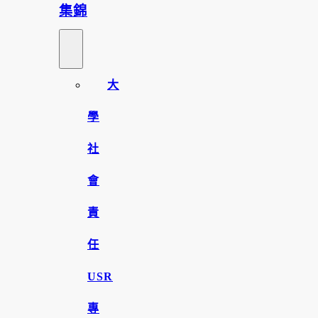
集錦
大
學
社
會
責
任
USR
專