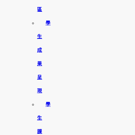
區
學
生
成
果
呈
現
學
生
課