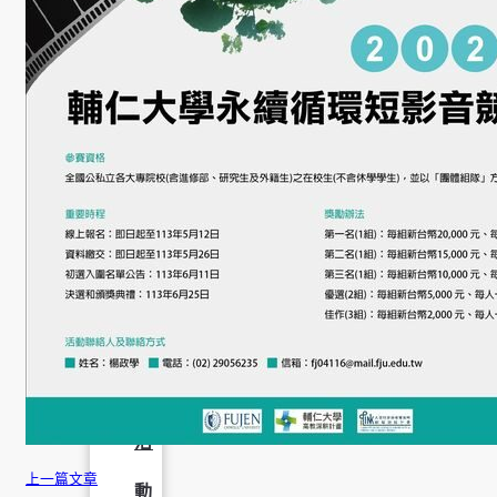
成
果
呈
現
學
生
課
外
活
上一篇文章
動