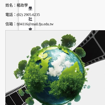
姓名：楊政學
學
電話：(02) 2905-6235
社
信箱：fj04116@mail.fju.edu.tw
會
責
任
USR
專
區
學
生