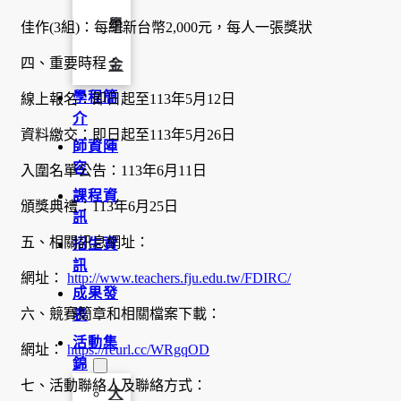
學
佳作(3組)：每組新台幣2,000元，每人一張獎狀
四、重要時程：
金
學程簡
線上報名：即日起至113年5月12日
介
資料繳交：即日起至113年5月26日
師資陣
容
入圍名單公告：113年6月11日
課程資
頒獎典禮：113年6月25日
訊
五、相關訊息網址：
招生資
訊
網址：
http://www.teachers.fju.edu.tw/FDIRC/
成果發
六、競賽簡章和相關檔案下載：
表
活動集
網址：
https://reurl.cc/WRgqOD
錦
七、活動聯絡人及聯絡方式：
大