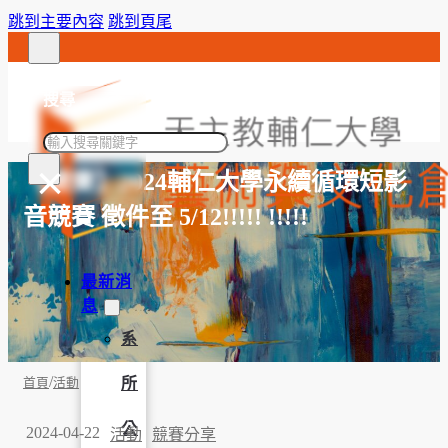
跳到主要內容
跳到頁尾
搜尋
搜
×
尋
【競賽】2024輔仁大學永續循環短影
音競賽 徵件至 5/12!!!!! !!!!!
最新消
息
系
/
所
首頁
活動
公
2024-04-22
活動
競賽分享