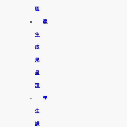
區
學
生
成
果
呈
現
學
生
課