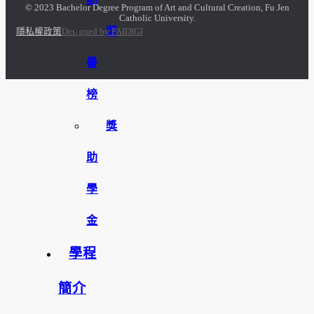
© 2023 Bachelor Degree Program of Art and Cultural Creation, Fu Jen
Catholic University.
榮
隱私權政策
Designed by PAIDIGI
譽
榜
獎
助
學
金
學程
簡介