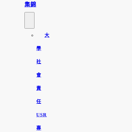
集錦
大
學
社
會
責
任
USR
專