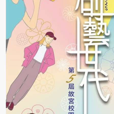
學
社
會
責
任
USR
專
區
學
生