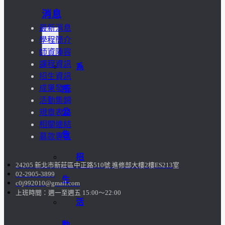
消息
最新消息
學程簡介
師資陣容
課程資訊
系
招生資訊
成果發表
所
活動集錦
公
規章表格
相關連結
告
募款專區
招
24205 新北市新莊區中正路510號 進修部大樓2樓ES213室
02-2905-3899
生
c0j992010@gmail.com
上班時間：週一至週五 15:00～22:00
活
動