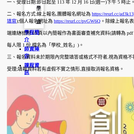
一、受理日期:即日起至 113 年 12 月 16 日(週一)下午 5 時止
學
二、報名方式:線上報名,團體報名網址為
https://reurl
填寫
);個人報名網址為
https://reurl.cc/pvGW6Q
。除線上報名表
金
學程簡
端連結檢附 10 頁以內簡報作為書面審查補充資料(請轉為 pdf 
介
每人限 1 份,檔名為「學校_姓名」)。
師資陣
容
三、報名資料未於期限內完整填答或格式不符者,視為資格不
課程資
受理;填報資料若有虛假不實之情形,直接取消報名資格。
訊
招生資
訊
成果發
表
活動集
錦
大