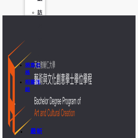
訪
談
照
片
規章表
格
相關連
結
最新