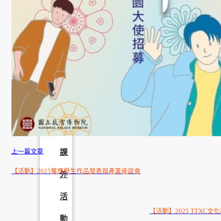
成
果
呈
現
學
生
課
上一篇文章
【活動】2025獲獎學生作品發表與產業座談會
外
活
【活動】2025 TTXC
動