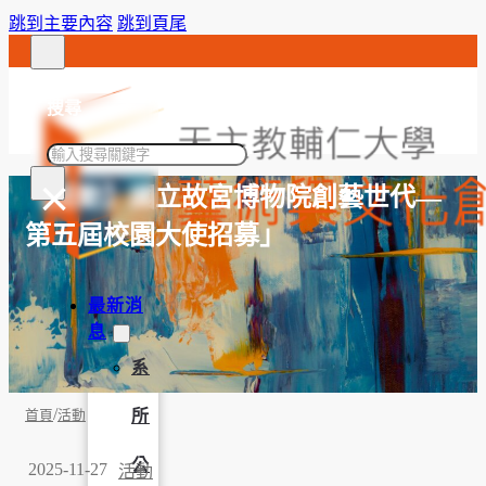
跳到主要內容
跳到頁尾
搜尋
搜
×
尋
【活動】國立故宮博物院創藝世代—
第五屆校園大使招募」
最新消
息
系
/
所
首頁
活動
公
2025-11-27
活動