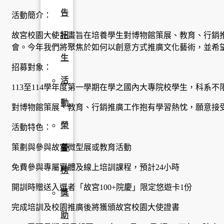
告
活動簡介：
故宮校園大使計畫旨在培養學生對博物館策展、教育、行銷
招
會。今年我們將聚焦於如何以創意方式推廣文化藝術，並希
生
招募對象：
活
113至114學年度第一學期在學之國內大專院校學生，科系不
動
對博物館策展、教育、行銷推廣工作抱有學習熱忱，願意接
榮
活動特色：
策劃與參與故宮微型展或教育活動
譽
免費參與專屬實體及線上培訓課程，預計24小時
榜
開訓時贈送入選者「故宮100+院慶」限定悠遊卡1份
獎
完成培訓及校園推廣後將獲頒故宮校園大使證書
助