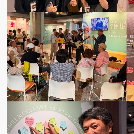
訪
談
照
片
規章表
格
相關連
結
最新