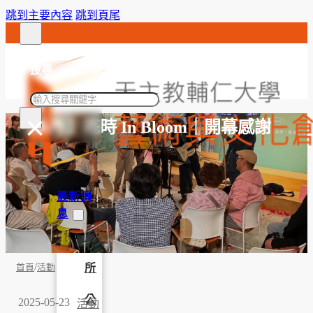
跳到主要內容
跳到頁尾
搜尋
搜
×
尋
【系所】花時 In Bloom｜開幕感謝
最新消
息
系
/
所
首頁
活動
公
2025-05-23
活動