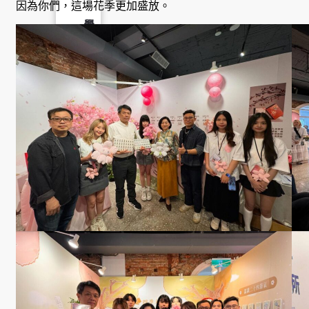
因為你們，這場花季更加盛放。
學
社
會
責
任
USR
專
區
學
生