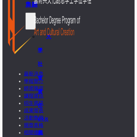
集錦
大
學
社
最新消息
會
學程簡介
師資陣容
責
課程資訊
招生資訊
任
成果發表
活動集錦
USR
規章表格
相關連結
專