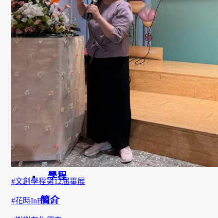
榮
譽
榜
獎
助
學
金
學程
#文創學程第12屆畢展
簡介
#花時InBloom