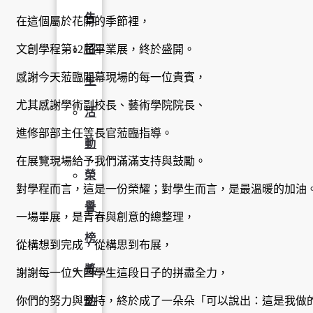
告
在這個屬於花開的季節裡，
文創學程第12屆畢業展，終於盛開。
招
感謝今天蒞臨開幕現場的每一位貴賓，
生
尤其感謝學術副校長、藝術學院院長、
活
進修部部主任等長官蒞臨指導。
動
在展覽現場給予我們滿滿支持與鼓勵。
榮
對學程而言，這是一份榮耀；對學生而言，是最溫暖的加油
譽
一場畢展，是青春與創意的總整理，
榜
從構想到完成，從構思到布展，
獎
謝謝每一位大四學生這段日子的拼盡全力，
你們的努力與堅持，終於成了一朵朵「可以說出：這是我做
助