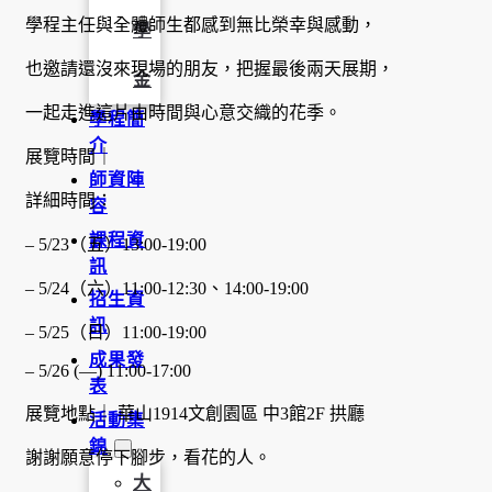
學程主任與全體師生都感到無比榮幸與感動，
學
也邀請還沒來現場的朋友，把握最後兩天展期，
金
一起走進這片由時間與心意交織的花季。
學程簡
介
展覽時間｜
師資陣
詳細時間：
容
課程資
– 5/23（五）13:00-19:00
訊
– 5/24（六）11:00-12:30、14:00-19:00
招生資
訊
– 5/25（日）11:00-19:00
成果發
– 5/26 (—) 11:00-17:00
表
展覽地點｜ 華山1914文創園區 中3館2F 拱廳
活動集
錦
謝謝願意停下腳步，看花的人。
大