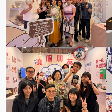
成
果
呈
現
學
生
課
外
活
動