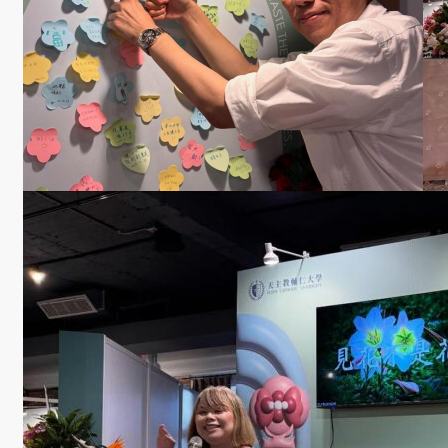
消息
系
所
公
告
招
生
活
動