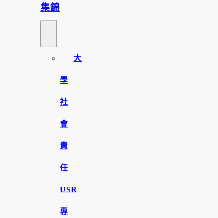
集錦
大
學
社
會
責
任
USR
專