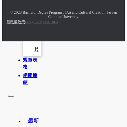
訪
© 2023 Bachelor Degree Program of Art and Cultural Creation, Fu Jen
Catholic University.
隱私權政策
Designed by PAIDIGI
談
照
片
規章表
格
相關連
結
最新