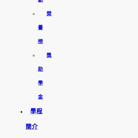
榮
譽
榜
獎
助
學
金
學程
簡介