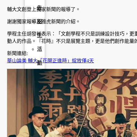
告
輔大文創登上獨家新聞的報導了。
謝謝獨家報導及雅虎新聞的介紹。
招
學程主任胡發祥表示：「文創學程不只是訓練設計技巧，更
生
動人的作品。『花時』不只是展覽主題，更是他們創作能量
活
新聞連結:
華山論美 輔大「花開正逢時」綻放僅4天
動
榮
譽
榜
獎
助