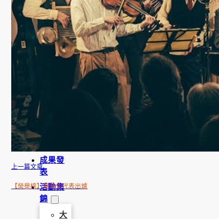
學
金
學程簡
介
師資陣
容
課程資
訊
招生資
訊
成果發
上一篇文章
表
活動集
【榮譽榜】畢業生代表出爐
錦
大