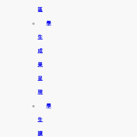
區
學
生
成
果
呈
現
學
生
課