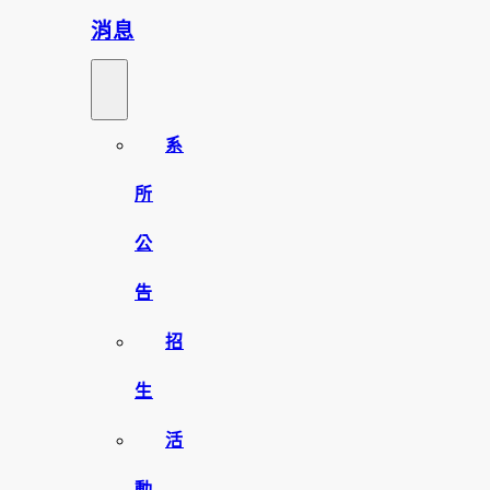
消息
系
所
公
告
招
生
活
動