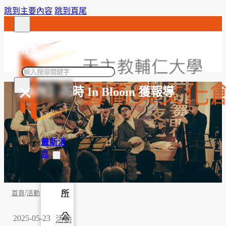
跳到主要內容
跳到頁尾
搜尋
搜
×
尋
【系所】花時 In Bloom 獲報導
最新消
息
系
/
所
首頁
活動
公
2025-05-23
活動