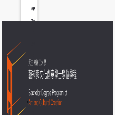
學
社
會
責
任
USR
專
區
學
生