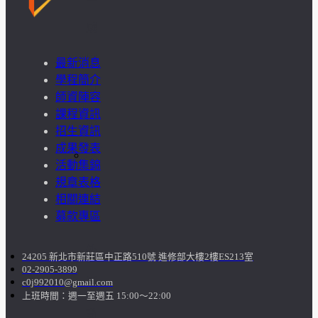
成
果
最新消息
學程簡介
呈
師資陣容
課程資訊
現
招生資訊
成果發表
學
活動集錦
規章表格
生
相關連結
募款專區
課
外
24205 新北市新莊區中正路510號 進修部大樓2樓ES213室
02-2905-3899
活
c0j992010@gmail.com
上班時間：週一至週五 15:00～22:00
動