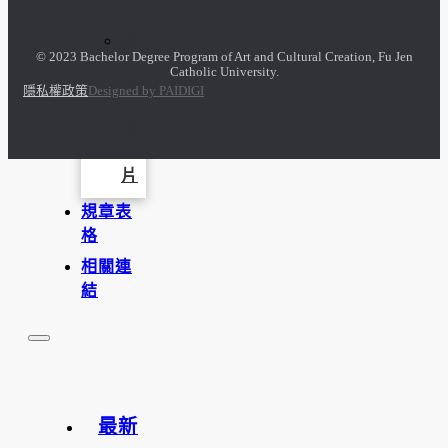
訪
© 2023 Bachelor Degree Program of Art and Cultural Creation, Fu Jen
Catholic University.
談
隱私權政策
Designed by PAIDIGI
照
片
規章表
格
相關連
結
最新