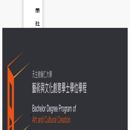
學
社
會
責
任
USR
專
區
學
生