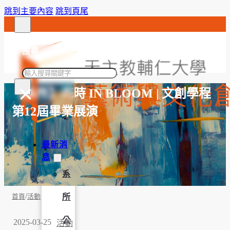
跳到主要內容
跳到頁尾
搜尋
搜
×
尋
【系所】花時 IN BLOOM | 文創學程
第12屆畢業展演
最新消
息
系
/
所
首頁
活動
公
2025-03-25
活動