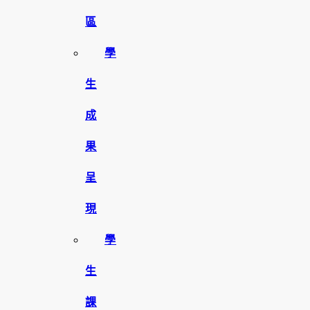
區
學
生
成
果
呈
現
學
生
課