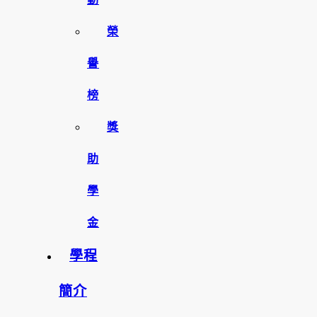
榮
譽
榜
獎
助
學
金
學程
簡介