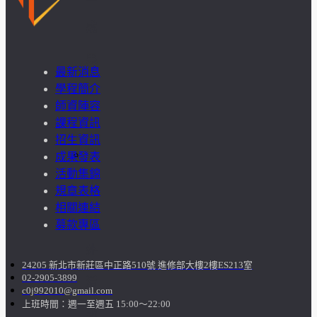
成
果
最新消息
學程簡介
呈
師資陣容
現
課程資訊
招生資訊
學
成果發表
活動集錦
生
規章表格
相關連結
課
募款專區
外
24205 新北市新莊區中正路510號 進修部大樓2樓ES213室
02-2905-3899
活
c0j992010@gmail.com
上班時間：週一至週五 15:00～22:00
動