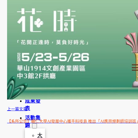
學
金
學程簡
介
師資陣
容
課程資
訊
招生資
訊
成果發
表
上一篇文章
活動集
【系所公告】輔仁大學AI發展中心攜手科技島 推出「AI應用規劃師培訓班
錦
大