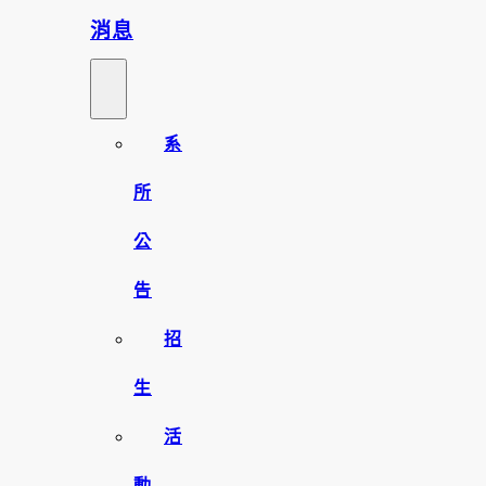
消息
系
所
公
告
招
生
活
動