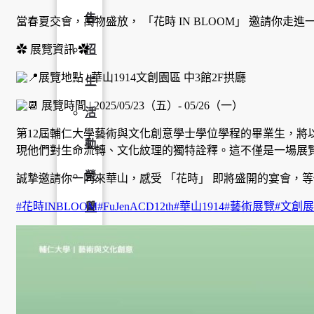
告
當春夏交會，萬物盛放， 「花時 IN BLOOM」 邀請你
✿ 展覽資訊 ✿
招
展覽地點 | 華山1914文創園區 中3館2F拱廳
生
展覽時間 | 2025/05/23（五）- 05/26（一）
活
第12屆輔仁大學藝術與文化創意學士學位學程的畢業生，將
動
現他們對生命流轉、文化紋理的獨特詮釋。這不僅是一場展
榮
誠摯邀請你一同來華山，感受 「花時」 即將盛開的宴會，
#花時INBLOOM
#FuJenACD12th
#華山1914
#藝術展覽
#文創
譽
榜
獎
助