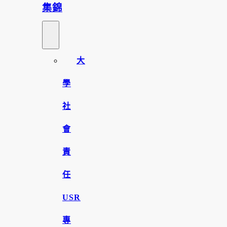
集錦
大
學
社
會
責
任
USR
專