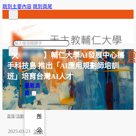
跳到主要內容
跳到頁尾
搜尋
搜
×
尋
【系所公告】輔仁大學AI發展中心攜
手科技島 推出「AI應用規劃師培訓
班」培育台灣AI人才
最新消
息
系
/
所
首頁
活動
公
2025-03-23
活動