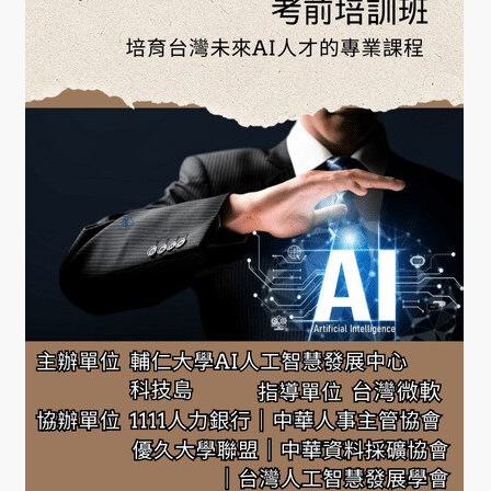
學
金
學程簡
介
師資陣
容
課程資
訊
招生資
訊
成果發
表
活動集
錦
大