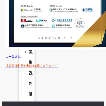
成
果
呈
現
學
上一篇文章
生
【榮譽榜】錄取博物館學研究所碩士班
課
外
活
動