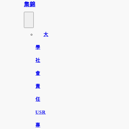
集錦
大
學
社
會
責
任
USR
專