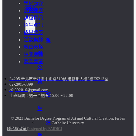
學程簡介
消息
師資陣容
課程資訊
招生資訊
成果發表
活動集錦
系
規章表格
所
相關連結
募款專區
公
24205 新北市新莊區中正路510號 進修部大樓2樓ES213室
告
02-2905-3899
c0j992010@gmail.com
招
上班時間：週一至週五 15:00～22:00
生
© 2023 Bachelor Degree Program of Art and Cultural Creation, Fu Jen
活
Catholic University.
隱私權政策
Designed by PAIDIGI
動