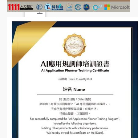
學
社
會
責
任
USR
專
區
學
生