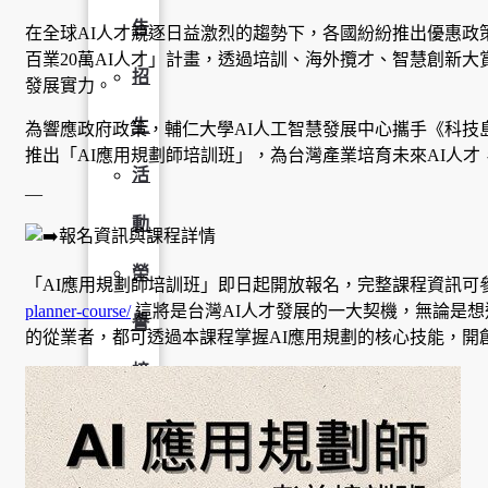
告
在全球AI人才競逐日益激烈的趨勢下，各國紛紛推出優惠政
百業20萬AI人才」計畫，透過培訓、海外攬才、智慧創新大
招
發展實力。
生
為響應政府政策，輔仁大學AI人工智慧發展中心攜手《科技
推出「AI應用規劃師培訓班」，為台灣產業培育未來AI人
活
—
動
報名資訊與課程詳情
榮
「AI應用規劃師培訓班」即日起開放報名，完整課程資訊可
planner-course/
這將是台灣AI人才發展的一大契機，無論是想
譽
的從業者，都可透過本課程掌握AI應用規劃的核心技能，開
榜
獎
助