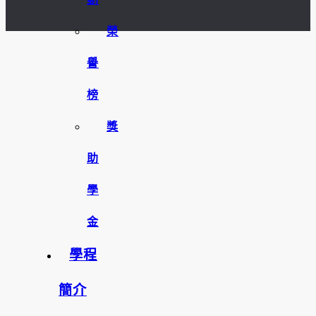
榮
譽
榜
獎
助
學
金
學程
簡介