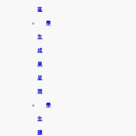
區
學
生
成
果
呈
現
學
生
課