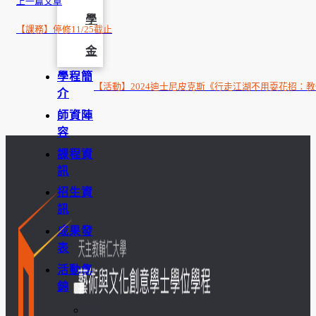
上一篇文章
學
【課務】停修11/25截止
金
學程簡
【活動】2024迪士尼皮克斯《行走江湖不用耍花招：教你
介
師資陣
容
課程資
訊
招生資
訊
成果發
表
活動集
錦
大