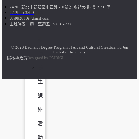
24205 新北市新莊區中正路510號 進修部大樓2樓ES213室
成
02-2905-3899
c0j992010@gmail.com
上班時間：週一至週五 15:00～22:00
果
呈
© 2023 Bachelor Degree Program of Art and Cultural Creation, Fu Jen
Catholic University.
現
隱私權政策
Designed by PAIDIGI
學
生
課
外
活
動