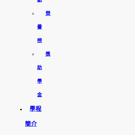
榮
譽
榜
獎
助
學
金
學程
簡介