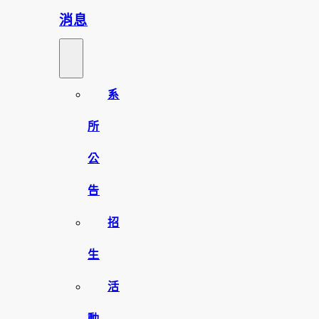
消息
系
所
公
告
招
生
活
動