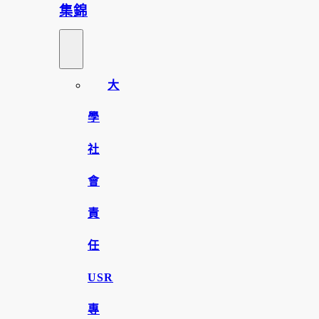
集錦
大
學
社
會
責
任
USR
專