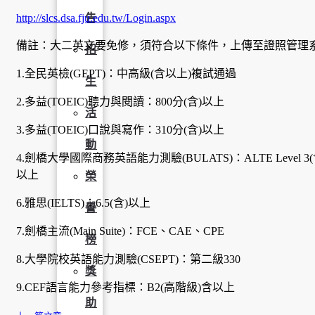
http://slcs.dsa.fju.edu.tw/Login.aspx
告
備註：大二英文要免修，須符合以下條件，上傳至證照管理
招
1.全民英檢(GEPT)：中高級(含以上)複試通過
生
2.多益(TOEIC)聽力與閱讀：800分(含)以上
活
3.多益(TOEIC)口說與寫作：310分(含)以上
動
4.劍橋大學國際商務英語能力測驗(BULATS)：ALTE Level 3(含)
以上
榮
6.雅思(IELTS)：6.5(含)以上
譽
7.劍橋主流(Main Suite)：FCE、CAE、CPE
榜
8.大學院校英語能力測驗(CSEPT)：第二級330
獎
9.CEF語言能力參考指標：B2(高階級)含以上
助