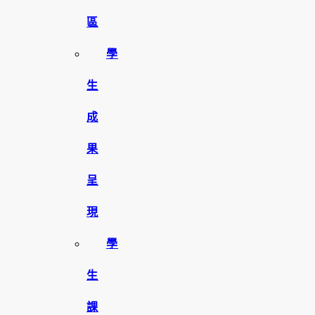
區
學
生
成
果
呈
現
學
生
課