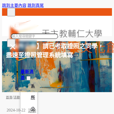
跳到主要內容
跳到頁尾
搜尋
搜
×
尋
【系所公告】請已考取證照之同學，
盡速至證照管理系統填寫
最新消
息
系
/
所
首頁
活動
公
2024-10-22
活動