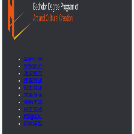
學
社
會
責
最新消息
任
學程簡介
師資陣容
USR
課程資訊
招生資訊
專
成果發表
活動集錦
區
規章表格
相關連結
學
募款專區
生