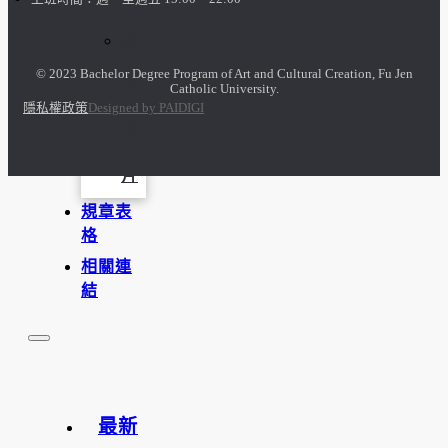
訪
© 2023 Bachelor Degree Program of Art and Cultural Creation, Fu Jen
談
Catholic University.
隱私權政策
Designed by PAIDIGI
照
片
規章表
格
相關連
結
最新