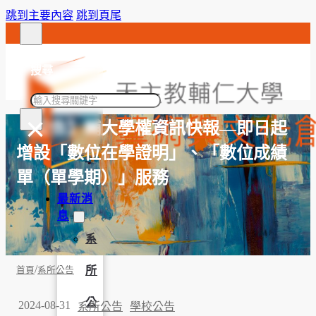
跳到主要內容
跳到頁尾
搜尋
搜
×
尋
【公告】輔大學權資訊快報—即日起
增設「數位在學證明」、「數位成績
單（單學期）」服務
最新消
息
系
/
所
首頁
系所公告
公
2024-08-31
系所公告
學校公告