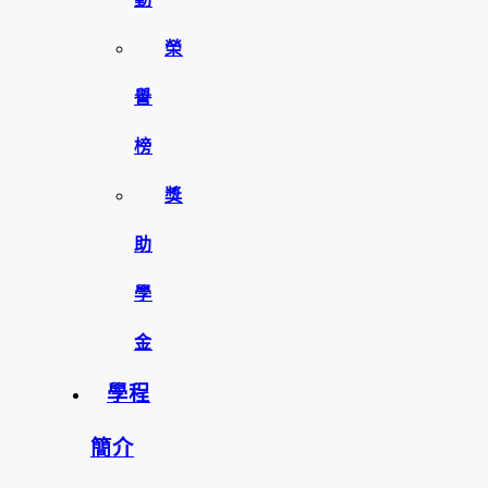
榮
譽
榜
獎
助
學
金
學程
簡介