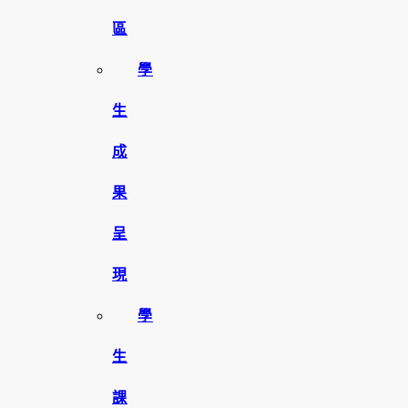
區
學
生
成
果
呈
現
學
生
課