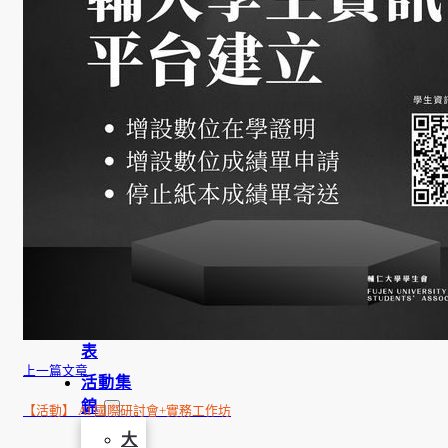
學
金
學程簡
介
師資陣
容
課程資
訊
招生資
訊
成果發
表
上一篇文章
活動集
錦
【活動】 AI 國際研討會+實務工作坊
大