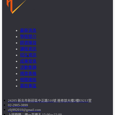
成
果
最新消息
呈
學程簡介
師資陣容
現
課程資訊
招生資訊
學
成果發表
活動集錦
生
規章表格
課
相關連結
募款專區
外
24205 新北市新莊區中正路510號 進修部大樓2樓ES213室
活
02-2905-3899
c0j992010@gmail.com
動
上班時間：週一至週五 15:00～22:00