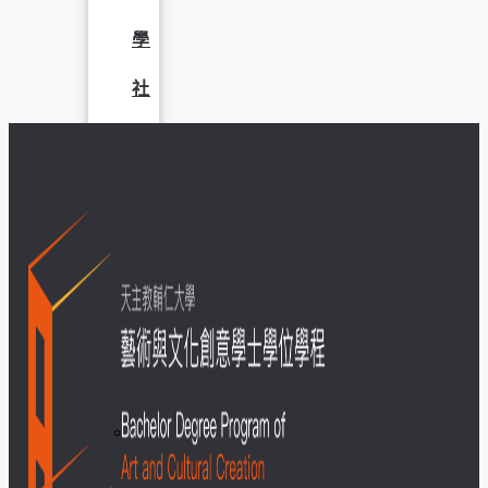
學
社
會
責
任
USR
專
區
學
生