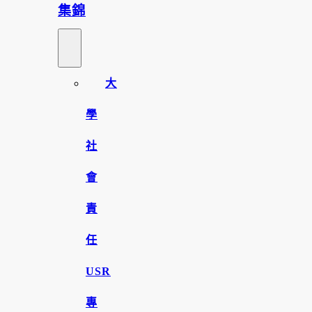
集錦
大
學
社
會
責
任
USR
專