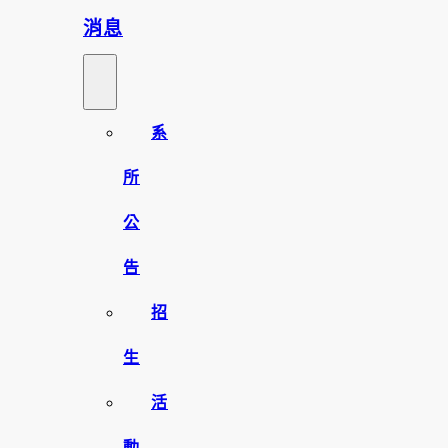
消息
系
所
公
告
招
生
活
動