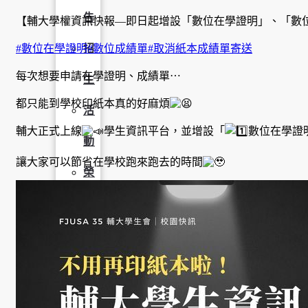
告
【輔大學權資訊快報—即日起增設「數位在學證明」、「數
#數位在學證明
#數位成績單
#取消紙本成績單寄送
招
每次想要申請在學證明、成績單⋯
生
都只能到學校印紙本真的好麻煩
活
輔大正式上線
學生資訊平台，並增設「
數位在學證
動
讓大家可以節省在學校跑來跑去的時間
榮
譽
榜
獎
助