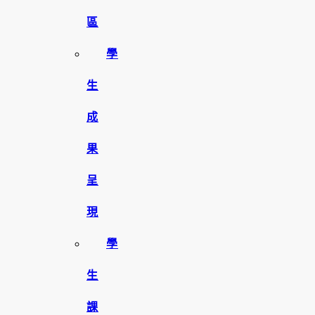
區
學
生
成
果
呈
現
學
生
課