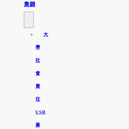
集錦
大
學
社
會
責
任
USR
專