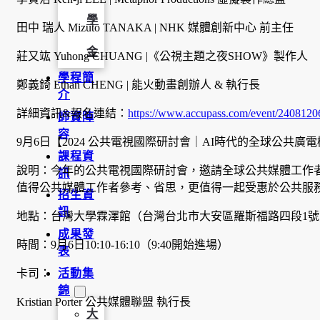
學
田中 瑞人 Mizuto TANAKA | NHK 媒體創新中心 前主任
金
莊又竑 Yuhong CHUANG |《公視主題之夜SHOW》製作人
學程簡
鄭義錡 Ethan CHENG | 能火動畫創辦人 & 執行長
介
詳細資訊&報名連結：
https://www.accupass.com/event/24081
師資陣
容
9月6日【2024 公共電視國際研討會｜AI時代的全球公共廣
課程資
說明：今年的公共電視國際研討會，邀請全球公共媒體工作者
訊
值得公共媒體工作者參考、省思，更值得一起受惠於公共服
招生資
訊
地點：台灣大學霖澤館（台灣台北市大安區羅斯福路四段1號
成果發
時間：9月6日10:10-16:10（9:40開始進場）
表
卡司：
活動集
錦
Kristian Porter 公共媒體聯盟 執行長
大