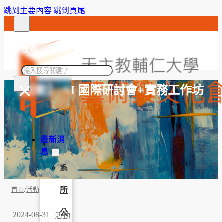
跳到主要內容
跳到頁尾
搜尋
搜
×
尋
【活動】 AI 國際研討會+實務工作坊
最新消
息
系
/
所
首頁
活動
公
2024-08-31
活動