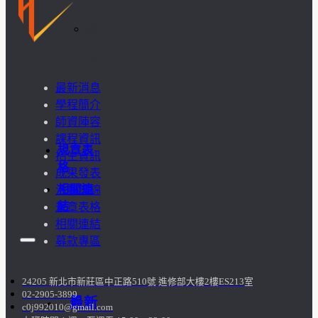
訪
談
最新消息
照
學程簡介
師資陣容
片
課程資訊
規章表
招生資訊
格
成果發表
相關連
活動集錦
結
規章表格
相關連結
募款專區
24205 新北市新莊區中正路510號 進修部大樓2樓ES213室
02-2905-3899
最新
c0j992010@gmail.com