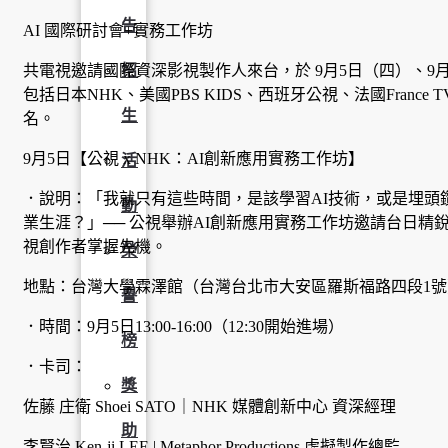
告
AI 國際研討會+實務工作坊
共電視邀請國際資深影視製作人來台，於 9月5日（四）、9月
招
包括日本NHK、美國PBS KIDS、西班牙公視、法國Fran
生
名。
9月5日【公視 x NHK：AI創新應用實務工作坊】
活
．說明：「我就只有這些時間，是該學習AI技術，或是埋頭
動
業生涯？」── 公視舉辦AI創新應用實務工作坊邀請台日
視創作者掌握先機。
榮
地點：台灣大學霖澤館（台灣台北市大安區羅斯福路四段1號
譽
．時間：9月5日13:00-16:00（12:30開始進場）
榜
．卡司：
獎
佐藤 庄衛 Shoei SATO｜NHK 媒體創新中心 資深經理
助
李賢治 Ken-ji LEE | Metaphor Productions 虛擬製作總監