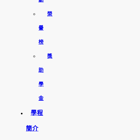
榮
譽
榜
獎
助
學
金
學程
簡介