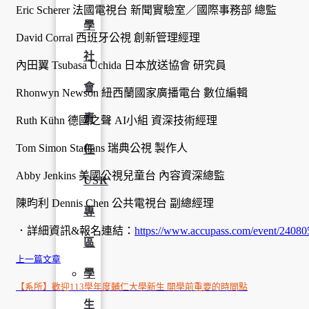
Eric Scherer 法國電視台 新聞實驗室／國際事務部 總監
學
David Corral 西班牙公視 創新管理經理
社
內田翼 Tsubasa Uchida 日本放送協會 研究員
會
Rhonwyn Newson 紐西蘭國家廣播電台 數位編輯
責
Ruth Kühn 德國之聲 AI小組 資深技術經理
Tom Simon Staffans 瑞典公視 製作人
任
Abby Jenkins 美國公視兒童台 內容資深總監
USR
陳昀利 Dennis Chen 公共電視台 副總經理
專
．詳細資訊&報名連結：
https://www.accupass.com/event/240
區
上一篇文章
學
【系所】歡迎113學年度輔仁大學新生 開學前重要的時間點
生