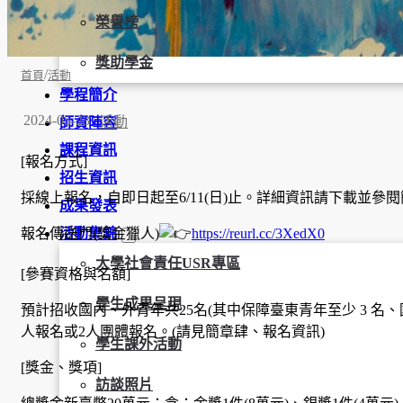
榮譽榜
獎助學金
/
首頁
活動
學程簡介
2024-05-23
活動
師資陣容
課程資訊
[報名方式]
招生資訊
採線上報名，自即日起至6/11(日)止。詳細資訊請下載並參
成果發表
活動集錦
報名傳送門(獎金獵人)
https://reurl.cc/3XedX0
大學社會責任USR專區
[參賽資格與名額]
學生成果呈現
預計招收國內、外青年共25名(其中保障臺東青年至少 3 名、國
人報名或2人團體報名。(請見簡章肆、報名資訊)
學生課外活動
[獎金、獎項]
訪談照片