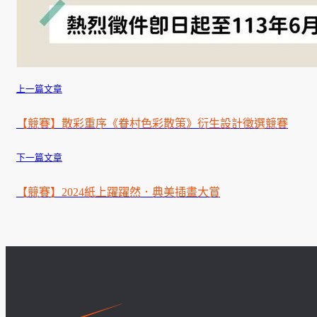
上一篇文章
【競賽】散彩重序《眷村色彩散策》衍生設計徵選競賽
下一篇文章
【競賽】2024紙上躍躍然．典美插畫大賞