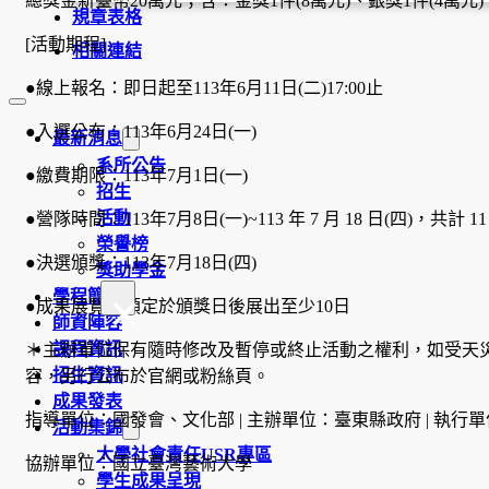
總獎金新臺幣20萬元；含：金獎1件(8萬元)、銀獎1件(4萬元)
規章表格
[活動期程]
相關連結
●線上報名：即日起至113年6月11日(二)17:00止
●入選公布：113年6月24日(一)
最新消息
系所公告
●繳費期限：113年7月1日(一)
招生
活動
●營隊時間：113年7月8日(一)~113 年 7 月 18 日(四)，共計 11
榮譽榜
●決選頒獎：113年7月18日(四)
獎助學金
×
學程簡介
●成果展覽：預定於頒獎日後展出至少10日
師資陣容
課程資訊
＊主辦單位保有隨時修改及暫停或終止活動之權利，如受天
招生資訊
容，另行公布於官網或粉絲頁。
成果發表
指導單位：國發會、文化部 | 主辦單位：臺東縣政府 | 執
活動集錦
大學社會責任USR專區
協辦單位：國立臺灣藝術大學
學生成果呈現