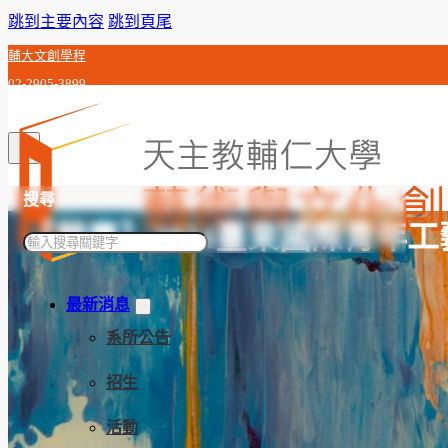
跳到主要內容
跳到頁尾
輔大文創學程
02-2905-3899
c0j992010@gmail.com
搜尋
【競賽】2024臺東國際青年
搜
尋
最新消息
系所公告
招生
活動