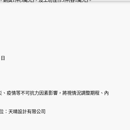
、銅獎1件(3萬元)，及工坊佳作5件(各1萬元)。
 日
災、疫情等不可抗力因素影響，將視情況調整期程、內
行單位：天晴設計有限公司