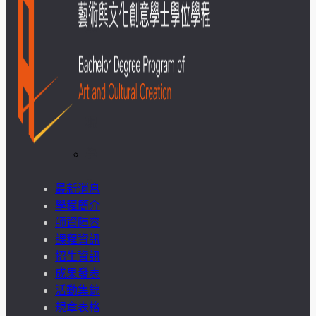
成
果
呈
現
學
生
最新消息
學程簡介
課
師資陣容
課程資訊
外
招生資訊
成果發表
活
活動集錦
規章表格
動