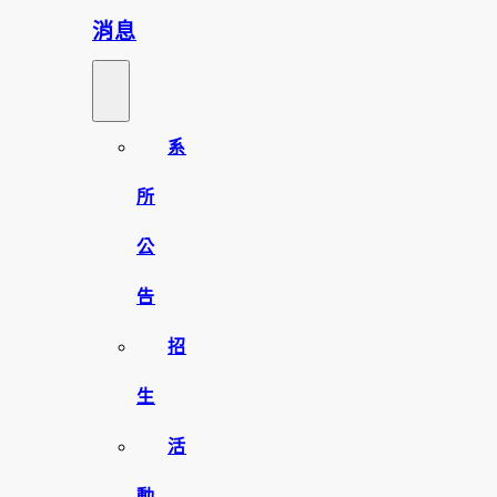
消息
系
所
公
告
招
生
活
動