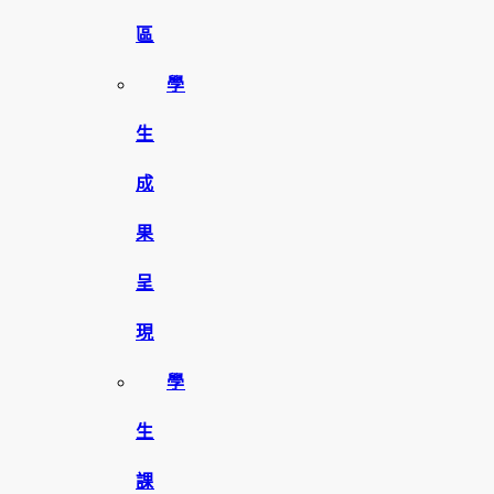
區
學
生
成
果
呈
現
學
生
課