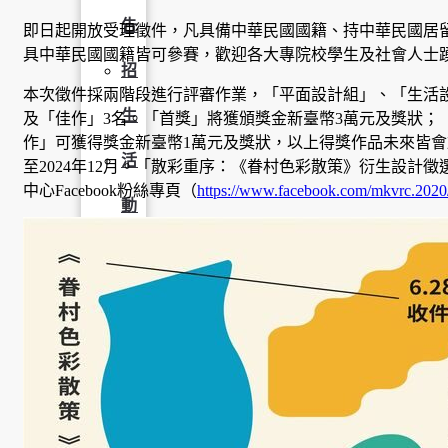
告
即日起開放受理徵件，凡具備中華民國國籍、持中華民國居
具中華民國國籍皆可參賽，歡迎各大專院校學生及社會人士
招
本次徵件採兩階段進行評審作業，「平面設計組」、「生活設
生
及「佳作」3名。「首獎」將獲頒獎金新臺幣3萬元及獎狀；
作」可獲得獎金新臺幣1萬元及獎狀，以上得獎作品未來皆會於
活
至2024年12月。「散彩重序：《眷村色彩散策》衍生設計
中心Facebook粉絲專頁（
https://www.facebook.com/mkvrc.2020
動
榮
譽
榜
獎
助