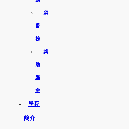
榮
譽
榜
獎
助
學
金
學程
簡介