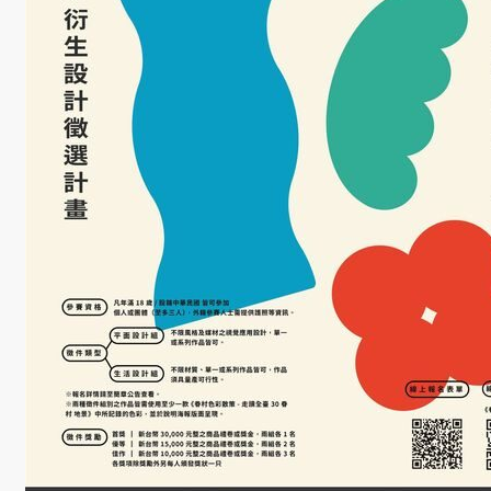
學
金
學程簡
介
師資陣
容
課程資
訊
招生資
訊
成果發
表
活動集
錦
大