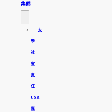
集錦
大
學
社
會
責
任
USR
專