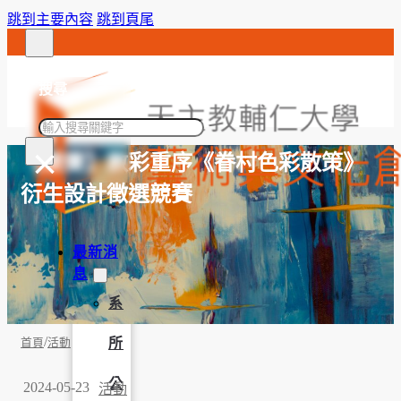
跳到主要內容
跳到頁尾
搜尋
搜
×
尋
【競賽】散彩重序《眷村色彩散策》
衍生設計徵選競賽
最新消
息
系
/
所
首頁
活動
公
2024-05-23
活動