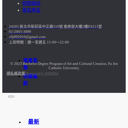
相關連結
募款專區
訪
談
24205 新北市新莊區中正路510號 進修部大樓2樓ES213室
02-2905-3899
照
c0j992010@gmail.com
上班時間：週一至週五 15:00～22:00
片
規章表
© 2023 Bachelor Degree Program of Art and Cultural Creation, Fu Jen
格
Catholic University.
隱私權政策
Designed by PAIDIGI
相關連
結
最新