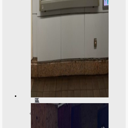
學
社
會
責
任
USR
專
區
學
生