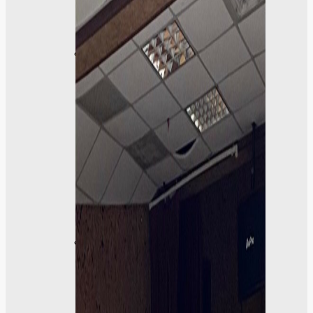
區
學
生
成
果
呈
現
學
生
課