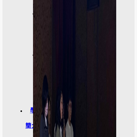
榮
譽
榜
獎
助
學
金
學程
簡介