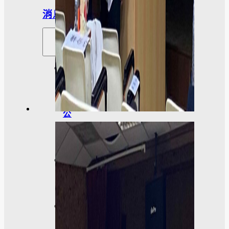
消息
系
所
公
告
招
生
活
動