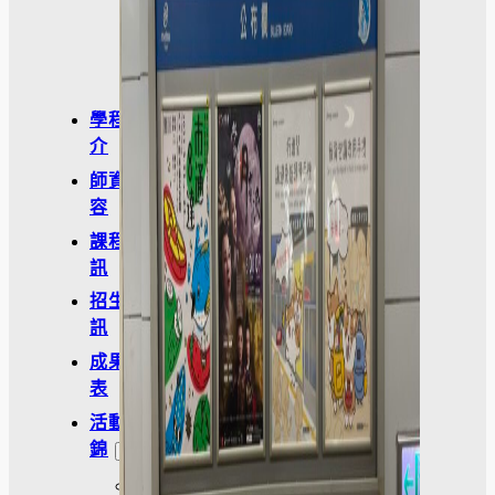
學
金
學程簡
介
師資陣
容
課程資
訊
招生資
訊
成果發
表
活動集
錦
大