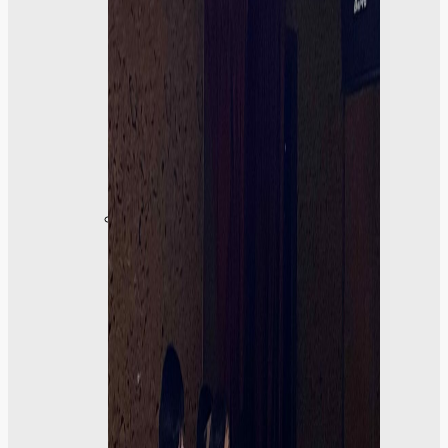
成
果
呈
現
學
生
課
外
活
動