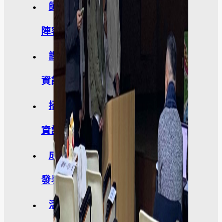
師資
陣容
課程
資訊
招生
資訊
成果
發表
活動