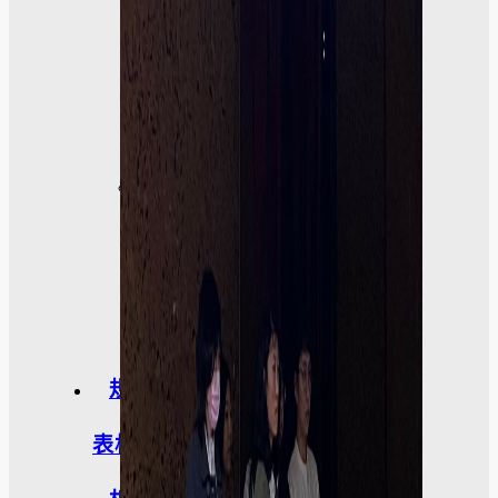
外
活
動
訪
談
照
片
規章
表格