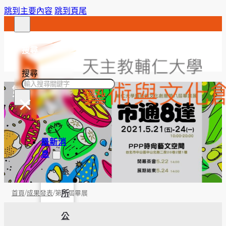
跳到主要內容
跳到頁尾
搜尋
搜尋
第 8 屆畢展
×
最新消
息
系
/
/
所
首頁
成果發表
第 8 屆畢展
公