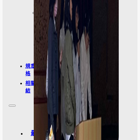
訪
談
照
片
規章表
格
相關連
結
最新