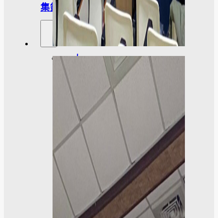
集錦
大
學
社
會
責
任
USR
專