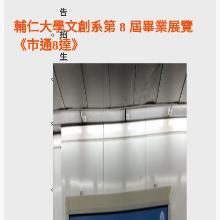
告
輔仁大學文創系第 8 屆畢業展覽
招
《市通8達》
生
活
動
榮
譽
榜
獎
助