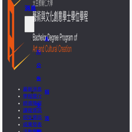
消息
系
所
公
告
最新消息
招
學程簡介
師資陣容
生
課程資訊
招生資訊
活
成果發表
活動集錦
動