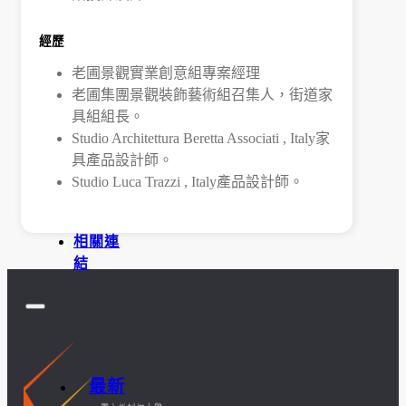
訪
經歷
老圃景觀實業創意組專案經理
談
老圃集團景觀裝飾藝術組召集人，街道家
具組組長。
照
Studio Architettura Beretta Associati , Italy家
片
具產品設計師。
Studio Luca Trazzi , Italy產品設計師。
規章表
格
相關連
結
最新