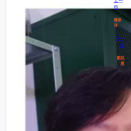
上一
位
告
楊承
招
洋
生
下一
位
活
劉兆
動
恩
榮
譽
榜
獎
助