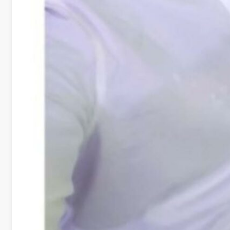
學
社
會
責
任
USR
專
區
學
生