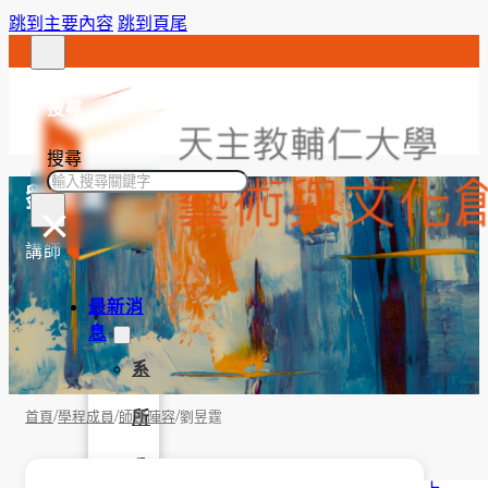
跳到主要內容
跳到頁尾
搜尋
搜尋
劉昱霆
×
講師
最新消
息
系
/
/
/
所
首頁
學程成員
師資陣容
劉昱霆
公