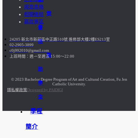
規章表格
榮
相關連結
募款專區
譽
24205 新北市新莊區中正路510號 進修部大樓2樓ES213室
榜
02-2905-3899
c0j992010@gmail.com
獎
上班時間：週一至週五 15:00～22:00
助
© 2023 Bachelor Degree Program of Art and Cultural Creation, Fu Jen
學
Catholic University.
隱私權政策
Designed by PAIDIGI
金
學程
簡介