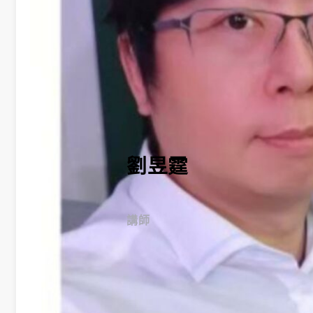
學
金
學程簡
介
師資陣
容
課程資
劉昱霆
訊
招生資
訊
講師
成果發
表
活動集
錦
大