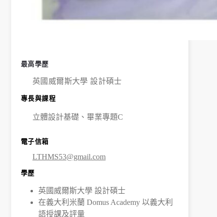
成
果
呈
最高學歷
英國威爾斯大學 設計碩士
現
專長與課程
學
立體設計基礎、畢業專題C
生
電子信箱
課
LTHMS53@gmail.com
外
學歷
英國威爾斯大學 設計碩士
活
在義大利米蘭 Domus Academy 以義大利
語授課及評量
動