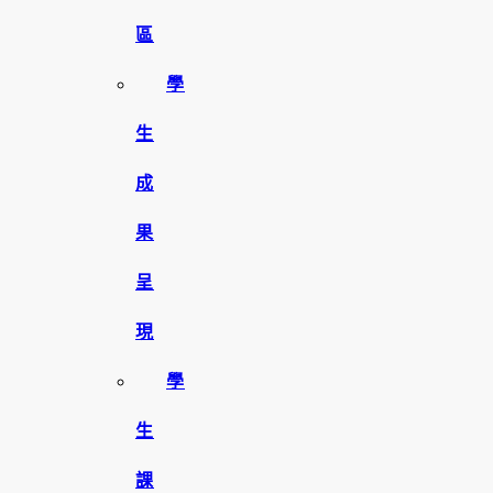
區
學
生
成
果
呈
現
學
生
課