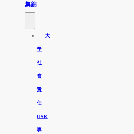
集錦
大
學
社
會
責
任
USR
專