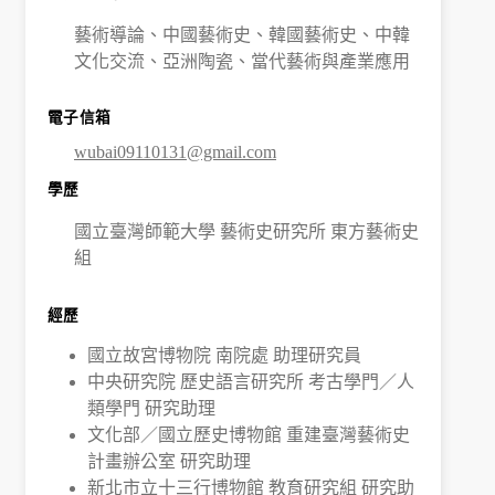
藝術導論、中國藝術史、韓國藝術史、中韓
成
文化交流、亞洲陶瓷、當代藝術與產業應用
果
電子信箱
呈
wubai09110131@gmail.com
學歷
現
國立臺灣師範大學 藝術史研究所 東方藝術史
學
組
生
經歷
課
國立故宮博物院 南院處 助理研究員
中央研究院 歷史語言研究所 考古學門／人
外
類學門 研究助理
文化部／國立歷史博物館 重建臺灣藝術史
活
計畫辦公室 研究助理
新北市立十三行博物館 教育研究組 研究助
動