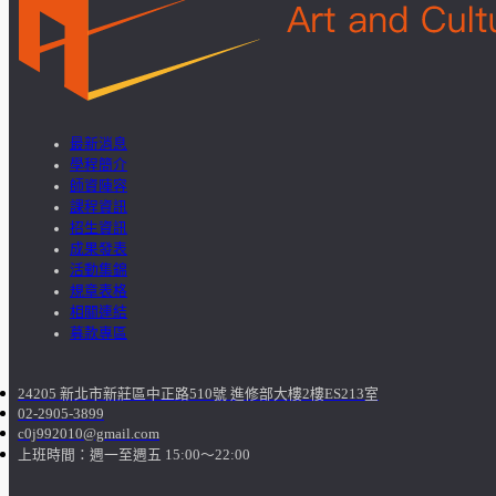
最新消息
學程簡介
師資陣容
課程資訊
招生資訊
成果發表
活動集錦
規章表格
相關連結
募款專區
24205 新北市新莊區中正路510號 進修部大樓2樓ES213室
02-2905-3899
c0j992010@gmail.com
上班時間：週一至週五 15:00～22:00