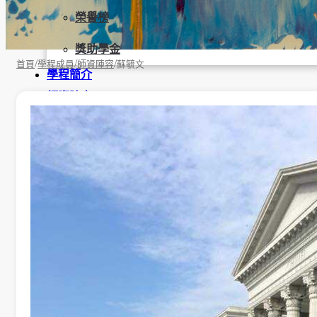
榮譽榜
獎助學金
/
/
/
首頁
學程成員
師資陣容
蘇毓文
學程簡介
師資陣容
課程資訊
招生資訊
成果發表
活動集錦
大學社會責任USR專區
學生成果呈現
學生課外活動
訪談照片