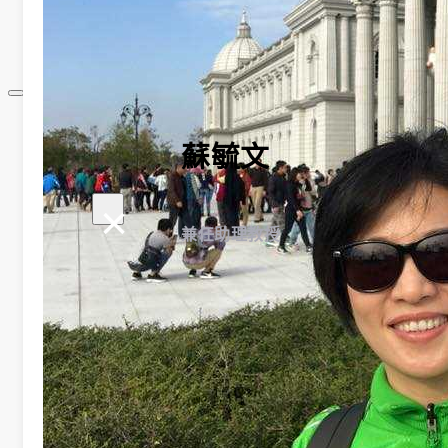
規章表格
相關連結
最新消息
蘇毓文
系所公告
招生
活動
×
榮譽榜
兼任助理教授
獎助學金
學程簡介
師資陣容
課程資訊
招生資訊
成果發表
活動集錦
大學社會責任USR專區
學生成果呈現