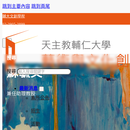
跳到主要內容
跳到頁尾
輔大文創學程
02-2905-3899
c0j992010@gmail.com
搜尋
蘇毓文
搜尋
最新消息
兼任助理教授
系所公告
招生
活動