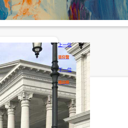
上一位
張仰賢
下一位
楊益峰