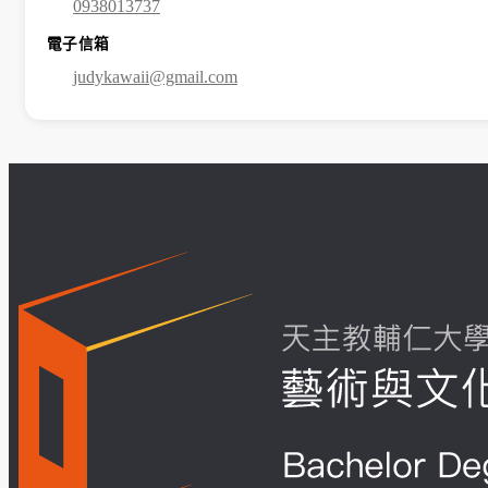
0938013737
電子信箱
judykawaii@gmail.com