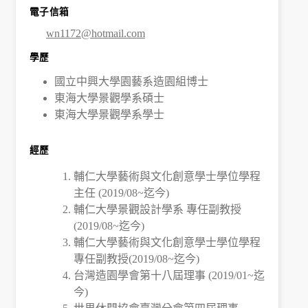
電子信箱
學
wn1172@hotmail.com
社
學歷
國立中興大學園藝系造園組博士
會
東海大學景觀學系碩士
東海大學景觀學系學士
責
任
經歷
輔仁大學藝術與文化創意學士學位學程
USR
主任 (2019/08~迄今)
輔仁大學景觀設計學系 專任副教授
專
(2019/08~迄今)
區
輔仁大學藝術與文化創意學士學位學程
專任副教授(2019/08~迄今)
學
台灣造園學會第十八屆理事 (2019/01~迄
今)
生