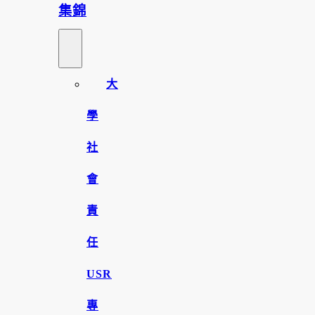
集錦
大
學
社
會
責
任
USR
專