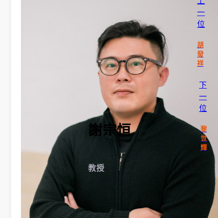
上
一
告
位
招
胡
發
生
祥
活
下
一
動
位
榮
謝宗恒
黎
世
譽
輝
榜
教授
獎
助