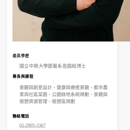
學
金
學程簡
介
師資陣
容
最高學歷
課程資
國立中興大學園藝系造園組博士
訊
專長與課程
招生資
訊
景觀與創意設計、健康與療癒景觀、都市農
業與社區菜園、公園綠地系統規劃、景觀與
成果發
遊憩資源管理、遊憩區規劃
表
活動集
聯絡電話
錦
02-2905-3367
大