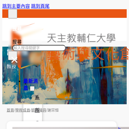
跳到主要內容
跳到頁尾
搜尋
搜尋
謝宗恒
×
教授
最新消
息
系
/
/
/
所
首頁
學程成員
師資陣容
謝宗恒
公