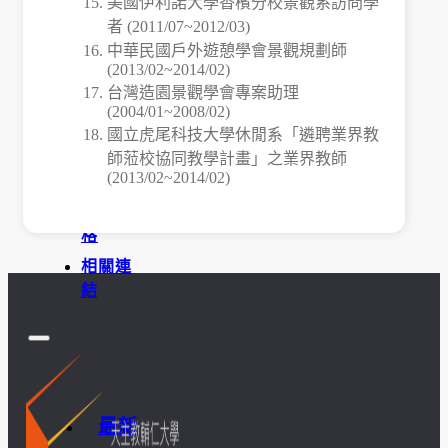
美國伊利諾大學香檳分校景觀系訪問學
者 (2011/07~2012/03)
訪
中華民國戶外遊憩學會景觀規劃師
(2013/02~2014/02)
談
台灣造園景觀學會專案助理
(2004/01~2008/02)
照
國立虎尾科技大學休閒系「遴聘業界教
師蒞校協同教學計畫」之業界教師
片
(2013/02~2014/02)
規章表
格
相關連
結
最新