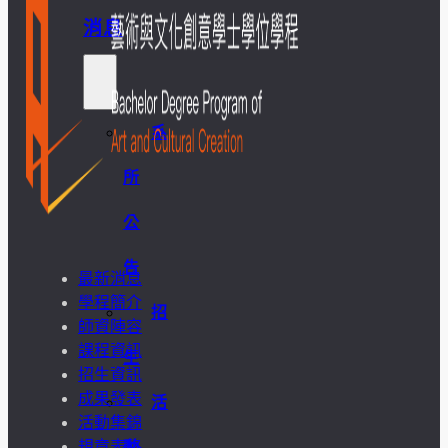
消息
系
所
公
告
最新消息
學程簡介
招
師資陣容
課程資訊
生
招生資訊
成果發表
活
活動集錦
規章表格
動