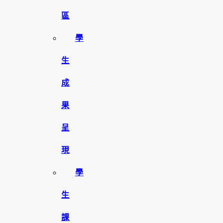
區
學
生
成
果
呈
現
學
生
課