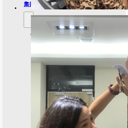
集錦
大
學
社
會
責
任
USR
專