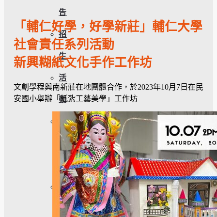
告
「輔仁好學，好學新莊」輔仁大學
招
社會責任系列活動
生
新興糊紙文化手作工作坊
活
文創學程與南新莊在地團體合作，於2023年10月7日在民
安國小舉辦「紙紮工藝美學」工作坊
動
榮
譽
榜
獎
助