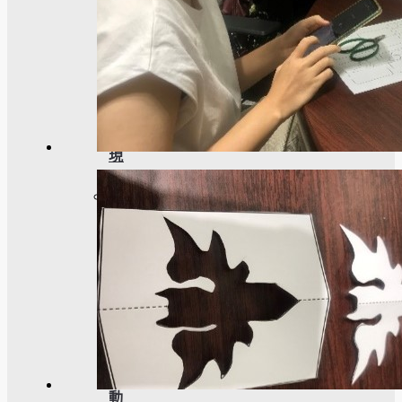
成
果
呈
現
學
生
課
外
活
動