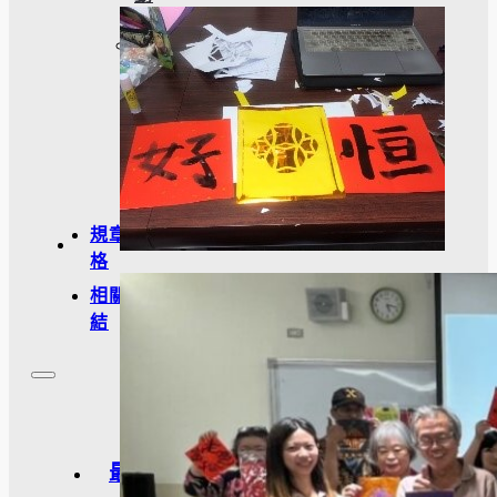
訪
談
照
片
規章表
格
相關連
結
最新