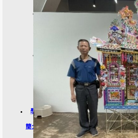
榮
譽
榜
獎
助
學
金
學程
簡介