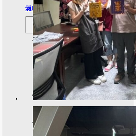
消息
系
所
公
告
招
生
活
動