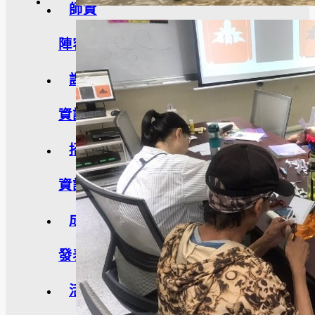
師資
陣容
課程
資訊
招生
資訊
成果
發表
活動