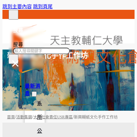
跳到主要內容
跳到頁尾
搜尋
搜尋
新興糊紙文化手作工作坊
×
最新消
息
系
/
/
/
所
首頁
活動集錦
大學社會責任USR專區
新興糊紙文化手作工作坊
公