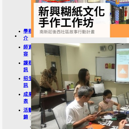
學
金
學程簡
介
師資陣
容
課程資
訊
招生資
訊
成果發
表
活動集
錦
大