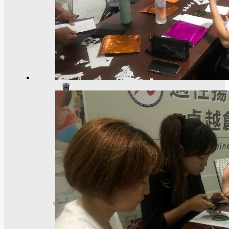
學
社
會
責
任
USR
專
區
學
生