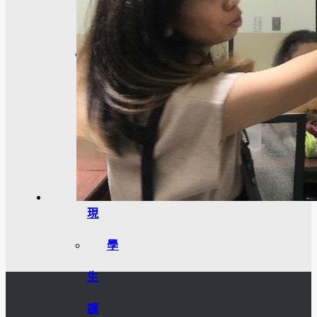
區
學
生
成
果
呈
現
學
生
課