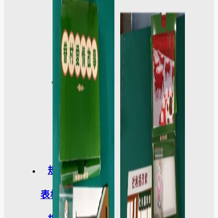
外
活
動
訪
談
照
片
規章
表格