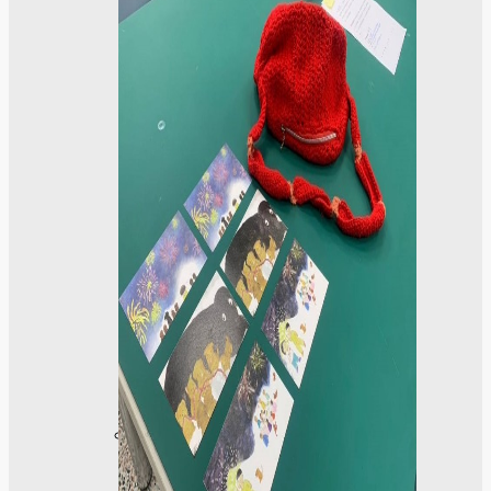
學
社
會
責
任
USR
專
區
學
生