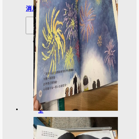
消息
系
所
公
告
招
生
活
動