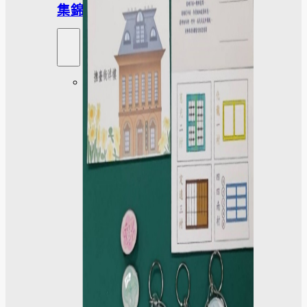
集錦
大
學
社
會
責
任
USR
專