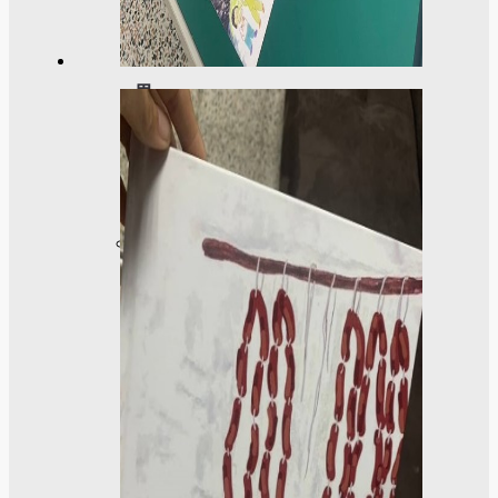
成
果
呈
現
學
生
課
外
活
動