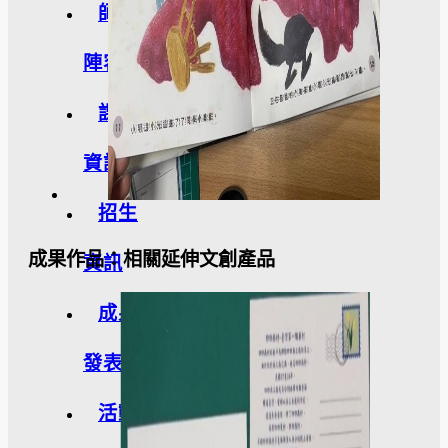
師資
陣容
課程
資訊
招生
成果作品：相關延伸文創產品
資訊
成果
發表
活動