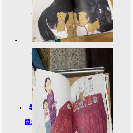
榮
譽
榜
獎
助
學
金
學程
簡介