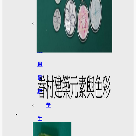
區
學
生
成
果
呈
現
學
生
課