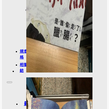
訪
談
照
片
規章表
格
相關連
結
最新