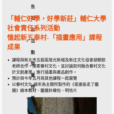
告
「輔仁好學，好學新莊」輔仁大學
招
社會責任系列活動
生
憶起新五泰村-「插畫應用」課程
活
成果
動
課程與新北市五股區陸光新城及新庄文化協會胡朝欽
榮
老師合作，探索眷村文化，並討論如何融合眷村文化
於文創產業，進行插畫與產品創作。
譽
預計與今年五月與其他課程一起展覽
以眷村文化-過年為主題所製作的《是誰偷走了臘
榜
腸》繪本教材、臘腸針織包、明信片
獎
助