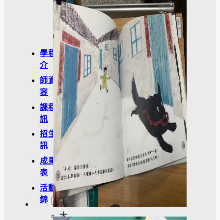
學
金
學程簡
介
師資陣
容
課程資
訊
招生資
訊
成果發
表
活動集
錦
大