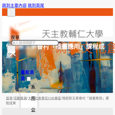
跳到主要內容
跳到頁尾
搜尋
搜尋
憶起新五泰眷村「插畫應用」課程成
×
果
最新消
息
系
/
/
/
所
首頁
活動集錦
大學社會責任USR專區
憶起新五泰眷村「插畫應用」課
程成果
公