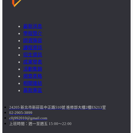
最新消息
學程簡介
師資陣容
課程資訊
招生資訊
成果發表
活動集錦
規章表格
相關連結
募款專區
24205 新北市新莊區中正路510號 進修部大樓2樓ES213室
02-2905-3899
c0j992010@gmail.com
上班時間：週一至週五 15:00～22:00