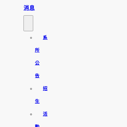
消息
系
所
公
告
招
生
活
動