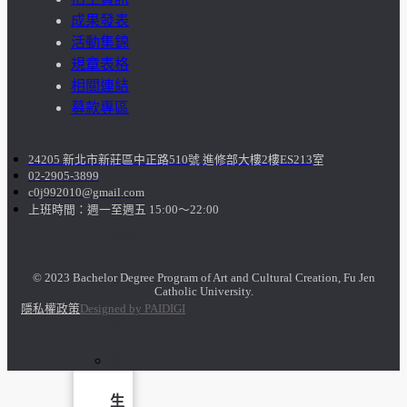
成果發表
學
活動集錦
規章表格
社
相關連結
募款專區
會
責
24205 新北市新莊區中正路510號 進修部大樓2樓ES213室
02-2905-3899
c0j992010@gmail.com
任
上班時間：週一至週五 15:00～22:00
USR
專
© 2023 Bachelor Degree Program of Art and Cultural Creation, Fu Jen
Catholic University.
隱私權政策
Designed by PAIDIGI
區
學
生