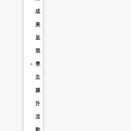
成
果
呈
現
學
生
課
外
活
動