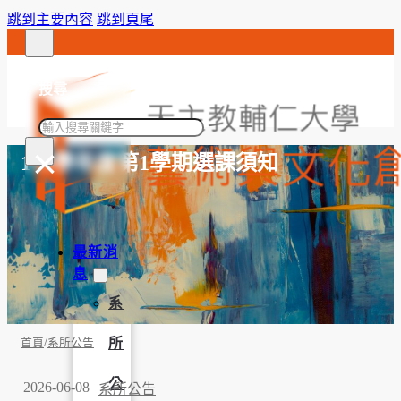
跳到主要內容
跳到頁尾
搜尋
搜
×
尋
115學年度第1學期選課須知
最新消
息
系
/
所
首頁
系所公告
公
2026-06-08
系所公告