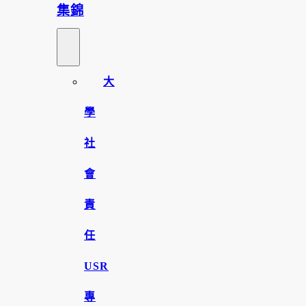
集錦
大
學
社
會
責
任
USR
專