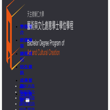
學
金
學程簡
介
師資陣
容
課程資
訊
招生資
訊
成果發
最新消息
表
學程簡介
活動集
師資陣容
錦
課程資訊
大
招生資訊