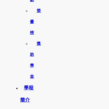
榮
譽
榜
獎
助
學
金
學程
簡介