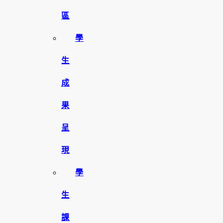
區
學
生
成
果
呈
現
學
生
課