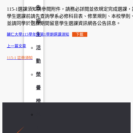
告
115-1選課須知請參閱附件，請務必詳閱並依規定完成選課，
學生選課前請先查詢學系必修科目表、修業規則、本校學則
招
並請同學於選課期間留意學生選課資訊網各公告訊息。
生
輔仁大學115學年度第1學期選課須知
下載
上一篇文章
活
115-1 註冊須知
動
榮
譽
榜
獎
助