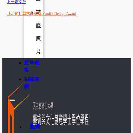
上一篇文章
訪
【活動】雲林設計獎 Yunlin Design Award
談
照
片
規章表
格
相關連
結
最新