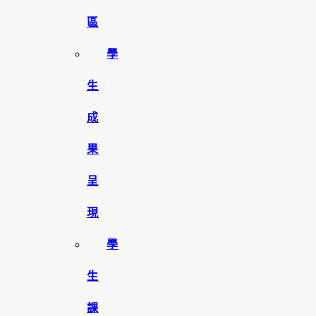
區
學
生
成
果
呈
現
學
生
課