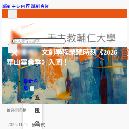
跳到主要內容
跳到頁尾
搜尋
搜
×
尋
【榮譽榜】文創學程榮耀時刻《2026
華山畢業季》入圍！
最新消
息
系
/
所
首頁
榮譽榜
公
2025-11-12
榮譽榜