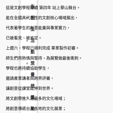
告
這是文創學程連續 第四年 站上華山舞台。
能在全國具代表性的文創核心場域展出，
招
代表著學生的創意能量與專業實力，
生
已被看見、被肯定。
活
上週六，學程已順利完成 畢業製作初審。
動
師生們用熱情與堅持，為展覽做最後衝刺。
榮
學程也將持續協助學生，
譽
邀請產業講者與跨界評審，
榜
讓創意從課堂延伸到世界。
獎
將文創帶進人潮最多的文化場域；
將創意傳遞台灣各地的文化展業；
助