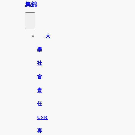
集錦
大
學
社
會
責
任
USR
專