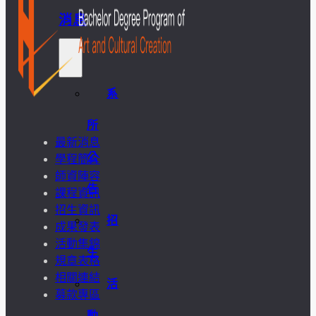
消息
系
所
最新消息
公
學程簡介
師資陣容
告
課程資訊
招生資訊
招
成果發表
活動集錦
生
規章表格
相關連結
活
募款專區
動