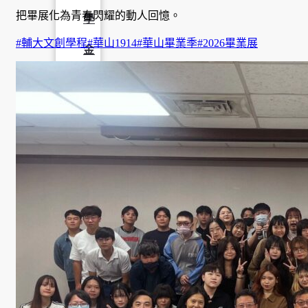
把畢展化為青春閃耀的動人回憶。
學
#輔大文創學程
#華山1914
#華山畢業季
#2026畢業展
金
學程簡
介
師資陣
容
課程資
訊
招生資
訊
成果發
表
活動集
錦
大