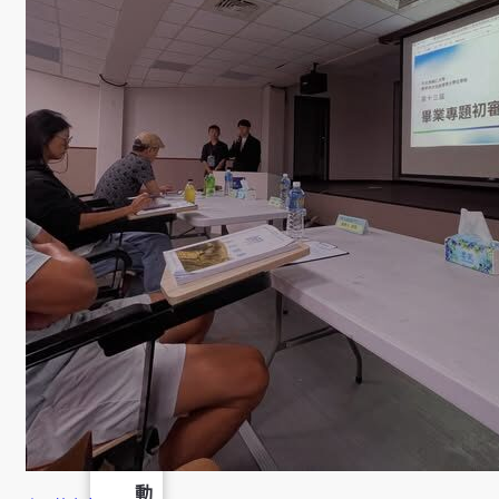
成
果
呈
現
學
生
課
外
活
動