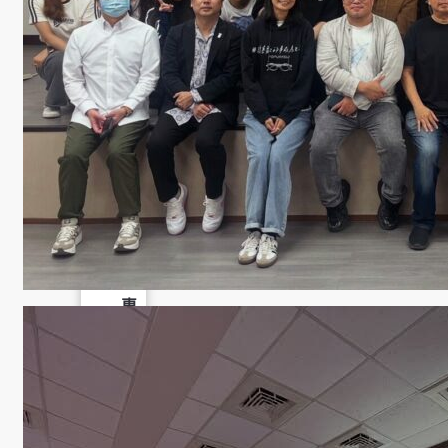
學
社
會
責
任
USR
專
區
學
生