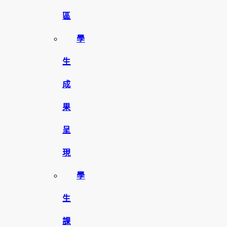
區
學
生
成
果
呈
現
學
生
課