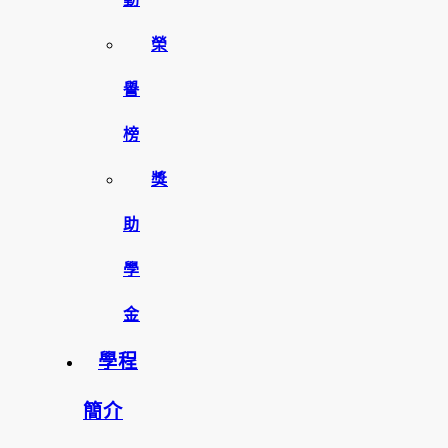
榮
譽
榜
獎
助
學
金
學程
簡介