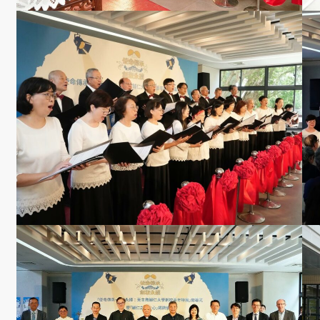
學
社
會
責
任
USR
專
區
學
生