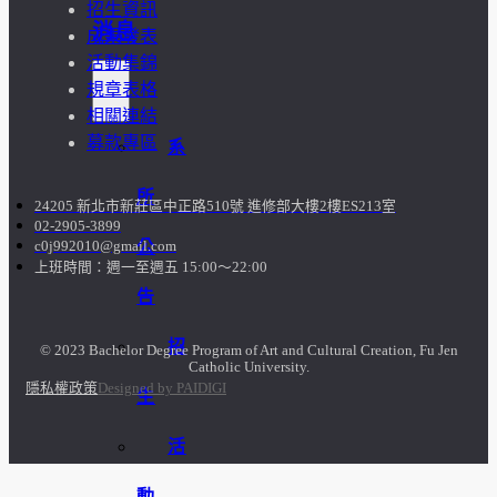
招生資訊
消息
成果發表
活動集錦
規章表格
相關連結
募款專區
系
所
24205 新北市新莊區中正路510號 進修部大樓2樓ES213室
02-2905-3899
公
c0j992010@gmail.com
上班時間：週一至週五 15:00～22:00
告
招
© 2023 Bachelor Degree Program of Art and Cultural Creation, Fu Jen
Catholic University.
隱私權政策
Designed by PAIDIGI
生
活
動