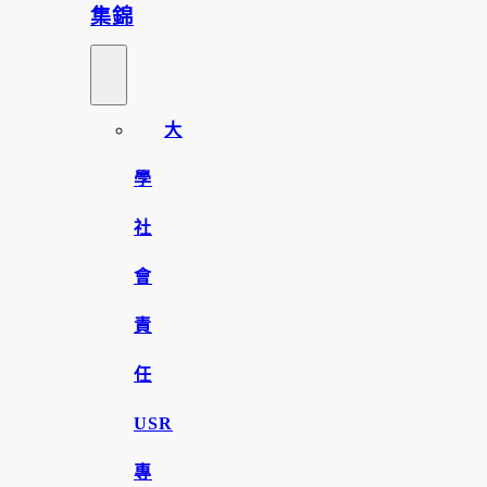
集錦
大
學
社
會
責
任
USR
專