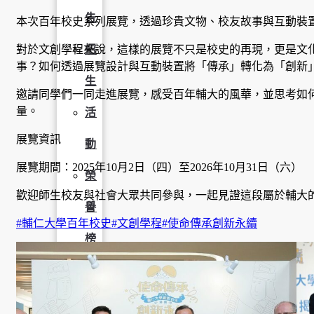
告
本次百年校史系列展覽，透過珍貴文物、校友故事與互動裝
對於文創學程來說，這樣的展覽不只是校史的再現，更是文
招
事？如何透過展覽設計與互動裝置將「傳承」轉化為「創新
生
邀請同學們一同走進展覽，感受百年輔大的風華，並思考如何
量。
活
展覽資訊
動
展覽期間：2025年10月2日（四）至2026年10月31日（六）
榮
歡迎師生校友與社會大眾共同參與，一起見證這段屬於輔大
譽
#輔仁大學百年校史
#文創學程
#使命傳承創新永續
榜
獎
助