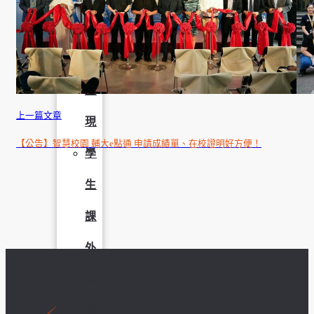
成
果
呈
上一篇文章
現
【公告】智慧校園 輔大e點通 申請成績單、在校證明好方便！
學
生
課
外
活
動