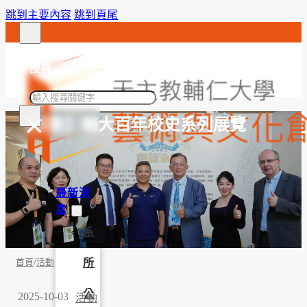
跳到主要內容
跳到頁尾
搜尋
搜
×
尋
【活動】輔大百年校史系列展覽
最新消
息
系
/
所
首頁
活動
公
2025-10-03
活動