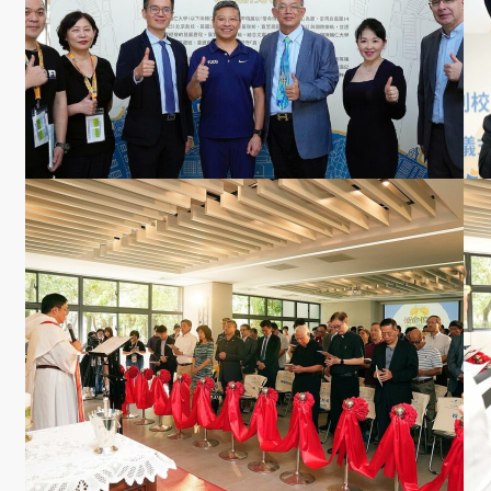
學
金
學程簡
介
師資陣
容
課程資
訊
招生資
訊
成果發
表
活動集
錦
大