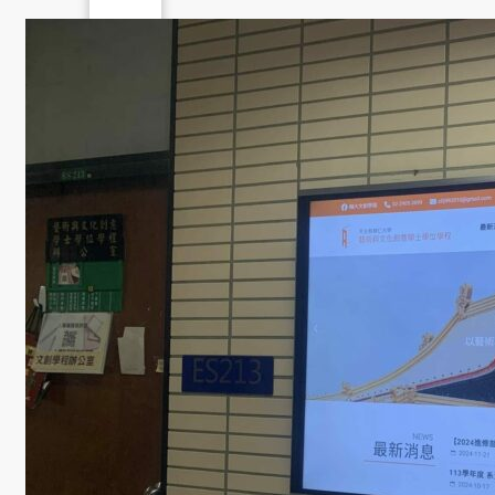
學
金
學程簡
介
師資陣
容
課程資
訊
招生資
訊
成果發
表
活動集
錦
大