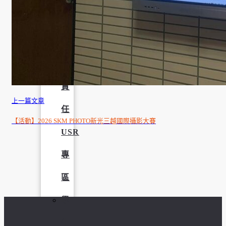
學
社
會
責
上一篇文章
任
【活動】2026 SKM PHOTO新光三越國際攝影大賽
USR
專
區
學
生