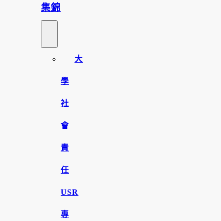
集錦
大
學
社
會
責
任
USR
專