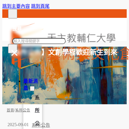
跳到主要內容
跳到頁尾
搜尋
搜
×
尋
【系所公告】文創學程歡迎新生到來
最新消
息
系
/
所
首頁
系所公告
公
2025-09-01
系所公告