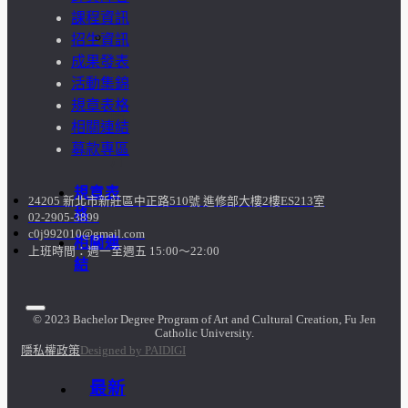
課程資訊
訪
招生資訊
成果發表
談
活動集錦
規章表格
照
相關連結
募款專區
片
規章表
24205 新北市新莊區中正路510號 進修部大樓2樓ES213室
格
02-2905-3899
c0j992010@gmail.com
相關連
上班時間：週一至週五 15:00～22:00
結
© 2023 Bachelor Degree Program of Art and Cultural Creation, Fu Jen
Catholic University.
隱私權政策
Designed by PAIDIGI
最新