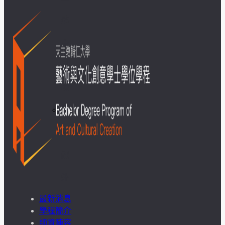
成
果
呈
現
學
生
課
外
最新消息
活
學程簡介
動
師資陣容