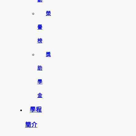
榮
譽
榜
獎
助
學
金
學程
簡介