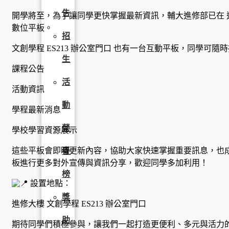
告
開學將至，為了讓同學更快掌握最新資訊，輔大進修部已在 進
數位平板。
招
文創學程 ES213 辦公室門口 也有一台互動平板，同學可隨
生
課程公告
活
活動資訊
動
學程最新消息
榮
學校學習資源展示
這些平板會即時更新內容，協助大家快速掌握重要訊息，也
譽
板進行更多對外宣傳與資訊分享，歡迎同學多加利用！
榜
設置地點：
獎
進修大樓 文創學程 ES213 辦公室門口
助
期待同學們積極參與，讓我們一起打造更便利、多元與活力