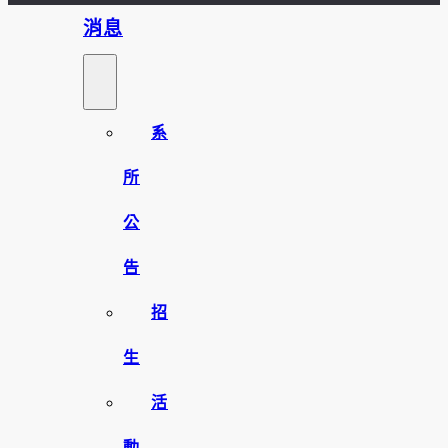
消息
系
所
公
告
招
生
活
動