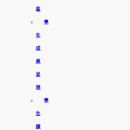
區
學
生
成
果
呈
現
學
生
課