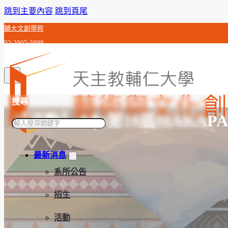
跳到主要內容
跳到頁尾
輔大文創學程
02-2905-3899
c0j992010@gmail.com
搜尋
【活動】✦⧫▸第10屆MAKAP
搜
尋
最新消息
系所公告
招生
活動