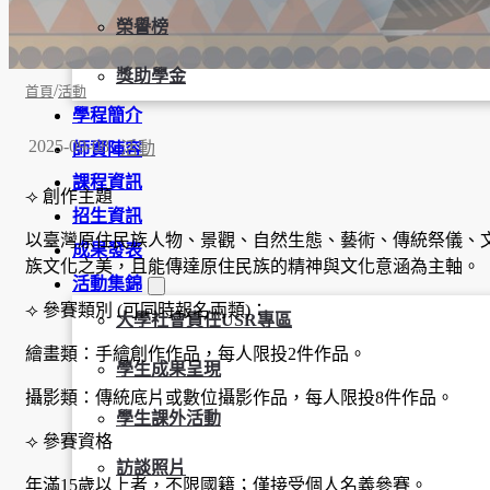
榮譽榜
獎助學金
/
首頁
活動
學程簡介
2025-09-08
活動
師資陣容
課程資訊
⟢
創作主題
招生資訊
以臺灣原住民族人物、景觀、自然生態、藝術、傳統祭儀、
成果發表
族文化之美，且能傳達原住民族的精神與文化意涵為主軸。
活動集錦
⟢ 參賽類別 (可同時報名兩類)：
大學社會責任USR專區
繪畫類：手繪創作作品，每人限投2件作品。
學生成果呈現
攝影類：傳統底片或數位攝影作品，每人限投8件作品。
學生課外活動
⟢ 參賽資格
訪談照片
年滿15歲以上者，不限國籍；僅接受個人名義參賽。