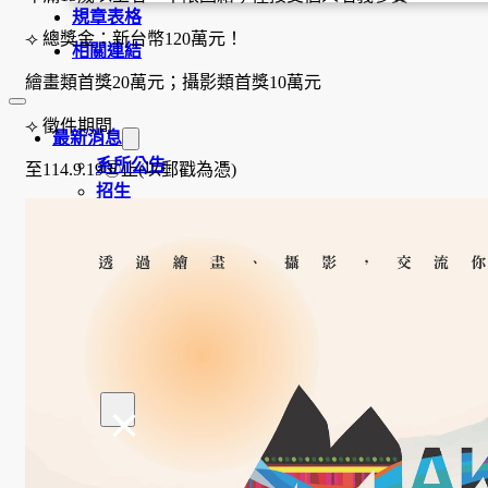
規章表格
⟢ 總獎金：新台幣120萬元！
相關連結
繪畫類首獎20萬元；攝影類首獎10萬元
⟢ 徵件期間
最新消息
系所公告
至114.9.19㊄止(以郵戳為憑)
招生
活動
榮譽榜
獎助學金
學程簡介
師資陣容
課程資訊
招生資訊
成果發表
×
活動集錦
大學社會責任USR專區
學生成果呈現