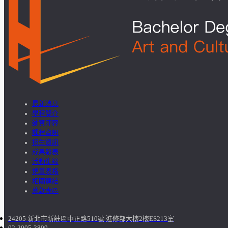
最新消息
學程簡介
師資陣容
課程資訊
招生資訊
成果發表
活動集錦
規章表格
相關連結
募款專區
24205 新北市新莊區中正路510號 進修部大樓2樓ES213室