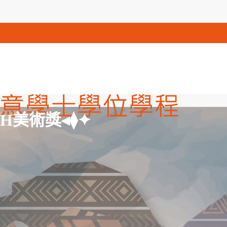
AH美術獎◂⧫✦