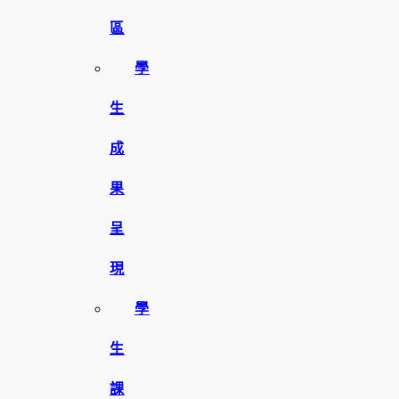
區
學
生
成
果
呈
現
學
生
課