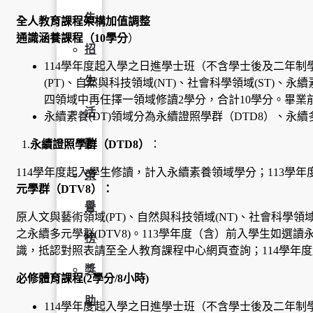
告
全人教育課程架構加值調整
通識涵養課程（
10
學分
）
招
114學年度起入學之日進學士班（不含學士後及二年
生
(PT)、自然與科技領域(NT)、社會科學領域(ST)、
四領域中再任擇一領域修讀2學分，合計10學分。畢業
活
永續素養(DT)領域分為永續證照學群（DTD8）、永續
動
1.
永續證照學群（
DTD8
）
：
114學年度起入學生修讀，計入永續素養領域學分；113學
榮
元學群（
DTV8
）：
譽
原人文與藝術領域(PT)、自然與科技領域(NT)、社會科學領域
之永續多元學群(DTV8)。113學年度（含）前入學生如選讀
榜
識，抵認對照表請至全人教育課程中心網頁查詢；114學年
獎
必修體育課程
(2
學分
/8
小時
)
助
114學年度起入學之日進學士班（不含學士後及二年制