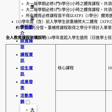
大一每學期必修1門0學分2小時之體育課程，共
學
大二每學期必修1門1學分2小時之體育課程，共
所有體育必修課程皆不得以ATP3（1學分）體育
金
113學年度（含）前入學學生欲重補修大二體育（AT
學程簡
四學生優先分發。重補修課程取得之學分不得計入畢業
介
全人教育課程架構說明
114學年度起入學生適用（日進學士
師資陣
容
課程資
訊
核心課程
1
招生資
訊
成果發
表
活動集
錦
大