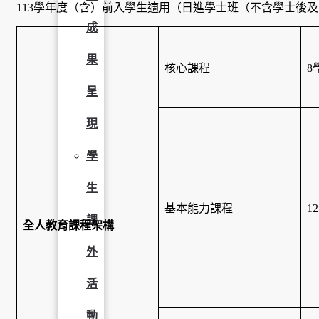
113學年度（含）前入學生適用（日進學士班（不含學士後
成
果
核心課程
8
呈
現
學
生
基本能力課程
1
課
全人教育課程架構
外
活
動