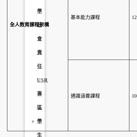
學
基本能力課程
1
全人教育課程架構
社
會
責
任
USR
專
通識涵養課程
1
區
學
生