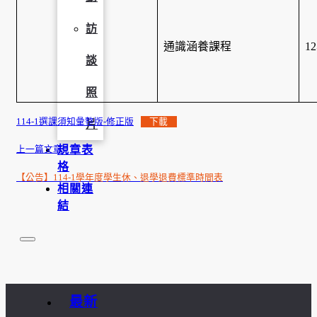
訪
通識涵養課程
1
談
照
114-1選課須知彙整版-修正版
下載
片
規章表
上一篇文章
格
【公告】114-1學年度學生休、退學退費標準時間表
相關連
結
最新