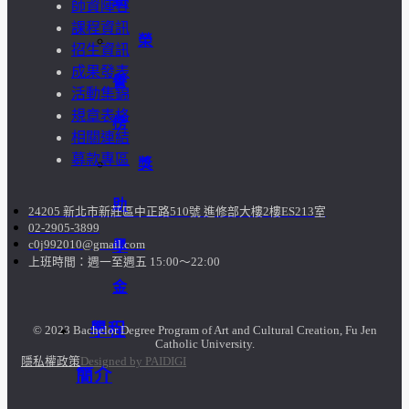
師資陣容
課程資訊
榮
招生資訊
成果發表
譽
活動集錦
規章表格
榜
相關連結
募款專區
獎
助
24205 新北市新莊區中正路510號 進修部大樓2樓ES213室
02-2905-3899
學
c0j992010@gmail.com
上班時間：週一至週五 15:00～22:00
金
學程
© 2023 Bachelor Degree Program of Art and Cultural Creation, Fu Jen
Catholic University.
隱私權政策
Designed by PAIDIGI
簡介