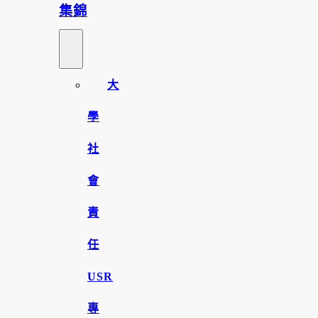
集錦
大
學
社
會
責
任
USR
專