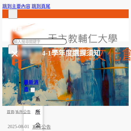
跳到主要內容
跳到頁尾
搜尋
搜
×
尋
【公告】114-1學年度選課須知
最新消
息
系
/
所
首頁
系所公告
公
2025-08-01
系所公告