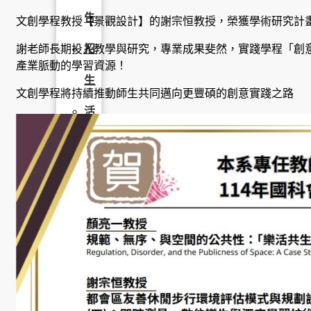
告
文創學程教授【景觀設計】的謝宗恒教授，榮獲學術研究計
謝老師長期投入教學與研究，專業成果斐然，實踐學程「創意 
招
產業脈動的學習資源！
生
文創學程將持續推動師生共同邁向更豐碩的創意實踐之路
活
動
榮
譽
榜
獎
助