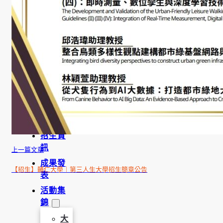
學
金
學程簡
介
師資陣
容
課程資
訊
招生資
訊
上一篇文章
成果發
【招生】輔仁大學｜第三人生大學招生簡章公告
表
活動集
錦
大