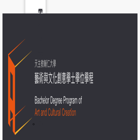
學
社
會
責
任
USR
專
區
學
生