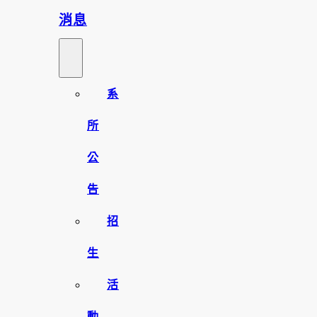
消息
系
所
公
告
招
生
活
動