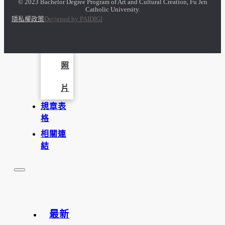
© 2023 Bachelor Degree Program of Art and Cultural Creation, Fu Jen
Catholic University.
隱私權政策
Designed by PAIDIGI
訪
談
照
片
規章表
格
相關連
結
最新