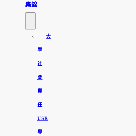
集錦
大
學
社
會
責
任
USR
專