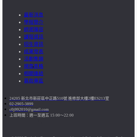
成
最新消息
學程簡介
果
師資陣容
課程資訊
呈
招生資訊
成果發表
現
活動集錦
規章表格
學
相關連結
生
募款專區
課
24205 新北市新莊區中正路510號 進修部大樓2樓ES213室
02-2905-3899
外
c0j992010@gmail.com
上班時間：週一至週五 15:00～22:00
活
動