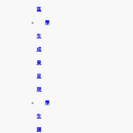
區
學
生
成
果
呈
現
學
生
課