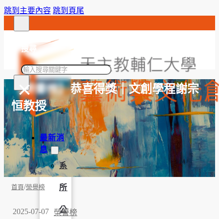
跳到主要內容
跳到頁尾
搜尋
搜
×
尋
【榮譽榜】恭喜得獎｜文創學程謝宗
恒教授
最新消
息
系
/
所
首頁
榮譽榜
公
2025-07-07
榮譽榜