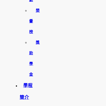
榮
譽
榜
獎
助
學
金
學程
簡介