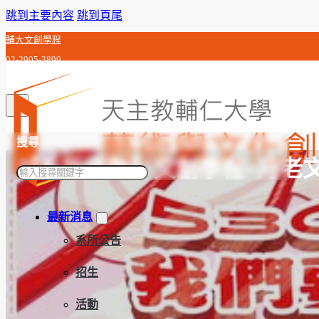
跳到主要內容
跳到頁尾
輔大文創學程
02-2905-3899
c0j992010@gmail.com
搜尋
【系所活動】文創學程×月老
搜
尋
最新消息
系所公告
招生
活動