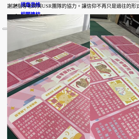
規章表格
謝謝指導老師與USR團隊的協力。讓信仰不再只是過往的形
相關連結
最新消息
系所公告
招生
活動
榮譽榜
獎助學金
學程簡介
×
師資陣容
課程資訊
招生資訊
成果發表
活動集錦
大學社會責任USR專區
學生成果呈現