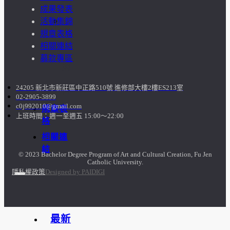
成果發表
訪
活動集錦
規章表格
談
相關連結
募款專區
照
24205 新北市新莊區中正路510號 進修部大樓2樓ES213室
片
02-2905-3899
c0j992010@gmail.com
規章表
上班時間：週一至週五 15:00～22:00
格
相關連
結
© 2023 Bachelor Degree Program of Art and Cultural Creation, Fu Jen
Catholic University.
隱私權政策
Designed by PAIDIGI
最新