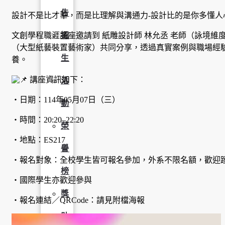
告
設計不是比才華，而是比理解與溝通力-設計比的是你多懂人
文創學程職涯講座邀請到 紙雕設計師 林允丞 老師（詠境維
招
（大型紙藝裝置藝術家）共同分享，透過真實案例與職場經
生
養。
講座資訊如下：
活
・日期：114年05月07日（三）
動
・時間：20:20–22:20
榮
・地點：ES217
譽
・報名對象：全校學生皆可報名參加，外系不限名額，歡迎
榜
・國際學生亦歡迎參與
獎
・報名連結／QRCode：請見附檔海報
助