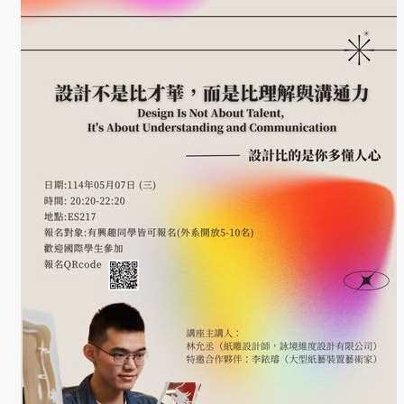
學
金
學程簡
介
師資陣
容
課程資
訊
招生資
訊
成果發
表
活動集
錦
大