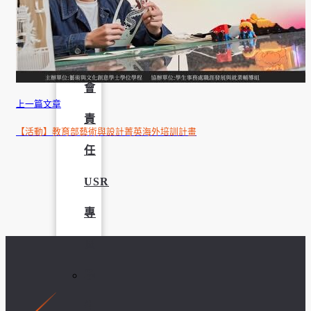
學
社
會
上一篇文章
責
【活動】教育部藝術與設計菁英海外培訓計畫
任
USR
專
區
學
生