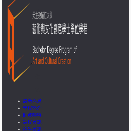
成
果
呈
現
學
生
課
最新消息
外
學程簡介
師資陣容
活
課程資訊
招生資訊
動