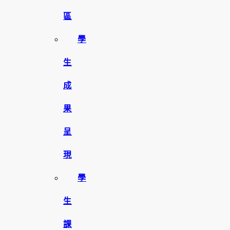
區
學
生
成
果
呈
現
學
生
課