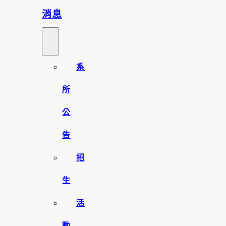
消息
系
所
公
告
招
生
活
動