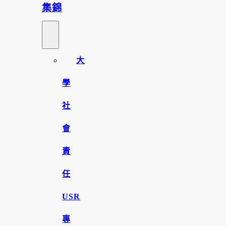
集錦
大
學
社
會
責
任
USR
專