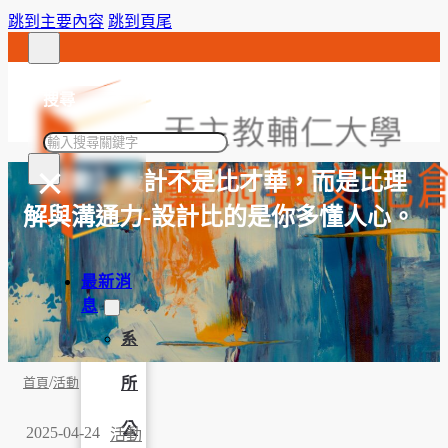
跳到主要內容
跳到頁尾
搜尋
搜
×
尋
【活動】設計不是比才華，而是比理
解與溝通力-設計比的是你多懂人心。
最新消
息
系
/
所
首頁
活動
公
2025-04-24
活動