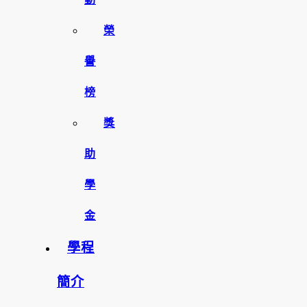
榮
譽
榜
獎
助
學
金
學程
簡介