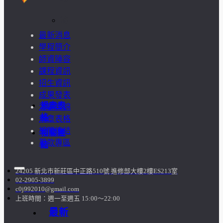
訪
最新消息
談
學程簡介
師資陣容
照
課程資訊
招生資訊
片
成果發表
規章表
活動集錦
格
規章表格
相關連結
相關連
募款專區
結
24205 新北市新莊區中正路510號 進修部大樓2樓ES213室
02-2905-3899
c0j992010@gmail.com
上班時間：週一至週五 15:00～22:00
最新