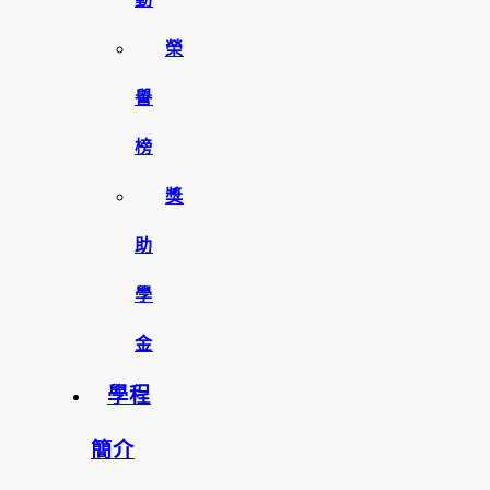
榮
譽
榜
獎
助
學
金
學程
簡介