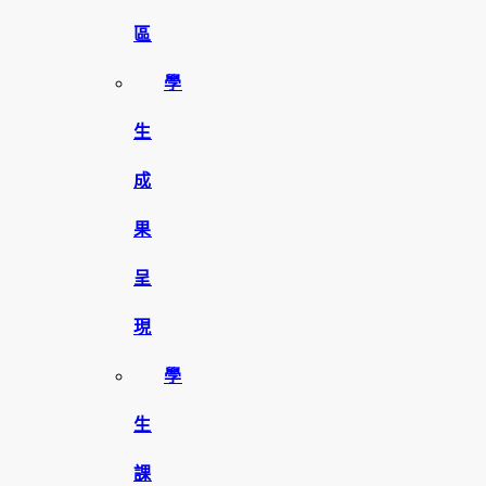
區
學
生
成
果
呈
現
學
生
課