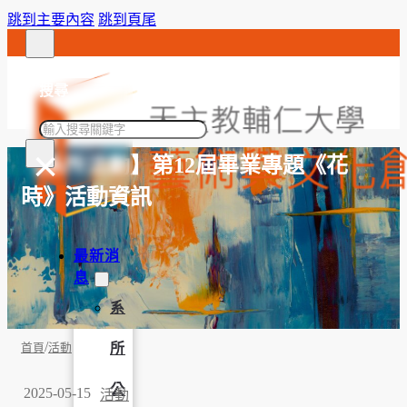
跳到主要內容
跳到頁尾
搜尋
搜
×
尋
【系所活動】第12屆畢業專題《花
時》活動資訊
最新消
息
系
/
所
首頁
活動
公
2025-05-15
活動