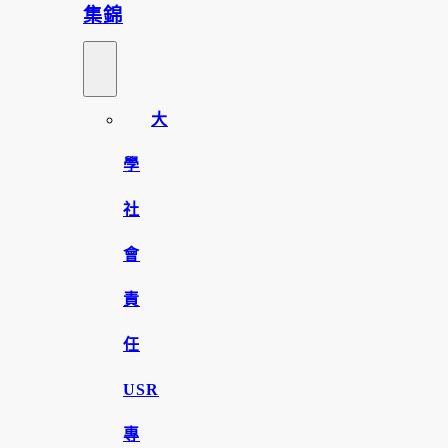
集錦
大
學
社
會
責
任
USR
專