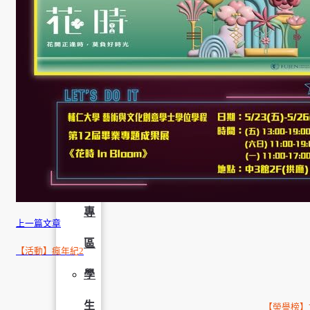
學
社
會
責
任
USR
專
上一篇文章
區
【活動】瘋年紀2
學
生
【榮譽榜】