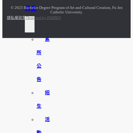
消息
© 2023 Bachelor Degree Program of Art and Cultural Creation, Fu Jen
Catholic University.
隱私權政策
Designed by PAIDIGI
系
所
公
告
招
生
活
動