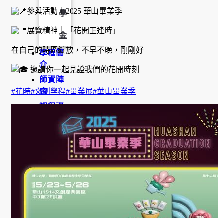
參與活動｜2025 華山畢業季
學
展覽精神｜「花開正逢時」
金
在自己的時區綻放，不早不晚，剛剛好
學程簡
介
邀請你一起見證我們的花開時刻
師資陣
容
#花時
#文創學程
#畢業展
#華山畢業季
課程資
訊
招生資
訊
成果發
表
活動集
錦
大