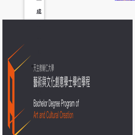
成
果
呈
現
學
生
課
外
活
動