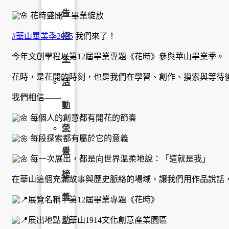
告
花時盛開，畢業綻放
#華山畢業季2025
我們來了！
招
今年文創學程以第12屆畢業專題《花時》參與華山畢業季。
生
花時，是花開的時刻，也是我們在學習、創作、摸索與等待
活
我們相信——
動
每個人的創意都有開花的節奏
榮
每段探索都有屬於它的意義
譽
每一次展出，都是向世界溫柔地說：「這就是我」
榜
在華山這個充滿故事與歷史脈絡的場域，讓我們用作品說話
獎
展覽名稱｜第12屆畢業專題《花時》
展出地點｜華山1914文化創意產業園區
助