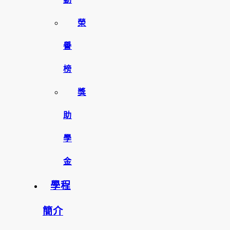
榮
譽
榜
獎
助
學
金
學程
簡介