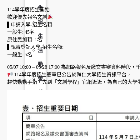
告
114學年度招生開始
歡迎優先報名文創
招
▌申請入學-招生名額:
一般生: 45名
生
原住民加額: 1名
▌甄審登記入學-招生名額:
活
一般生: 5名
動
05/07 10:00 – 05/28 17:00 為網路報名及繳交書審資料時
114學年度招生簡章已公告於輔仁大學招生資訊平台，
榮
趕快動動手指，先到「文創學程」官網逛逛，為自己的大學
譽
榜
獎
助