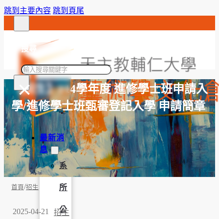
跳到主要內容
跳到頁尾
搜尋
搜
×
尋
【招生】114學年度 進修學士班申請入
學/進修學士班甄審登記入學 申請簡章
最新消
息
系
/
所
首頁
招生
公
2025-04-21
招生