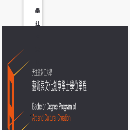
學
社
會
責
任
USR
專
區
學
生