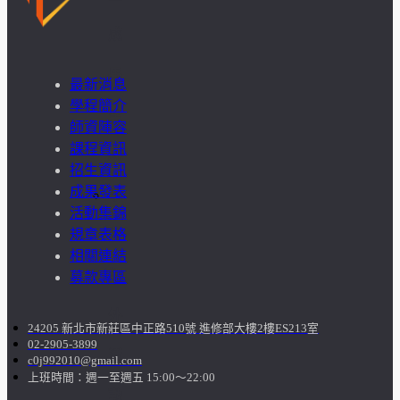
成
果
最新消息
學程簡介
呈
師資陣容
課程資訊
現
招生資訊
成果發表
學
活動集錦
規章表格
生
相關連結
課
募款專區
外
24205 新北市新莊區中正路510號 進修部大樓2樓ES213室
02-2905-3899
活
c0j992010@gmail.com
上班時間：週一至週五 15:00～22:00
動