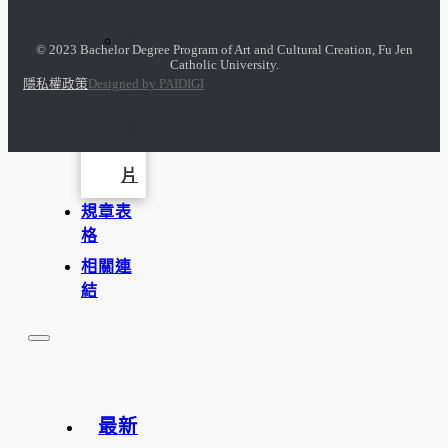
訪
© 2023 Bachelor Degree Program of Art and Cultural Creation, Fu Jen
Catholic University.
談
隱私權政策
Designed by PAIDIGI
照
片
規章表
格
相關連
結
最新