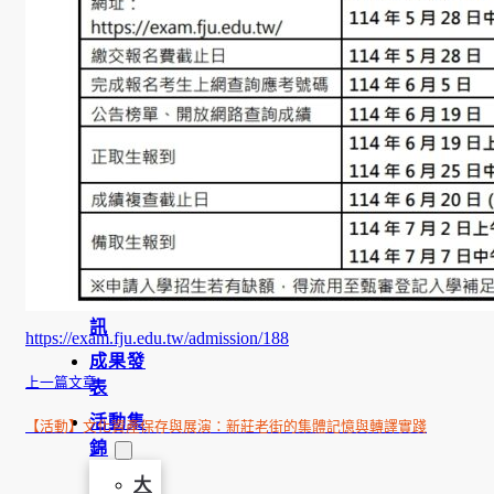
學
金
學程簡
介
師資陣
容
課程資
訊
招生資
訊
https://exam.fju.edu.tw/admission/188
成果發
上一篇文章
表
活動集
【活動】文化資產保存與展演：新莊老街的集體記憶與轉譯實踐
錦
大