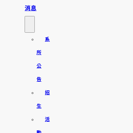
消息
系
所
公
告
招
生
活
動