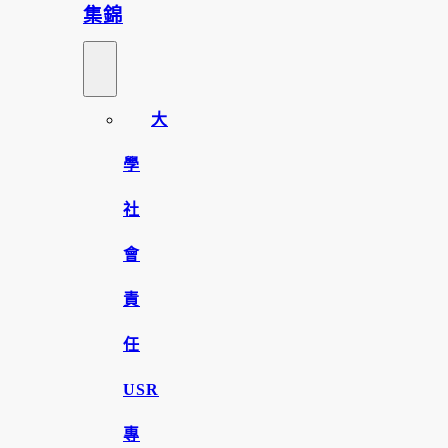
集錦
大
學
社
會
責
任
USR
專