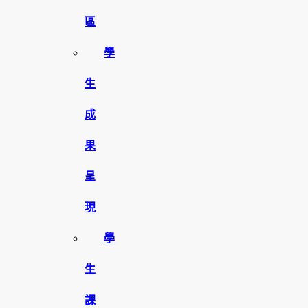
區
學
生
成
果
呈
現
學
生
課