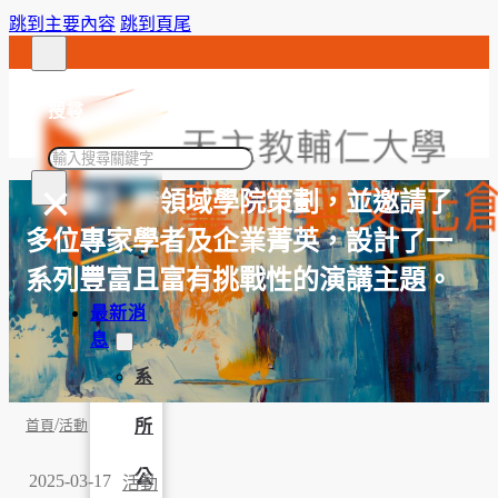
跳到主要內容
跳到頁尾
搜尋
搜
×
尋
【活動】跨領域學院策劃，並邀請了
多位專家學者及企業菁英，設計了一
系列豐富且富有挑戰性的演講主題。
最新消
息
系
/
所
首頁
活動
公
2025-03-17
活動