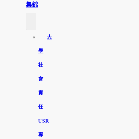
集錦
大
學
社
會
責
任
USR
專