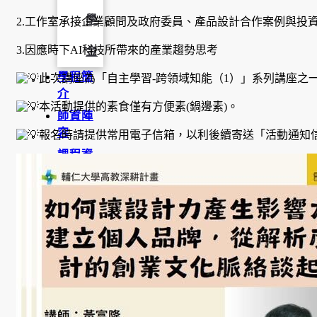
學
2.工作室承接企業顧問及政府委員、產品設計合作案例與投
3.因應時下AI科技所帶來的產業趨勢思考
金
學程簡
此次講座為「自主學習-跨領域知能（1）」系列講座之
介
本活動提供的素食僅有方便素(鍋邊素)。
師資陣
容
報名時請提供常用電子信箱，以利後續寄送「活動通知
課程資
訊
招生資
訊
成果發
表
活動集
錦
大