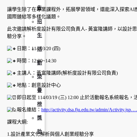
告
讓學生除了在專業課程外，拓展學習領域，還能深入探索AI
國際鏈結等多樣化議題。
招
此次邀請解析度設計有限公司負責人- 黃富隆講師，以設計
生
驗分享。
日期：114/03/20 (四)
活
時間：12:00~14:30
動
主講人：黃富隆講師(解析度設計有限公司負責)
榮
地點：創意設計中心
譽
即日起至 114/03/19 (三) 12:00 止於活動報名系統報名，
榜
報名連結：
http://activity.dsa.fju.edu.tw/admin/Activity.jsp
獎
課程大綱:
助
1.設計產業文化解析與個人創業經驗分享