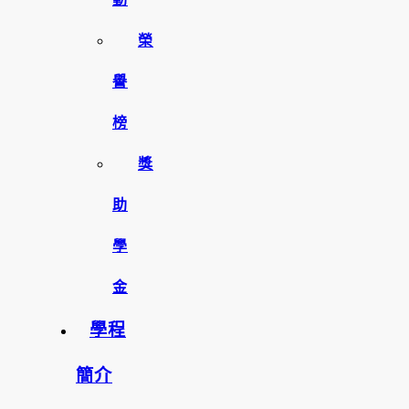
榮
譽
榜
獎
助
學
金
學程
簡介