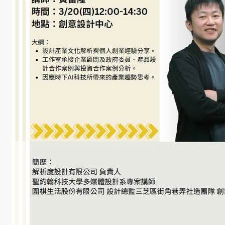
學
社
會
責
任
USR
專
區
學
生