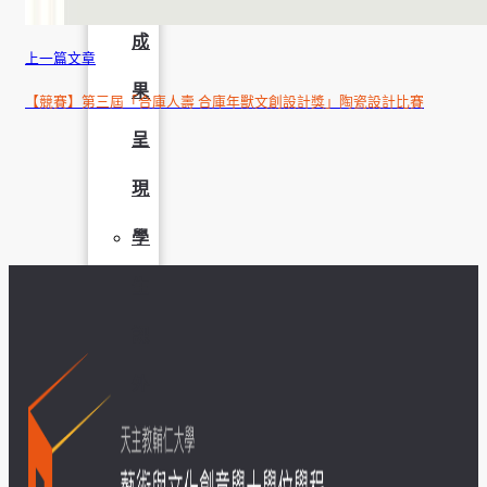
成
上一篇文章
果
【競賽】第三屆「合庫人壽 合庫年獸文創設計獎」陶瓷設計比賽
呈
現
學
生
課
外
活
動