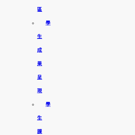
區
學
生
成
果
呈
現
學
生
課