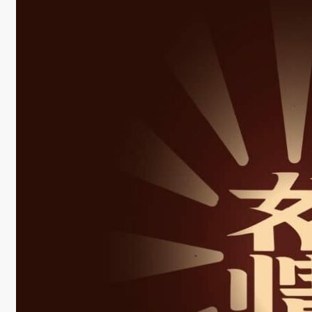
學
社
會
責
任
USR
專
區
學
生