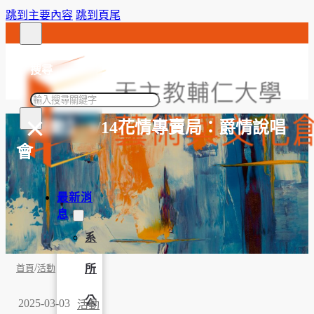
跳到主要內容
跳到頁尾
搜尋
搜
×
尋
【活動】 3/14花情專賣局：爵情說唱
會
最新消
息
系
/
所
首頁
活動
公
2025-03-03
活動