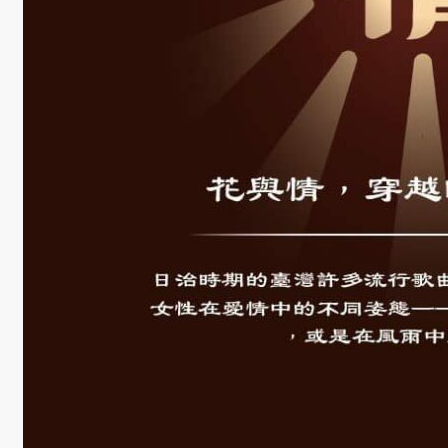
成
果
呈
現
學
生
課
外
活
動