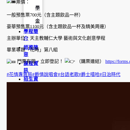
票價：
學
一般預售票700元（含主題飲品一杯）
金
豪華預售票1100元（含主題飲品一杯及精美周邊）
學程簡
主辦單位：天主教輔仁大學 藝術與文化創意學程
介
師資陣
畢業專題「花時」第八組
容
門票有限，立即登記！
（購票連結）
https://for
課程資
訊
#花情專賣局
#爵情說唱會
#台語老歌
#爵士嘻哈
#日治時代
招生資
訊
成果發
表
活動集
錦
大