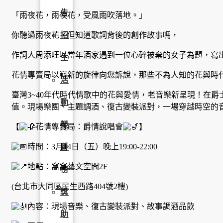
告
「雨夜花，雨夜花，受風雨吹落地。」
你聽過雨夜花，但知道歌詞背後的創作故事嗎，
招
作詞人周添旺以當年酒家遇到一位心碎被棄的女子為題，寫
生
花情專賣局以嶄新的旋律向您訴說，那些不為人知的花與時
活
臺灣3~40年代時代情歌中的花與愛情，老音樂新呈現！在
動
值。現場樂團、主題調酒、復古變裝派對，一場穿越時空的
榮
【
花情專賣局：爵情說唱會
】
時間：3月14日（五）晚上19:00-22:00
譽
地點：窩窩藝文空間2F
榜
(台北市大同區民生西路404號2樓)
獎
內容：現場音樂、復古變裝派對、故事調酒品飲
助