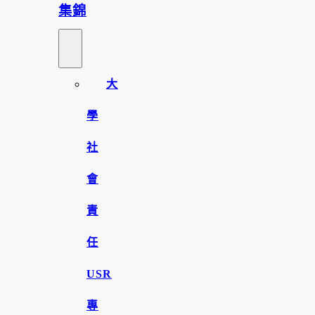
集錦
大
學
社
會
責
任
USR
專