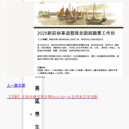
學
社
會
責
任
USR
上一篇文章
專
【活動】文創永續培育計畫Pitch Day & 生態系交流活動
區
學
生