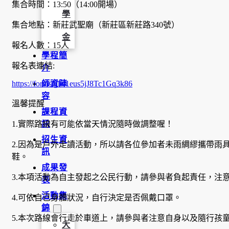
集合時間：13:50（14:00開場）
學
集合地點：新莊武聖廟（新莊區新莊路340號）
金
報名人數：15人
學程簡
報名表連結:
介
師資陣
https://forms.gle/1eus5jJ8Tc1Gq3k86
容
溫馨提醒
課程資
訊
1.實際路線有可能依當天情況隨時做調整喔！
招生資
2.因為是戶外走讀活動，所以請各位參加者未雨綢繆攜帶雨
訊
鞋。
成果發
3.本項活動為自主發起之公民行動，請參與者負起責任，注
表
活動集
4.可依自己身體狀況，自行決定是否佩戴口罩。
錦
5.本次路線會行走於車道上，請參與者注意自身以及隨行孩
大