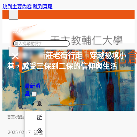
跳到主要內容
跳到頁尾
搜尋
搜
×
尋
【活動】 新莊老街行走｜穿越祕境小
巷，感受三保到二保的信仰與生活
最新消
息
系
/
所
首頁
活動
公
2025-02-17
活動