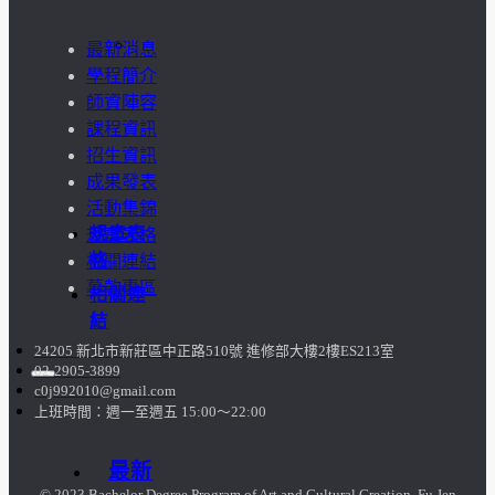
訪
最新消息
學程簡介
談
師資陣容
課程資訊
照
招生資訊
成果發表
片
活動集錦
規章表
規章表格
格
相關連結
募款專區
相關連
結
24205 新北市新莊區中正路510號 進修部大樓2樓ES213室
02-2905-3899
c0j992010@gmail.com
上班時間：週一至週五 15:00～22:00
最新