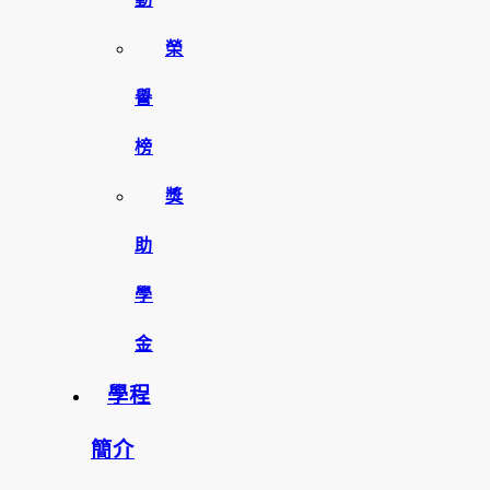
榮
譽
榜
獎
助
學
金
學程
簡介