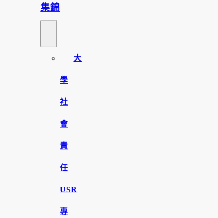
集錦
大
學
社
會
責
任
USR
專