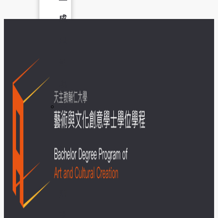
成
果
呈
現
學
生
課
外
活
動