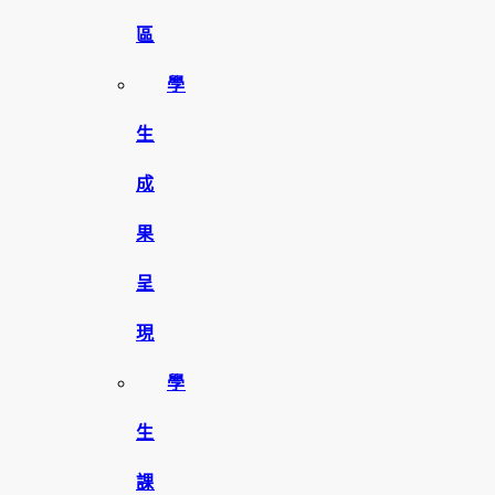
區
學
生
成
果
呈
現
學
生
課