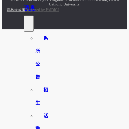
© 2023 Bachelor Degree Program of Art and Cultural Creation, Fu Jen
Catholic University.
消息
隱私權政策
Designed by PAIDIGI
系
所
公
告
招
生
活
動