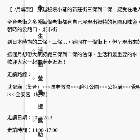
告
【 2月導覽】 穿越秘境小巷的新莊街三保到二保，感受在地
全台老街之多，每條老街都有自己展現出獨特的氛圍和味道
招
朝時的公舘口、米市街…
生
到日本時期的二保、三保…，雖同在一條街上，但呈現出來
活
這個月想帶大家認識三保到二保的信仰、生活和最重要的水
歡迎大家一起來走走逛逛！
動
走讀路線：
榮
武聖廟（集合）>>>長老教會>>>碧江公園>>>公館溝>>>覺
譽
>>>全安宮（結束）
———————————–
榜
走讀日期：2025/2/23
獎
走讀時間：14:00~17:00
助