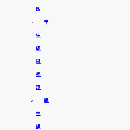
區
學
生
成
果
呈
現
學
生
課