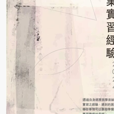
學
金
學程簡
介
師資陣
容
課程資
訊
招生資
訊
成果發
表
活動集
錦
大