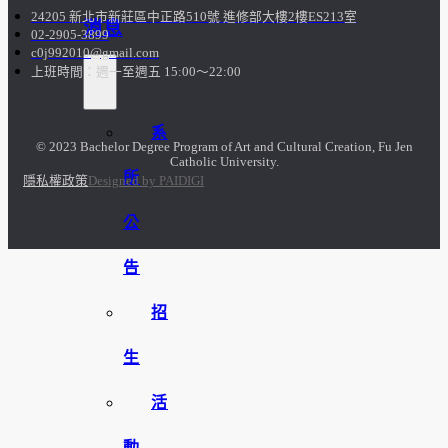
24205 新北市新莊區中正路510號 進修部大樓2樓ES213室
消息
02-2905-3899
c0j992010@gmail.com
上班時間：週一至週五 15:00～22:00
系
© 2023 Bachelor Degree Program of Art and Cultural Creation, Fu Jen
Catholic University.
所
隱私權政策
Designed by PAIDIGI
公
告
招
生
活
動