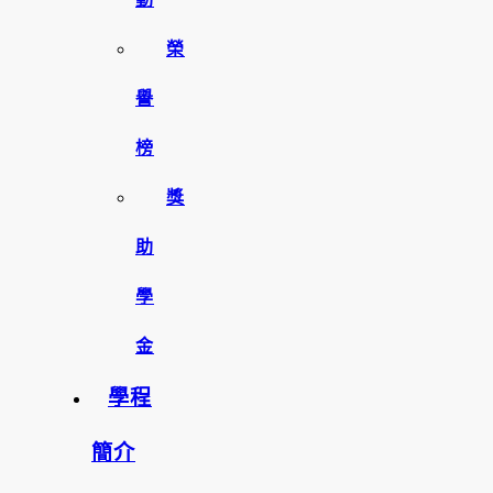
榮
譽
榜
獎
助
學
金
學程
簡介