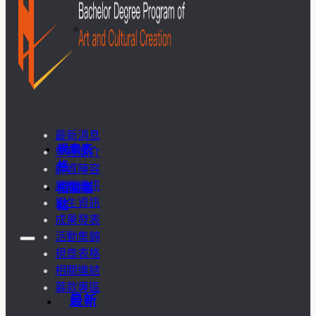
訪
談
照
片
最新消息
規章表
學程簡介
格
師資陣容
課程資訊
相關連
招生資訊
結
成果發表
活動集錦
規章表格
相關連結
募款專區
最新