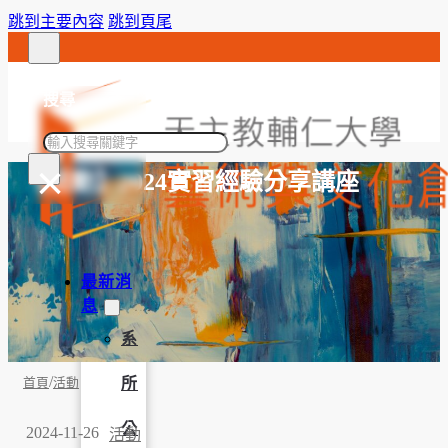
跳到主要內容
跳到頁尾
搜尋
搜
×
尋
【活動】2024實習經驗分享講座
最新消
息
系
/
所
首頁
活動
公
2024-11-26
活動