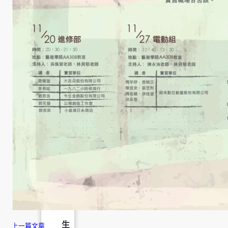
學
社
會
責
任
USR
專
區
學
生
上一篇文章