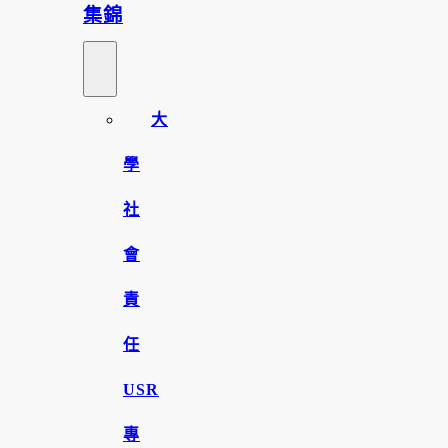
集錦
大
學
社
會
責
任
USR
專