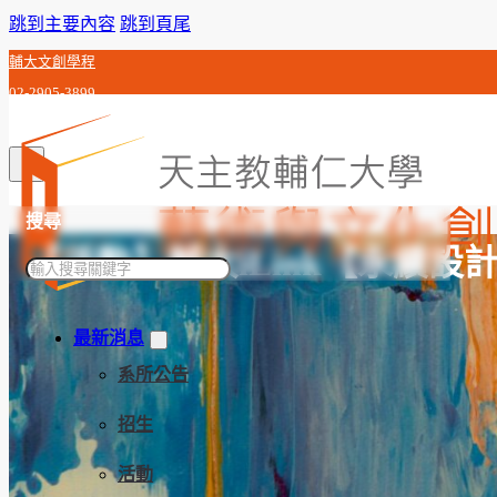
跳到主要內容
跳到頁尾
輔大文創學程
02-2905-3899
c0j992010@gmail.com
搜尋
【活動】輔大iLink【永續設
搜
尋
最新消息
系所公告
招生
活動