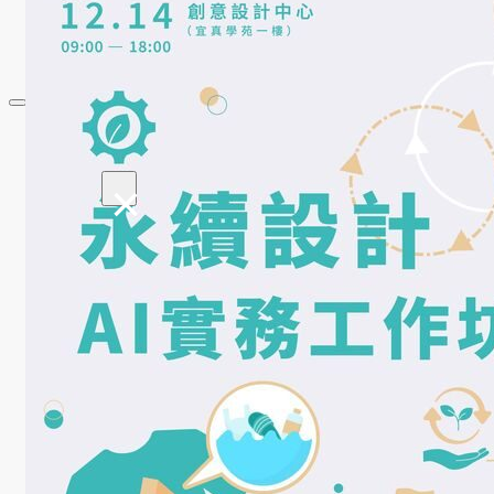
規章表格
相關連結
最新消息
系所公告
×
招生
活動
榮譽榜
獎助學金
學程簡介
師資陣容
課程資訊
招生資訊
成果發表
活動集錦
大學社會責任USR專區
學生成果呈現