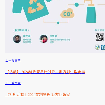
學生課外活動
訪談照片
規章表格
相關連結
上一篇文章
【活動】 2024橘色善念研討會—地方創生與永續
下一篇文章
【系所活動】2024文創學程 系友回娘家