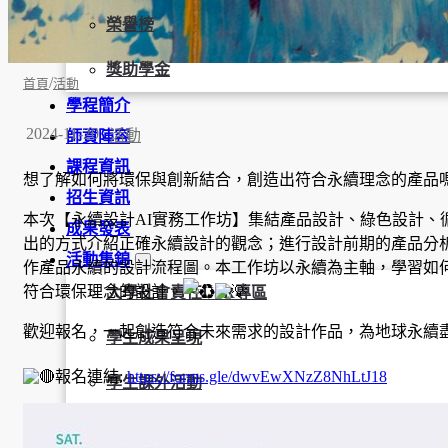
榮譽榜
獎助學金
/
首頁
活動
學程簡介
2024-11-20
活動
師資陣容
課程資訊
想了解如何將環保與創新結合，創造出符合永續理念的產品
招生資訊
本次【永續設計AI實務工作坊】集結產品設計、綠色設計、
成果發表
出的方式介紹正確永續設計的觀念；進行設計前期的產品分析
活動集錦
作產品永續的設計流程圖。本工作坊以永續為主軸，學習如
符合環保理念的設計。
大學社會責任USR專區
歡迎報名，一起創造符合未來需求的設計作品，為地球永續
學生成果呈現
報名連結:
https://forms.gle/dwvEwXNzZ8NhLtJ18
學生課外活動
訪談照片