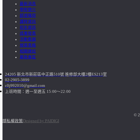
最新消息
學程簡介
師資陣容
課程資訊
招生資訊
成果發表
活動集錦
規章表格
相關連結
募款專區
24205 新北市新莊區中正路510號 進修部大樓2樓ES213室
02-2905-3899
c0j992010@gmail.com
上班時間：週一至週五 15:00～22:00
© 2
隱私權政策
Designed by PAIDIGI