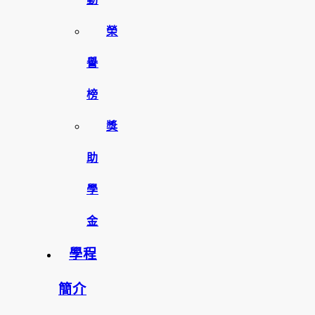
榮
譽
榜
獎
助
學
金
學程
簡介