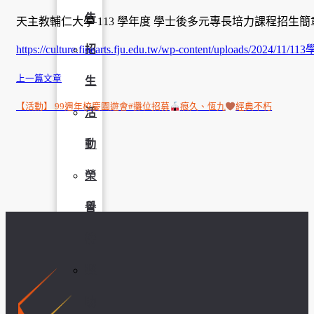
告
天主教輔仁大學 113 學年度 學士後多元專長培力課程招生
https://culture.finearts.fju.edu.tw/wp-content/uploads/2024/11/
招
上一篇文章
生
【活動】 99週年校慶園遊會#攤位招募
痕久、恆九
經典不朽
活
動
榮
譽
榜
獎
助