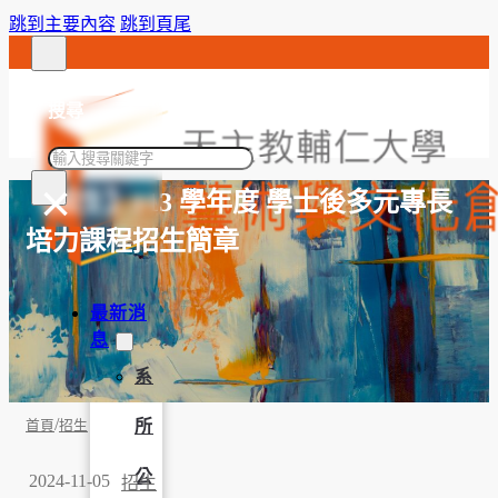
跳到主要內容
跳到頁尾
搜尋
搜
×
尋
【招生】113 學年度 學士後多元專長
培力課程招生簡章
最新消
息
系
/
所
首頁
招生
公
2024-11-05
招生