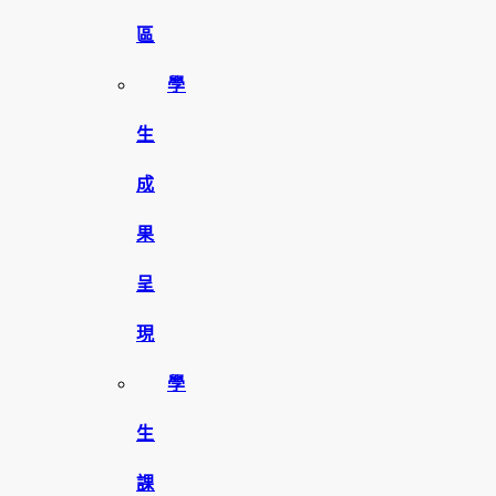
區
學
生
成
果
呈
現
學
生
課