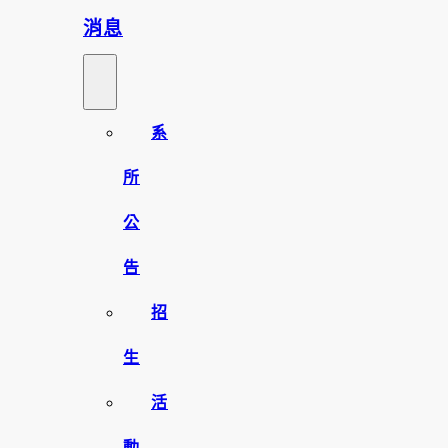
消息
系
所
公
告
招
生
活
動