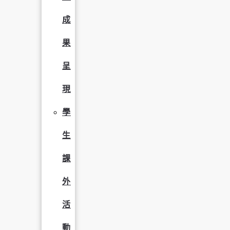
成
果
呈
現
學
生
課
外
活
動