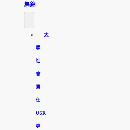
集錦
大
學
社
會
責
任
USR
專