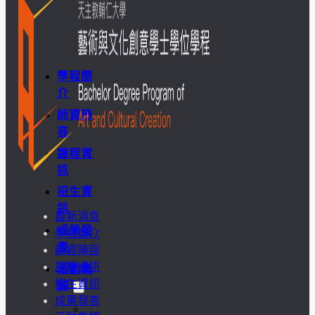
學
金
學程簡
介
師資陣
容
課程資
訊
招生資
訊
最新消息
成果發
學程簡介
表
師資陣容
課程資訊
活動集
招生資訊
錦
成果發表
大