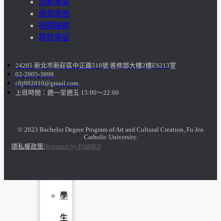
活動集錦
規章表格
學
相關連結
募款專區
社
會
24205 新北市新莊區中正路510號 進修部大樓2樓ES213室
02-2905-3899
c0j992010@gmail.com
責
上班時間：週一至週五 15:00～22:00
任
USR
© 2023 Bachelor Degree Program of Art and Cultural Creation, Fu Jen
Catholic University.
隱私權政策
Designed by PAIDIGI
專
區
學
生