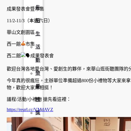
告
成果發表會暨市集
11/2-11/3（本週六日）
招
華山文創園區
生
西一館
市集
活
西二館
成果發表會
動
歡迎台灣各地愛台灣、愛創生的夥伴，來華山逛街聽團隊的
榮
今年真的很瘋狂，主辦單位準備超過800份小禮物等大家來
譽
物，歡迎大家來相挺！
議程/活動/小禮物 搶先看這裡：
榜
https://reurl.cc/VMdAVZ
獎
助