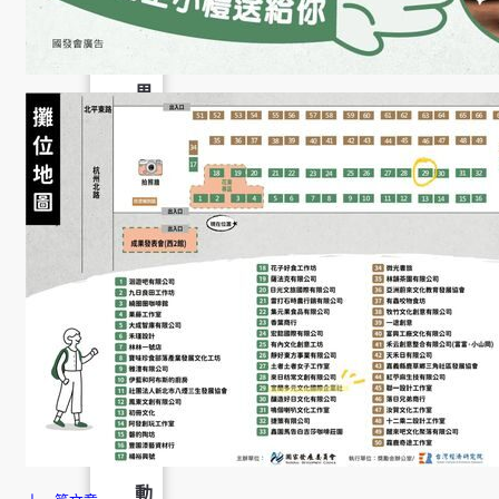
成
果
呈
現
學
生
課
外
活
動