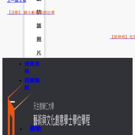
上一篇文章
訪
【活動】 輔大高教深耕計畫
談
【榮譽榜】狂
照
片
規章表
格
相關連
結
最新