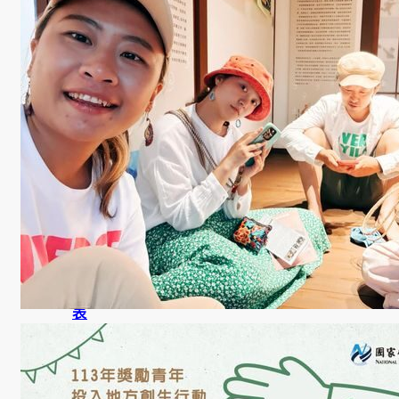
學
金
學程簡
介
師資陣
容
課程資
訊
招生資
訊
成果發
表
活動集
錦
大