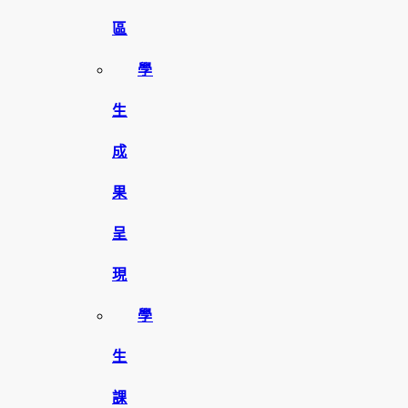
區
學
生
成
果
呈
現
學
生
課