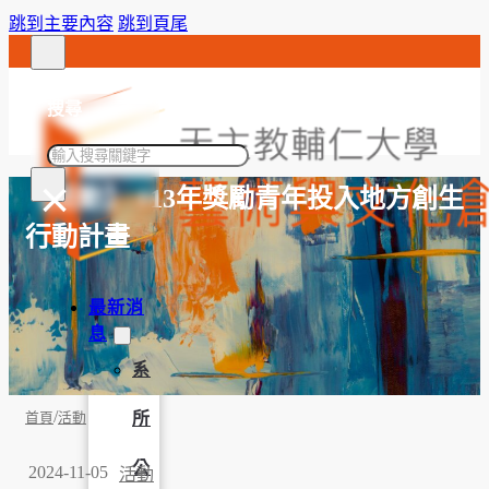
跳到主要內容
跳到頁尾
搜尋
搜
×
尋
【活動】 113年獎勵青年投入地方創生
行動計畫
最新消
息
系
/
所
首頁
活動
公
2024-11-05
活動