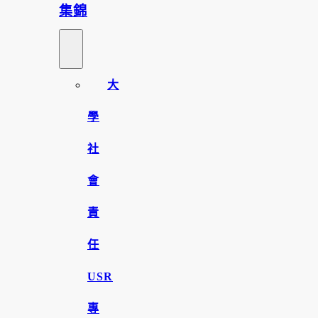
集錦
大
學
社
會
責
任
USR
專