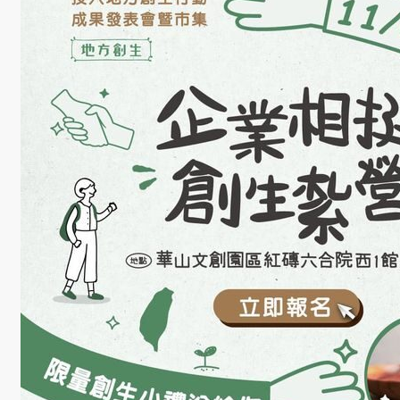
學
社
會
責
任
USR
專
區
學
生