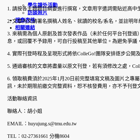
學生課外活動
1. 請按各主題題目綱要進行撰寫，文章用字遣詞需貼近高中
訪談照片
規章表格
2. 文章內文請署名撰稿人姓名、就讀的校名/系名，並註明
相關連結
3. 來稿需為個人原創及首次發表作品（未於任何平台刊登過）
息，或回覆不予錄用，可自行投稿至其他單位。為避免爭議
4. 實際刊登時程及呈現形式將依ColleGo!團隊安排逐步
5. 通過審核的文章將盡量以原文刊登，若有須修改之處，Coll
6. 領取稿費須於2025年1月20日前完整填寫文稿及圖片
訊，未於期限前繳交完整資料，恕不核發費用，亦不予刊登
活動聯絡資訊
聯絡人：胡小姐
EMAIL：huyujung.s@tmu.edu.tw
TEL：02-27361661 分機8604