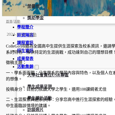
榮譽榜
獎助學金
/
首頁
活動
學程簡介
2024-10-22
活動
師資陣容
課程資訊
ColleGo!持續為全國高中生提供生涯探索及校系資訊，
招生資訊
系的特色、解決特定的生涯挑戰，成功達到自己的理想目標
成果發表
徵稿主題：
活動集錦
一、學系面面觀：分享學系的學習內容與特色，以及個人在
大學社會責任USR專區
的想像。
學生成果呈現
投稿身分：目前仍就讀大學之學生，適用108課綱者尤佳
學生課外活動
二、生涯探索與選系抉擇：分享您高中進行生涯探索的經驗
中生面臨該情境的建議。
訪談照片