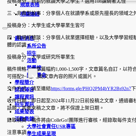
投稿身分：目前仍就讀大學之學生，適用108課綱者尤佳
規章表格
三、非典型故事：分享個人在就讀學系或原先擅長的領域之
相關連結
投稿身分：大學生或大學畢業生皆可
四、職場經驗談：分享個人就業選擇經驗，以及大學學習經
最新消息
體的認識。
系所公告
招生
投稿身分：大學或研究所畢業生
活動
榮譽榜
稿件規格：文章篇幅約1,000-1,500字，文章篇名自訂
×
獎助學金
可搭配2~3張輔助文章內容的照片或圖片。
學程簡介
交件方式：請至連結
https://forms.gle/PHQ2PM4bYR2Bs92n7
下
師資陣容
課程資訊
收件日期：即日起至2024年11月22日前投稿之文章，通過審核者
招生資訊
話題。其後來稿之文章，將不保證上架日期。
成果發表
活動集錦
錄取稿費：稿件將由ColleGo!團隊進行審核，經錄取每件支付1,1
大學社會責任USR專區
注意事項：
學生成果呈現