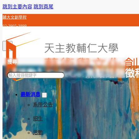
跳到主要內容
跳到頁尾
輔大文創學程
02-2905-3899
c0j992010@gmail.com
搜尋
【活動】ColleGo!焦點話題徵
搜
尋
最新消息
系所公告
招生
活動