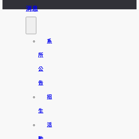
消息
系
所
公
告
招
生
活
動