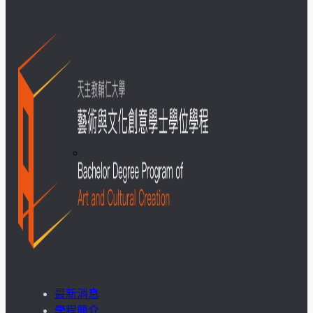
成
果
呈
現
學
生
課
外
活
最新消息
動
學程簡介