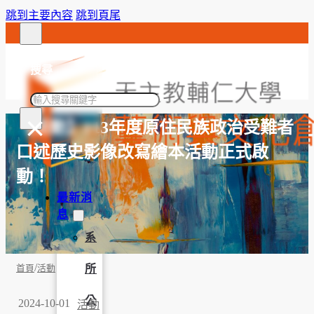
跳到主要內容
跳到頁尾
搜尋
搜
×
尋
【活動】113年度原住民族政治受難者
口述歷史影像改寫繪本活動正式啟
動！
最新消
息
系
/
所
首頁
活動
公
2024-10-01
活動