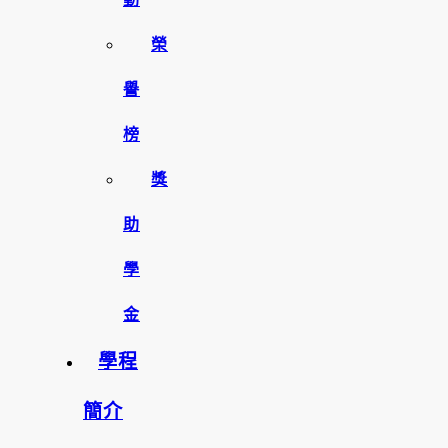
榮
譽
榜
獎
助
學
金
學程
簡介