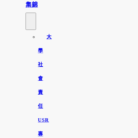
集錦
大
學
社
會
責
任
USR
專