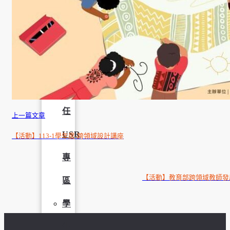
學
社
會
責
任
上一篇文章
USR
【活動】113-1學年度-跨領域設計講座
專
【活動】教育部跨領域教師發
區
學
生