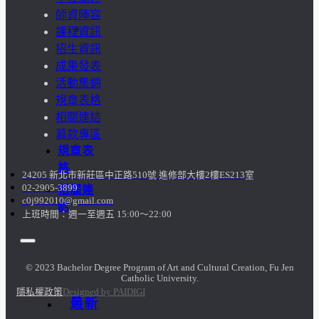
師資陣容
訪
課程資訊
招生資訊
談
成果發表
活動集錦
照
規章表格
相關連結
片
募款專區
規章表
格
24205 新北市新莊區中正路510號 進修部大樓2樓ES213室
02-2905-3899
相關連
c0j992010@gmail.com
結
上班時間：週一至週五 15:00～22:00
© 2023 Bachelor Degree Program of Art and Cultural Creation, Fu Jen
Catholic University.
隱私權政策
Designed by PAIDIGI
最新