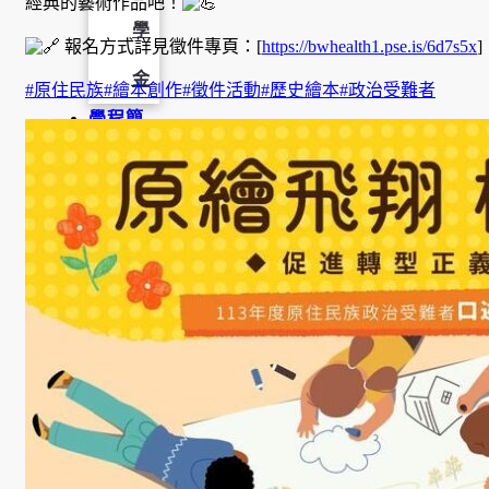
經典的藝術作品吧！
學
報名方式詳見徵件專頁：[
https://bwhealth1.pse.is/6d7s5x
]
金
#原住民族
#繪本創作
#徵件活動
#歷史繪本
#政治受難者
學程簡
介
師資陣
容
課程資
訊
招生資
訊
成果發
表
活動集
錦
大