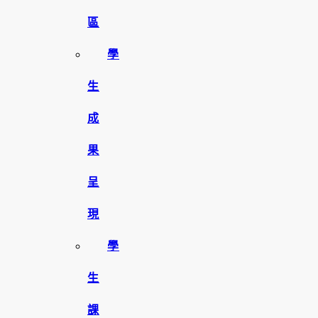
區
學
生
成
果
呈
現
學
生
課