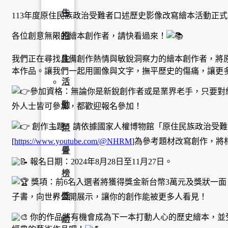
告
113年度原住民族政治受難者口述歷史影像改寫繪本活動正
各位創意無限的繪本創作者，請快看過來！
招
我們正在尋找具備創作熱情與敏銳洞察力的繪本創作者，將
生
本作品。讓我們一起用圖像與文字，撫平歷史的傷痛，讓更
活
參加資格：無論你是新銳創作者或是業界老手，只要對
動
外人士皆可參加，都歡迎報名參加！
創作主題：請依據國家人權博物館「原住民族政治受難
榮
[
https://www.youtube.com/@NHRM
]為參考題材改寫創作，將
譽
報名日期：2024年8月28日至11月27日。
榜
獎項：前6名入選者將獲得獎金新台幣3萬元及獎狀一面
獎
子書，向世界公開展示，讓你的創作能被更多人看見！
你的作品將有機會成為下一本打動人心的歷史繪本，並
助