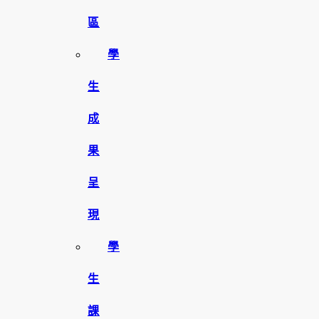
區
學
生
成
果
呈
現
學
生
課