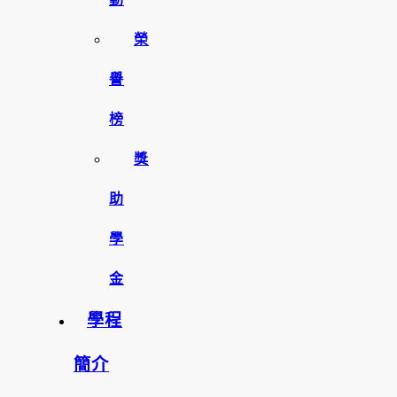
榮
譽
榜
獎
助
學
金
學程
簡介