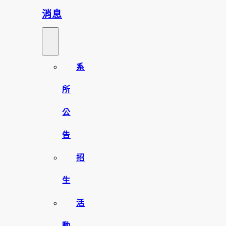
消息
系
所
公
告
招
生
活
動