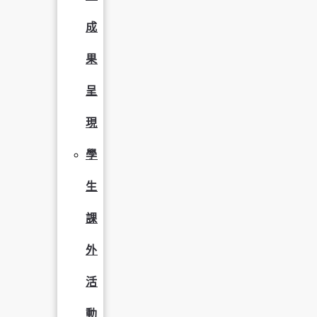
成
果
呈
現
學
生
課
外
活
動