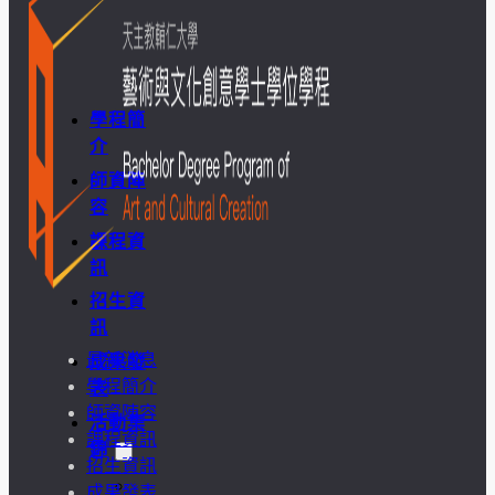
學
金
學程簡
介
師資陣
容
課程資
訊
招生資
訊
最新消息
成果發
學程簡介
表
師資陣容
活動集
課程資訊
錦
招生資訊
大
成果發表