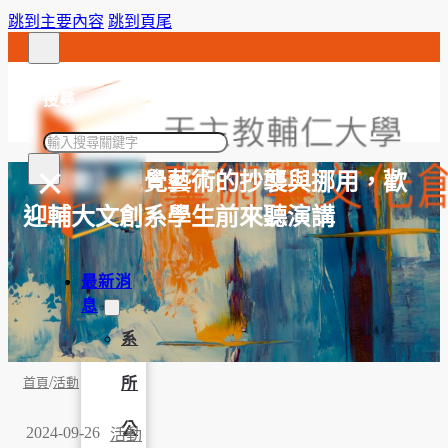
跳到主要內容
跳到頁尾
搜尋
搜
×
尋
【活動】視覺藝術的抄襲與挪用，歡
迎輔大文創系學生前來聽演講
最新消
息
系
/
所
首頁
活動
公
2024-09-26
活動