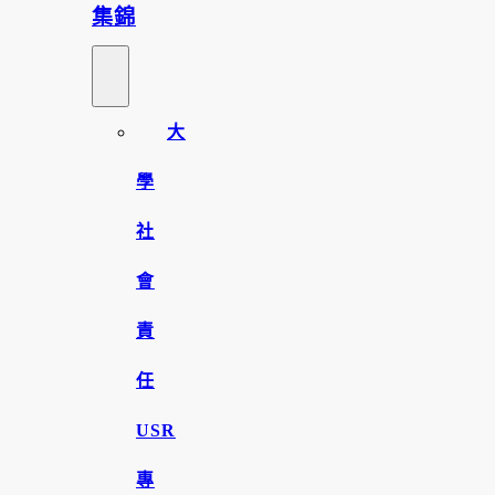
集錦
大
學
社
會
責
任
USR
專