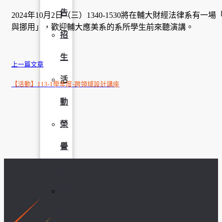
告
2024年10月2日（三）1340-1530將在輔大財經法律系有
與挪用」，歡迎輔大應美系的系所學生前來聽演講。
招
生
上一篇文章
活
【活動】113-1學年度-跨領域設計講座
動
榮
譽
榜
獎
助