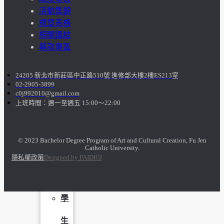
活動集錦
學
規章表格
相關連結
社
募款專區
會
24205 新北市新莊區中正路510號 進修部大樓2樓ES213室
02-2905-3899
責
c0j992010@gmail.com
上班時間：週一至週五 15:00～22:00
任
USR
© 2023 Bachelor Degree Program of Art and Cultural Creation, Fu Jen
Catholic University.
專
隱私權政策
Designed by PAIDIGI
區
學
生