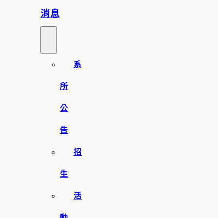
消息
系
所
公
告
招
生
活
動