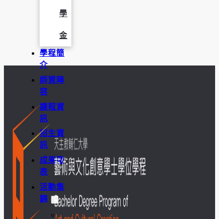
學
金
學程簡
介
師資陣
容
課程資
訊
招生資
訊
成果發
表
活動集
錦
大