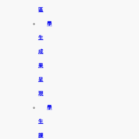
區
學
生
成
果
呈
現
學
生
課