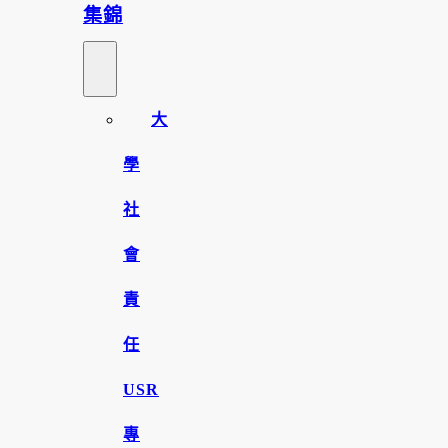
集錦
大
學
社
會
責
任
USR
專