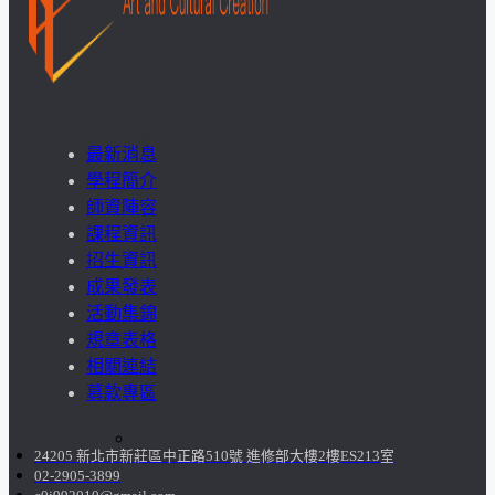
學
社
會
最新消息
學程簡介
責
師資陣容
課程資訊
任
招生資訊
成果發表
USR
活動集錦
專
規章表格
相關連結
區
募款專區
學
24205 新北市新莊區中正路510號 進修部大樓2樓ES213室
02-2905-3899
生