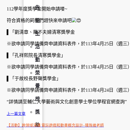
告
112學年度獎學金開始申請喽~
符合資格的同學們趕快來申請吧
招
▌「劉清章、羅不夫婦清寒獎學金
生
※欲申請同學請備齊申請資料表件，於113年4月25日（週三）
活
▌「孔祥熙院長清寒獎學金」
動
※欲申請同學請備齊申請資料表件，於113年4月25日（週三）
榮
▌「于故校長野聲獎學金」
譽
※欲申請同學請備齊申請資料表件，於113年4月24日（週三）
榜
“詳情請至輔仁大學藝術與文化創意學士學位學程官網查詢”
獎
上一篇文章
助
【活動】跨領域演講 電玩遊戲和動畫概念設計–陳族維老師