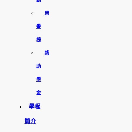
榮
譽
榜
獎
助
學
金
學程
簡介