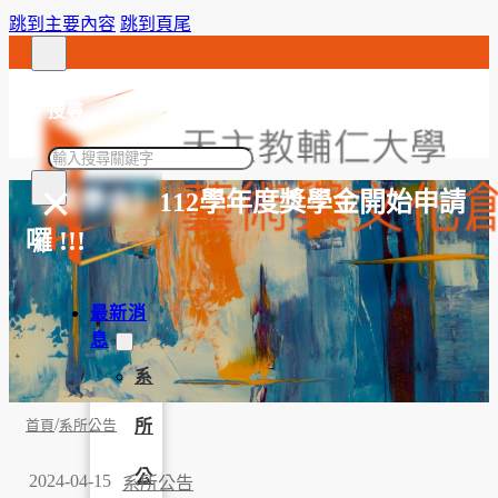
跳到主要內容
跳到頁尾
搜尋
搜
×
尋
【獎學金】112學年度獎學金開始申請
囉 !!!
最新消
息
系
/
所
首頁
系所公告
公
2024-04-15
系所公告