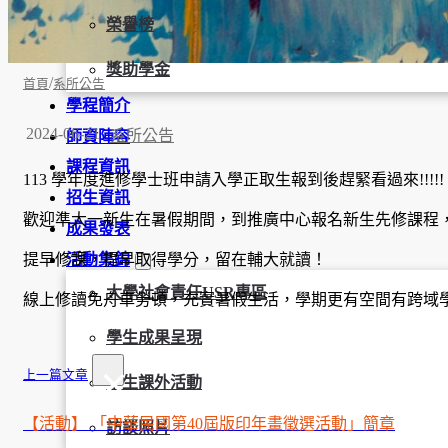
榮譽榜
獎助學金
/
首頁
系所公告
學程簡介
2024-06-21
系所公告
師資陣容
課程資訊
113 學年度進修學士班申請入學正取生報到後趕緊看過來!!!!!
招生資訊
歡迎準大一新生在暑假期間，到推廣中心報名新生先修課程
成果發表
活動集錦
提早修課，提早取得學分，留在輔大就讀！
大學社會責任USR專區
線上修讀免舟車勞頓，充實暑假生活，學期更有空間有跨域
學生成果呈現
×
上一篇文章
學生課外活動
【活動】 「中華民國第40屆版印年畫徵選活動」簡章
訪談照片