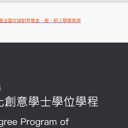
獲法國坎城創意獎金、銀、銅三獅獎殊榮