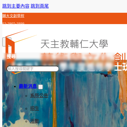
跳到主要內容
跳到頁尾
輔大文創學程
02-2905-3899
c0j992010@gmail.com
搜尋
【系所】113 學年度進修學士
搜
尋
最新消息
系所公告
招生
活動