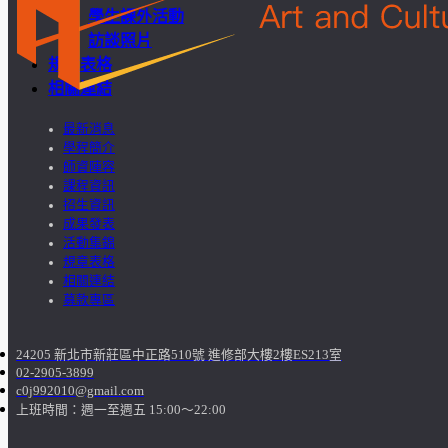
學生課外活動
訪談照片
規章表格
相關連結
最新消息
學程簡介
師資陣容
課程資訊
招生資訊
成果發表
活動集錦
規章表格
相關連結
募款專區
24205 新北市新莊區中正路510號 進修部大樓2樓ES213室
02-2905-3899
c0j992010@gmail.com
上班時間：週一至週五 15:00～22:00