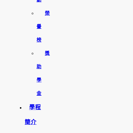
榮
譽
榜
獎
助
學
金
學程
簡介