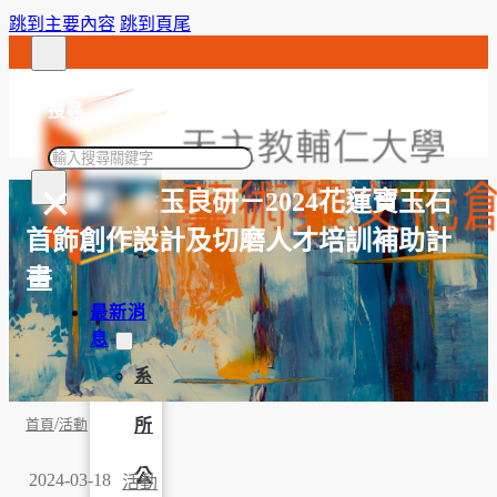
跳到主要內容
跳到頁尾
搜尋
搜
×
尋
【競賽】金玉良研－2024花蓮寶玉石
首飾創作設計及切磨人才培訓補助計
畫
最新消
息
系
/
所
首頁
活動
公
2024-03-18
活動