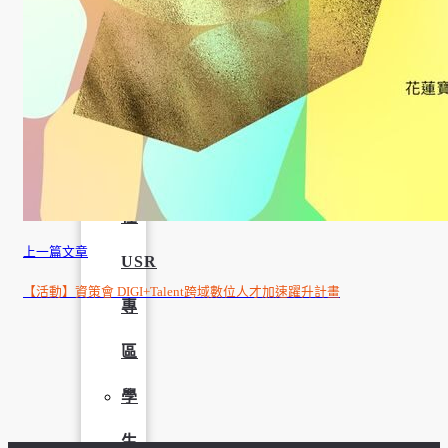
學
社
會
責
任
上一篇文章
USR
【活動】資策會 DIGI+Talent跨域數位人才加速躍升計畫
專
區
學
生