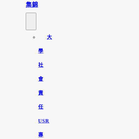
集錦
大
學
社
會
責
任
USR
專