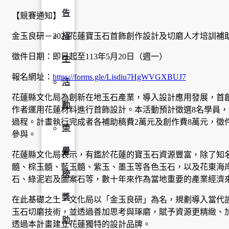
告
【競賽通知】
金玉良研－2024花蓮寶玉石首飾創作設計及切磨人才培訓補
招
徵件日期：即日起至113年5月20日（週一）
生
報名網址：
https://forms.gle/Lisdiu7HgWVGXBUJ7
活
花蓮縣文化局為創新在地玉石產業，導入設計應用發展，首
動
作者運用花蓮材料進行首飾設計。本活動預計徵選8名學員
過程。計畫執行完成者各補助稿費2萬元及創作費8萬元，徵件
榮
參與。
譽
花蓮縣文化局表示，有鑑於花蓮的寶玉石資源豐富，除了知
髓、棕玉髓、藍玉髓、紫玉、墨玉等各色玉石，以及花東海
榜
石、綠泥岩及圖案石等，數十年來作為當地重要的產業經濟
獎
在此基礎之上，文化局以「金玉良研」為名，規劃導入當代
玉石切磨技術，並透過善加思考與琢磨，賦予資源更精緻、
助
透過本計畫建立花蓮獨特的設計品牌。