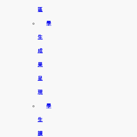
區
學
生
成
果
呈
現
學
生
課