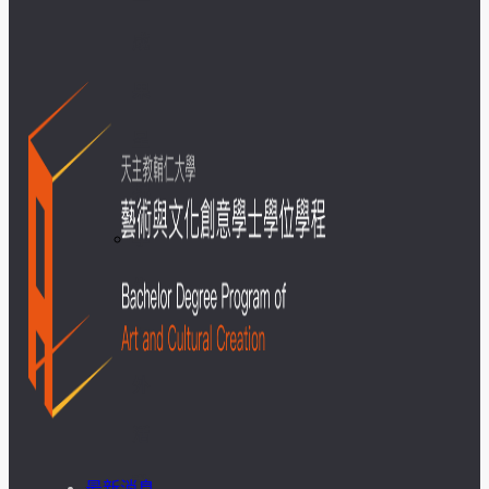
成
果
呈
現
學
生
課
外
活
動
最新消息