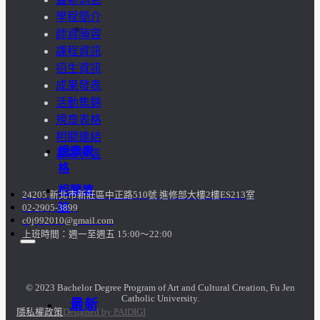
學程簡介
訪
師資陣容
課程資訊
談
招生資訊
成果發表
照
活動集錦
規章表格
片
相關連結
規章表
募款專區
格
相關連
24205 新北市新莊區中正路510號 進修部大樓2樓ES213室
結
02-2905-3899
c0j992010@gmail.com
上班時間：週一至週五 15:00～22:00
© 2023 Bachelor Degree Program of Art and Cultural Creation, Fu Jen
Catholic University.
最新
隱私權政策
Designed by PAIDIGI