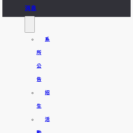
消息
系
所
公
告
招
生
活
動