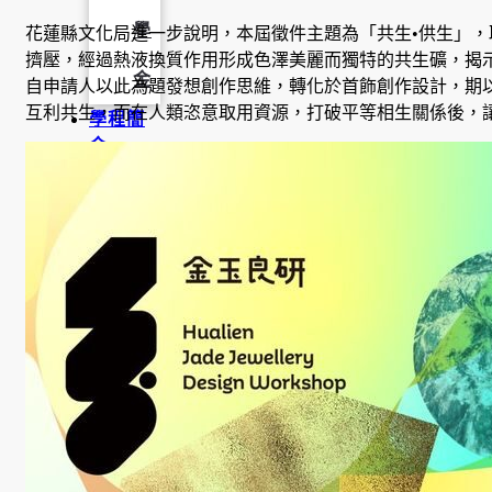
學
花蓮縣文化局進一步說明，本屆徵件主題為「共生•供生」
擠壓，經過熱液換質作用形成色澤美麗而獨特的共生礦，揭
金
自申請人以此為題發想創作思維，轉化於首飾創作設計，期
互利共生，而在人類恣意取用資源，打破平等相生關係後，
學程簡
介
師資陣
容
課程資
訊
招生資
訊
成果發
表
活動集
錦
大