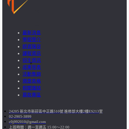
成
果
最新消息
呈
學程簡介
師資陣容
現
課程資訊
招生資訊
學
成果發表
活動集錦
生
規章表格
相關連結
課
募款專區
外
24205 新北市新莊區中正路510號 進修部大樓2樓ES213室
活
02-2905-3899
c0j992010@gmail.com
上班時間：週一至週五 15:00～22:00
動