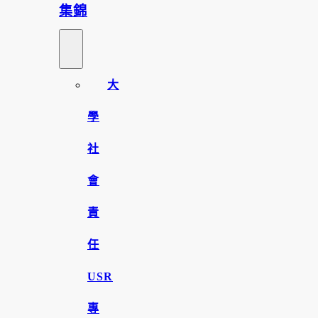
集錦
大
學
社
會
責
任
USR
專