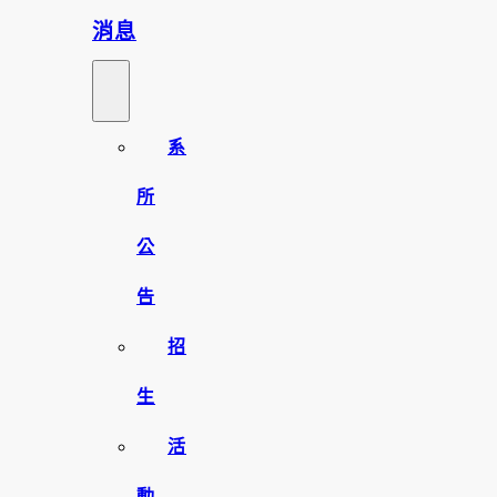
消息
系
所
公
告
招
生
活
動