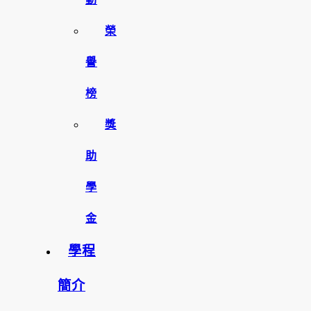
榮
譽
榜
獎
助
學
金
學程
簡介