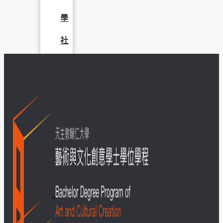
學
社
會
責
任
USR
專
區
學
生