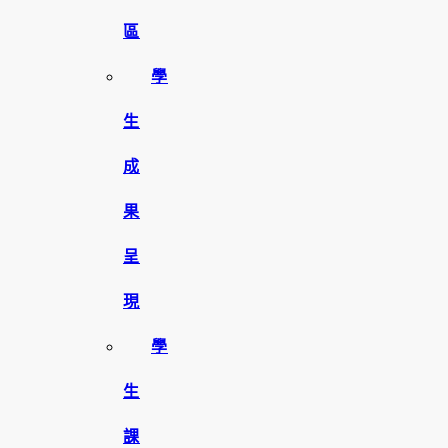
區
學
生
成
果
呈
現
學
生
課