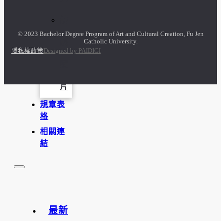
訪
© 2023 Bachelor Degree Program of Art and Cultural Creation, Fu Jen
Catholic University.
談
隱私權政策
Designed by PAIDIGI
照
片
規章表
格
相關連
結
最新