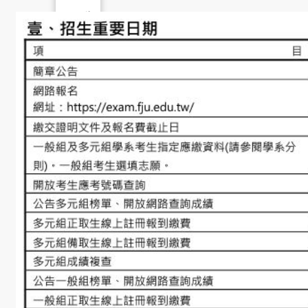
告
招
生
活
動
榮
譽
榜
獎
助