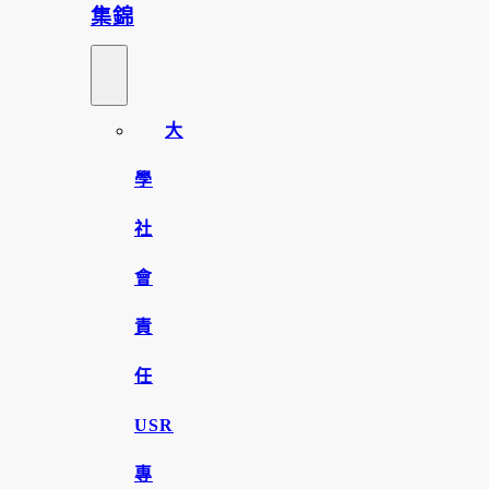
集錦
大
學
社
會
責
任
USR
專