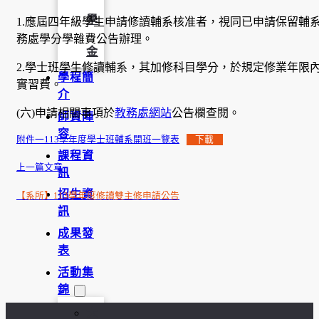
學
1.應屆四年級學生申請修讀輔系核准者，視同已申請保留輔
務處學分學雜費公告辦理。
金
2.學士班學生修讀輔系，其加修科目學分，於規定修業年限
學程簡
實習費。
介
(六)申請相關事項於
教務處網站
公告欄查閱。
師資陣
容
附件一113學年度學士班輔系開班一覽表
下載
課程資
上一篇文章
訊
招生資
【系所】113學年度修讀雙主修申請公告
訊
成果發
表
活動集
錦
大