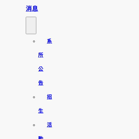
消息
系
所
公
告
招
生
活
動