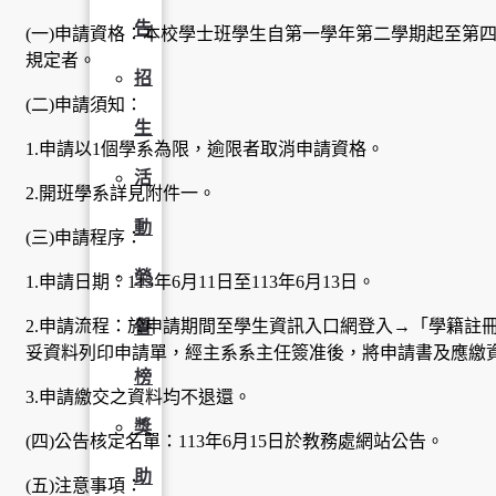
告
(一)申請資格：本校學士班學生自第一學年第二學期起至第
規定者。
招
(二)申請須知：
生
1.申請以1個學系為限，逾限者取消申請資格。
活
2.開班學系詳見附件一。
動
(三)申請程序：
榮
1.申請日期：113年6月11日至113年6月13日。
2.申請流程：於申請期間至學生資訊入口網登入→「學籍註
譽
妥資料列印申請單，經主系系主任簽准後，將申請書及應繳
榜
3.申請繳交之資料均不退還。
獎
(四)公告核定名單：113年6月15日於教務處網站公告。
助
(五)注意事項：