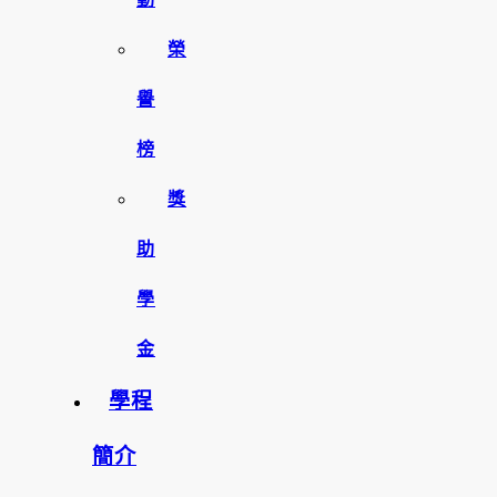
榮
譽
榜
獎
助
學
金
學程
簡介