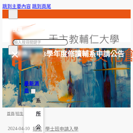
跳到主要內容
跳到頁尾
搜尋
搜
×
尋
【課務】113學年度修讀輔系申請公告
最新消
息
系
/
所
首頁
招生
公
2024-04-10
招生
學士班申請入學