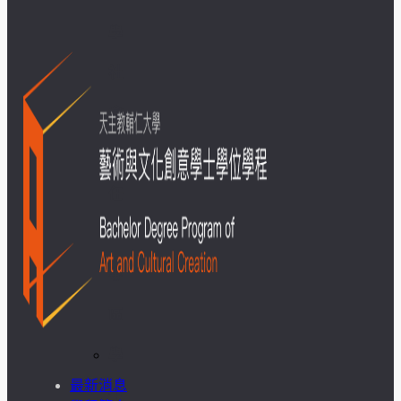
學
社
會
責
任
USR
專
區
學
最新消息
生