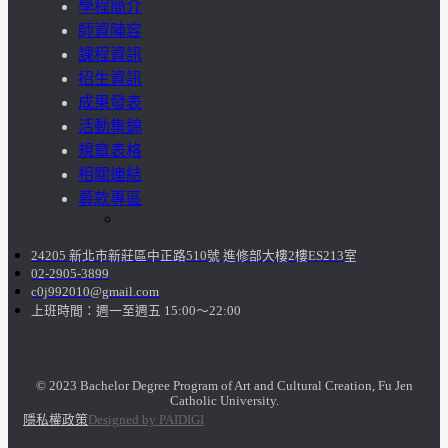
學程簡介
師資陣容
成
課程資訊
招生資訊
果
成果發表
活動集錦
呈
規章表格
現
相關連結
募款專區
學
24205 新北市新莊區中正路510號 進修部大樓2樓ES213室
生
02-2905-3899
c0j992010@gmail.com
課
上班時間：週一至週五 15:00～22:00
外
© 2023 Bachelor Degree Program of Art and Cultural Creation, Fu Jen
活
Catholic University.
隱私權政策
Designed by PAIDIGI
動