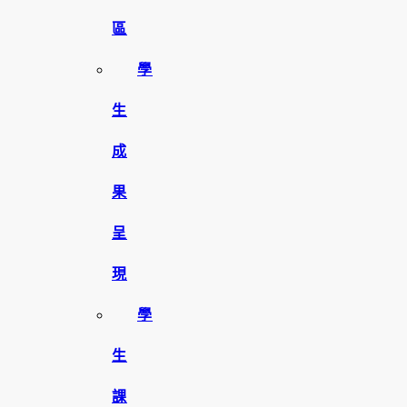
區
學
生
成
果
呈
現
學
生
課